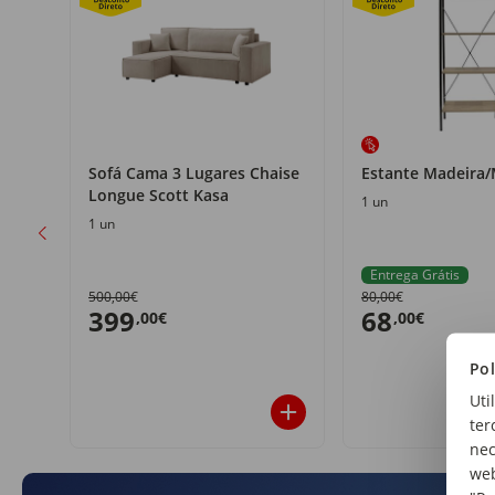
t
Sofá Cama 3 Lugares Chaise
Estante Madeira/
Longue Scott Kasa
1 un
1 un
Entrega Grátis
500,00€
80,00€
399
68
,00€
,00€
Pol
Uti
ter
nec
web