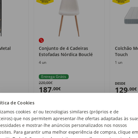
Metal
Conjunto de 4 Cadeiras
Colchão M
Estofadas Nórdica Bouclé
Touch
4 un
1 un
Entrega Grátis
220,00€
DESDE
187
129
,00€
,00€
ítica de Cookies
lizamos cookies e/ ou tecnologias similares (próprios e de
ceiros) que nos permitem apresentar-lhe ofertas adaptadas às sua
essidades e mostrar-lhe anúncios personalizados nos nossos
sites. Para garantir uma melhor experiência de compra, clique e