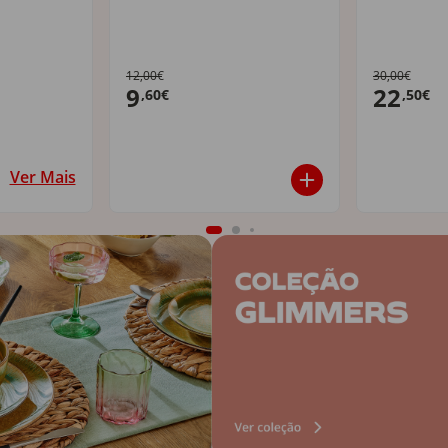
12,00€
30,00€
9
22
,60€
,50€
Ver Mais