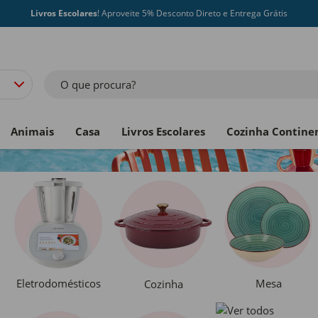
Livros Escolares
! Aproveite 5% Desconto Direto e Entrega Grátis
O que procura?
Animais
Casa
Livros Escolares
Cozinha Contine
Eletrodomésticos
Mesa
Cozinha