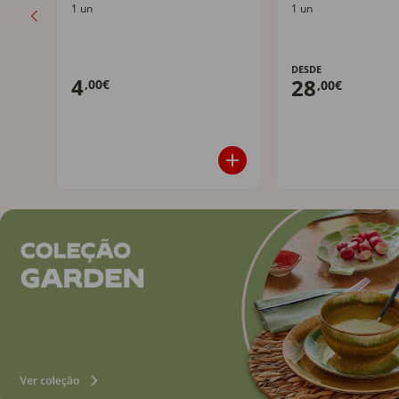
1 un
1 un
DESDE
4
28
,00€
,00€
Mais