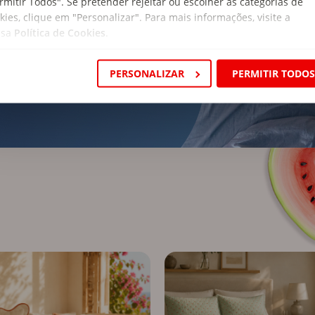
rmitir Todos". Se pretender rejeitar ou escolher as categorias de
kies, clique em "Personalizar". Para mais informações, visite a
ssa
Política de Cookies
.
 COLCHÃO
PERSONALIZAR
PERMITIR TODO