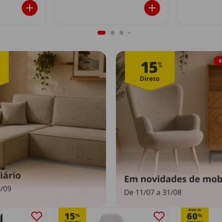
Mais de
15
60
%
%