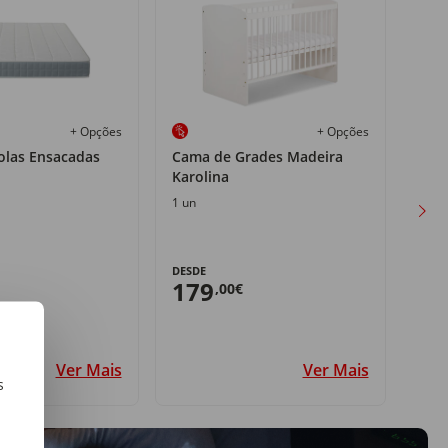
+ Opções
+ Opções
olas Ensacadas
Cama de Grades Madeira
Sofá
Karolina
1 un
1 un
180,
DESDE
15
179
,00€
Ver Mais
Ver Mais
s
m