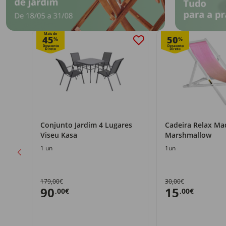
Mais de
45
50
%
%
Conjunto Jardim 4 Lugares
Cadeira Relax Ma
Viseu Kasa
Marshmallow
1 un
1un
179,00€
30,00€
90
15
,00€
,00€