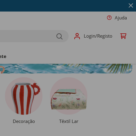
Ajuda
Login/Registo
nte
Decoração
Têxtil Lar