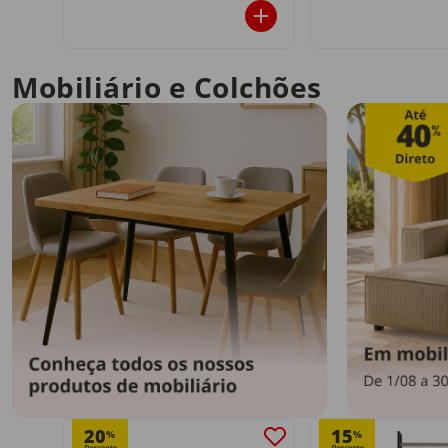
Mobiliário e Colchões
20
15
%
%