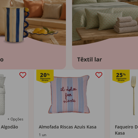
20
25
%
%
+ Opções
 Algodão
Almofada Riscas Azuis Kasa
Faqueiro D
Kasa
1 un