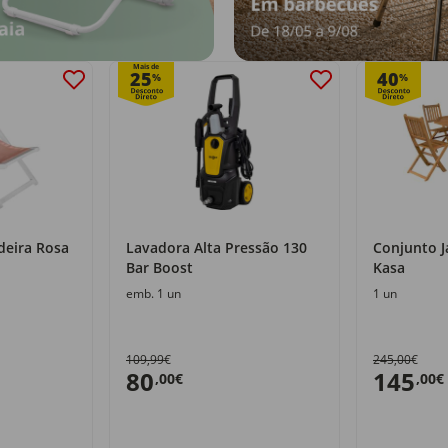
Mais de
25
40
%
%
deira Rosa
Lavadora Alta Pressão 130
Conjunto J
Bar Boost
Kasa
emb. 1 un
1 un
109,99€
245,00€
80
145
,00€
,00€