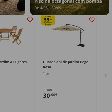
Mais de
55
%
ardim 4 Lugares
Guarda-sol de Jardim Bege
Mesa
Kasa
Jolu
1 un
1 un
70,00€
25,0
30
22
,00€