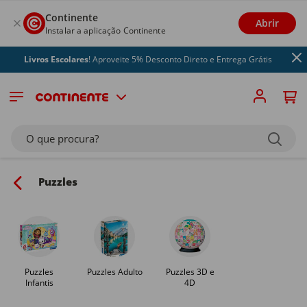
Continente
Abrir
Instalar a aplicação Continente
ros Escolares
! Aproveite 5% Desconto Direto e Entrega Grátis
O que procura?
Puzzles
Puzzles
Puzzles Adulto
Puzzles 3D e
Infantis
4D