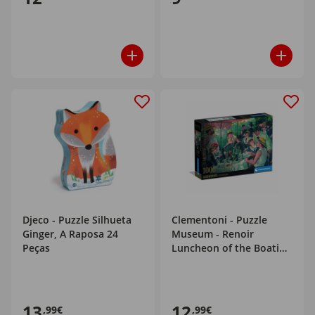
Djeco - Puzzle Silhueta
Clementoni - Puzzle
Ginger, A Raposa 24
Museum - Renoir
Peças
Luncheon of the Boating
Party 1000 Peças
13
12
,99€
,99€