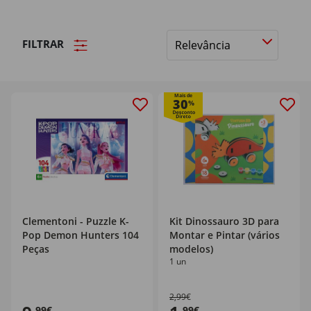
FILTRAR
Ordenar
por
Mais de
30
%
Clementoni - Puzzle K-
Kit Dinossauro 3D para
Pop Demon Hunters 104
Montar e Pintar (vários
Peças
modelos)
1 un
2,99€
,99€
,99€