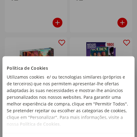
Política de Cookies
Utilizamos cookies e/ ou tecnologias similares (próprios e
de terceiros) que nos permitem apresentar-lhe ofertas
adaptadas às suas necessidades e mostrar-lhe anúncios
Clementoni - Puzzle
Clementoni - Puzzle K-
personalizados nos nossos websites. Para garantir uma
Venezia 1500 Peças
Pop Demon Hunters 180
melhor experiência de compra, clique em "Permitir Todos".
Peças
Se pretender rejeitar ou escolher as categorias de cookies,
clique em "Personalizar". Para mais informações, visite a
nossa
Política de Cookies
.
16
12
,99€
,99€