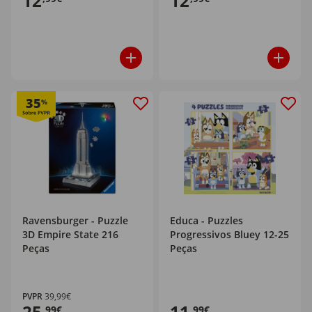
12
12
35
%
Ravensburger - Puzzle
Educa - Puzzles
3D Empire State 216
Progressivos Bluey 12-25
Peças
Peças
PVPR
39,99€
25
11
,99€
,99€