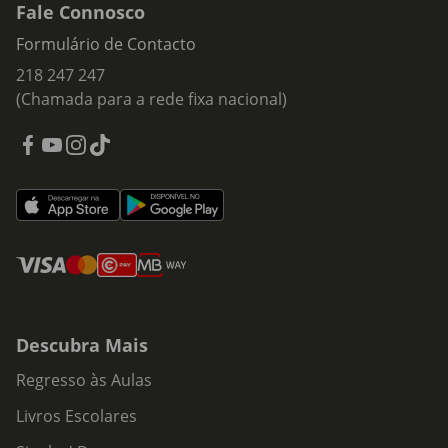
Fale Connosco
Explore a nossa seleção de caixas de areia para gato no
Formulário de Contacto
Continente, compare modelos, funcionalidades e tamanhos
218 247 247
e adicione ao carrinho, com entrega em casa ou
levantamento na sua loja mais próxima.
(Chamada para a rede fixa nacional)
Descubra Mais
Regresso às Aulas
Livros Escolares