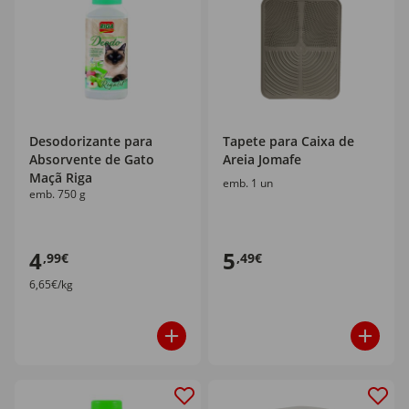
Desodorizante para
Tapete para Caixa de
Absorvente de Gato
Areia Jomafe
Maçã Riga
emb. 1 un
emb. 750 g
4
5
,99€
,49€
6,65€/kg