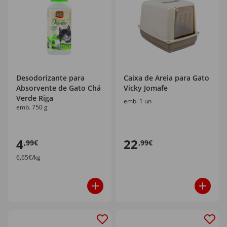
Desodorizante para
Caixa de Areia para Gato
Absorvente de Gato Chá
Vicky Jomafe
Verde Riga
emb. 1 un
emb. 750 g
4
22
,99€
,99€
6,65€/kg