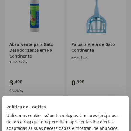
Absorvente para Gato
Pá para Areia de Gato
Desodorizante em Pó
Continente
Continente
emb. 1 un
emb. 750 g
3
0
,49€
,99€
4,65€/kg
Política de Cookies
Utilizamos cookies e/ ou tecnologias similares (próprios e
de terceiros) que nos permitem apresentar-lhe ofertas
adaptadas às suas necessidades e mostrar-lhe anúncios