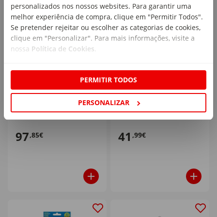
personalizados nos nossos websites. Para garantir uma
melhor experiência de compra, clique em "Permitir Todos".
Se pretender rejeitar ou escolher as categorias de cookies,
clique em "Personalizar". Para mais informações, visite a
nossa
Política de Cookies
.
Caixa de Areia para Gato
Caixa de Areia para Gato
PERMITIR TODOS
Automática Catit
Verde Imac
emb. 1 un
emb. 1 un
PERSONALIZAR
97
41
,85€
,99€