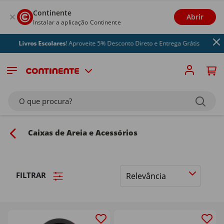
Continente
Abrir
Instalar a aplicação Continente
Livros Escolares
! Aproveite 5% Desconto Direto e Entrega Grátis
O que procura?
Caixas de Areia e Acessórios
FILTRAR
Ordenar
por