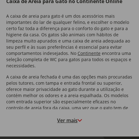
Caixa de Areia para Gato no Continente Online
A caixa de areia para gato é um dos acessórios mais
importantes do lar de qualquer felino, e escolher o modelo
certo faz toda a diferença para o conforto do gato e para a
higiene da casa. Os gatos são animais com hábitos de
limpeza muito apurados e uma caixa de areia adequada ao
seu perfil e às suas preferências é essencial para evitar
comportamentos indesejados. No
Continente
encontra uma
seleção completa de WC para gatos para todos os espaços e
necessidades.
A caixa de areia fechada é uma das opções mais procuradas
pelos tutores, com tampa e entrada frontal ou superior,
oferece maior privacidade ao gato durante a utilização e
contém melhor os odores e a areia espalhada. Os modelos
com entrada superior são especialmente eficazes no
controlo de areia fora da caixa, uma vez que o gato tem de
saltar para entrar, sacudindo a areia das patas antes de
Ver mais
sair. São também uma boa opção para lares com cães,
impedindo o acesso à caixa de areia do gato.
Para quem procura máxima comodidade e higiene, a caixa