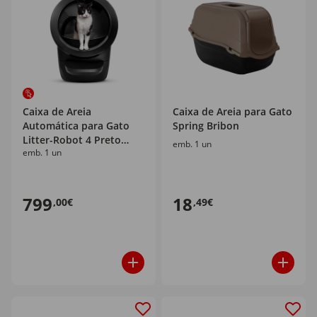
Caixa de Areia
Caixa de Areia para Gato
Automática para Gato
Spring Bribon
Litter-Robot 4 Preto
emb. 1 un
emb. 1 un
Whisker
799
18
,00€
,49€