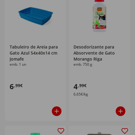
Tabuleiro de Areia para
Desodorizante para
Gato Azul 54x40x14 cm
Absorvente de Gato
Jomafe
Morango Riga
emb. 1 un
emb. 750 g
6
4
,99€
,99€
6,65€/kg