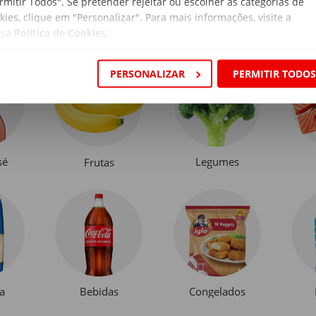
rmitir Todos". Se pretender rejeitar ou escolher as categorias de
kies, clique em "Personalizar". Para mais informações, visite a
ssa
Política de Cookies
.
PERSONALIZAR
PERMITIR TODO
sé
Legumes
Frutas
a
Bebidas
Congelados