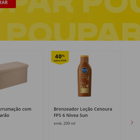
RAR
Pagamento seguro
online ou na entrega
40
25
%
Arrumação com
Bronzeador Loção Cenoura
Cerv
arão
FPS 6 Nivea Sun
Sup
emb. 200 ml
emb. 