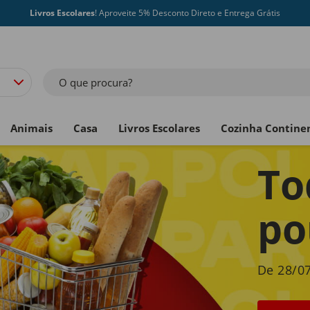
Livros Escolares
! Aproveite 5% Desconto Direto e Entrega Grátis
O que procura?
Animais
Casa
Livros Escolares
Cozinha Contine
To
po
De 28/07