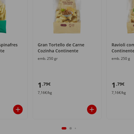
spinafres
Gran Tortello de Carne
Ravioli co
te
Cozinha Continente
Continent
emb. 250 gr
emb. 250 g
1
1
,79€
,79€
7,16€/kg
7,16€/kg