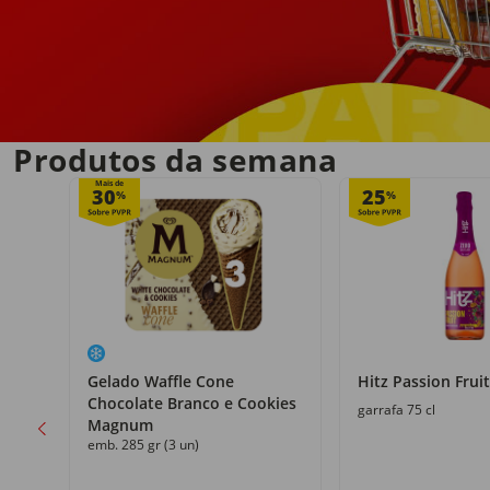
Entrega em casa
no próprio dia
Produtos da semana
Mais de
30
25
%
%
Gelado Waffle Cone
Hitz Passion Fruit
Chocolate Branco e Cookies
garrafa 75 cl
Magnum
emb. 285 gr (3 un)