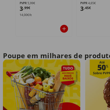
PVPR
5,99€
PVPR
4,65€
3
3
,99€
,45€
14,00€/lt
Poupe em milhares de produt