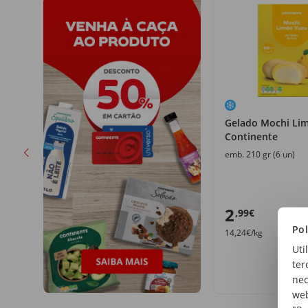
Gelado Mochi Li
Continente
emb. 210 gr (6 un)
2
,99€
Pol
14,24€/kg
Uti
ter
nec
web