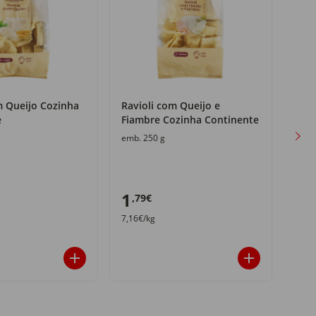
m Queijo Cozinha
Ravioli com Queijo e
Tagl
e
Fiambre Cozinha Continente
Coz
emb. 250 g
emb.
1
0
,79€
,9
7,16€/kg
3,80