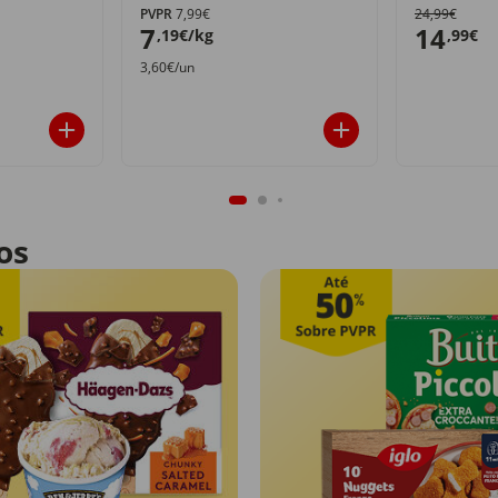
PVPR
7,99€
24,99€
7
14
,19€/kg
,99€
3,60€/un
os