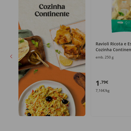
nha
Ravioli Ricota e E
Cozinha Continen
emb. 250 g
1
,79€
7,16€/kg