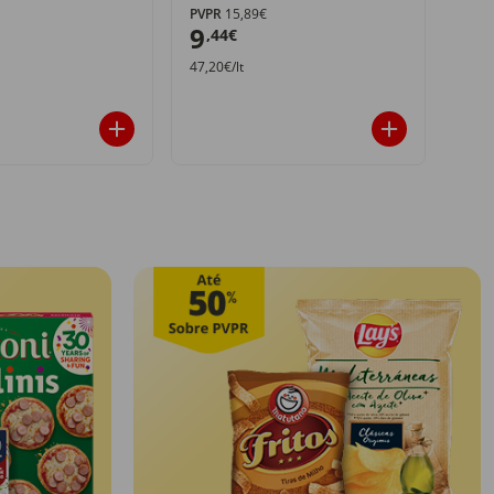
PVPR
15,89€
PVPR
9
4
,44€
,4
47,20€/lt
2,27€