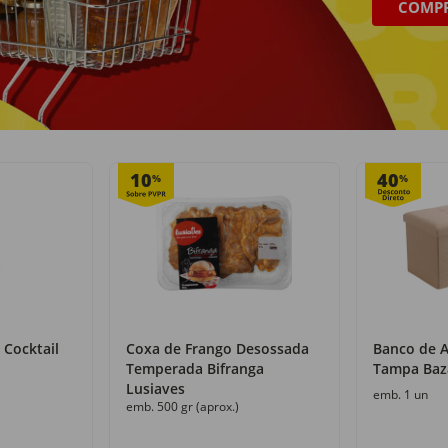
COMP
Recolha grátis
+50 000 produtos
com o Click&Go
numa só loja
10
40
%
%
 Cocktail
Coxa de Frango Desossada
Banco de 
Temperada Bifranga
Tampa Baz
Lusiaves
emb. 1 un
emb. 500 gr (aprox.)