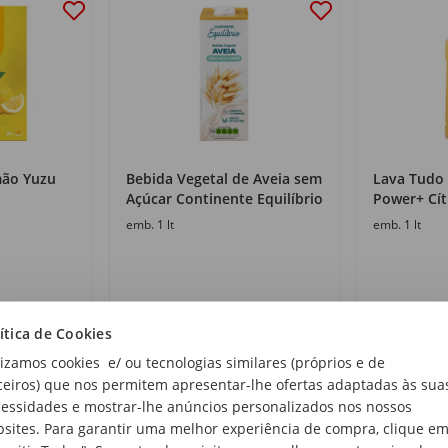
mão Yuzu
Bebida Vegetal de Aveia sem
Lava Tudo
Açúcar Continente Equilíbrio
Power+ Cít
emb. 1 lt
emb. 1 lt
1
1
,05€
,75€
ítica de Cookies
1,05€/lt
1,75€/lt
lizamos cookies e/ ou tecnologias similares (próprios e de
ceiros) que nos permitem apresentar-lhe ofertas adaptadas às sua
essidades e mostrar-lhe anúncios personalizados nos nossos
sites. Para garantir uma melhor experiência de compra, clique e