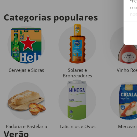
"Pe
coo
no
Categorias populares
Cervejas e Sidras
Solares e
Vinho Ro
Bronzeadores
Padaria e Pastelaria
Laticínios e Ovos
Merceari
Verão