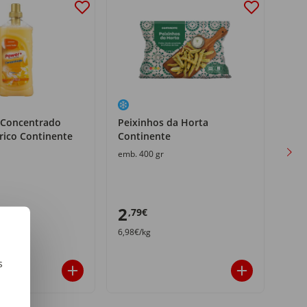
 Concentrado
Peixinhos da Horta
Per
rico Continente
Continente
MyL
emb. 400 gr
emb.
2
3
,79€
,8
6,98€/kg
21,61
s
m