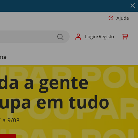
Ajuda
Login/Registo
nte
da a gente
upa em tudo
 a 9/08