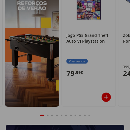
Jogo PS5 Grand Theft
Zok
Auto VI Playstation
Po
Pré-venda
399
79
2
,99€