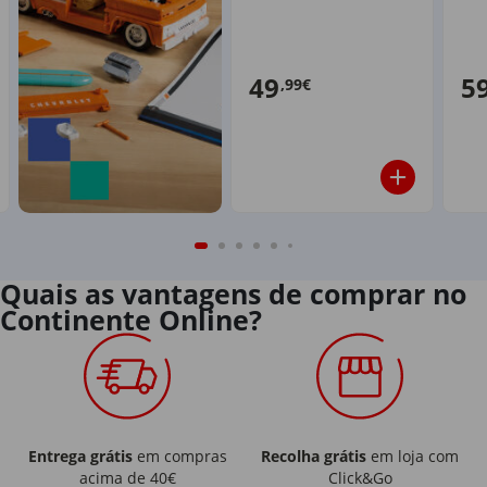
Esp
422
49
5
,99€
Quais as vantagens de comprar no
Continente Online?
Entrega grátis
em compras
Recolha grátis
em loja com
acima de 40€
Click&Go