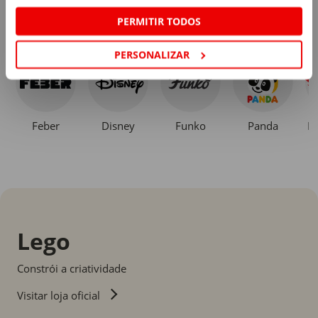
PERMITIR TODOS
Comprar por marca
PERSONALIZAR
Feber
Disney
Funko
Panda
H
Lego
Constrói a criatividade
Visitar loja oficial