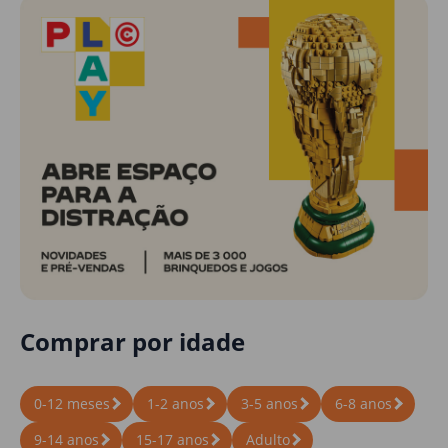
Comprar por idade
0-12 meses
1-2 anos
3-5 anos
6-8 anos
9-14 anos
15-17 anos
Adulto