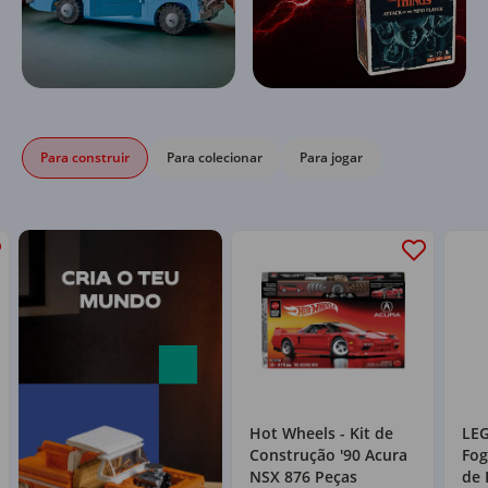
Para construir
Para colecionar
Para jogar
Hot Wheels - Kit de
LEG
Construção '90 Acura
Fog
NSX 876 Peças
de