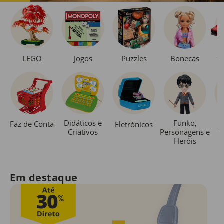
Ca
LEGO
Jogos
Puzzles
Bonecas
Didáticos e
Funko,
C
Faz de Conta
Eletrónicos
Criativos
Personagens e
V
Heróis
Em destaque