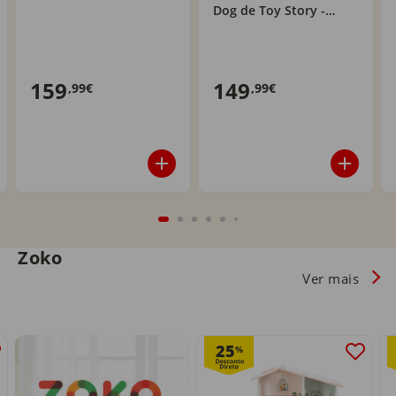
Dog de Toy Story -
43301
159
149
,99€
,99€
Zoko
Ver mais
25
%