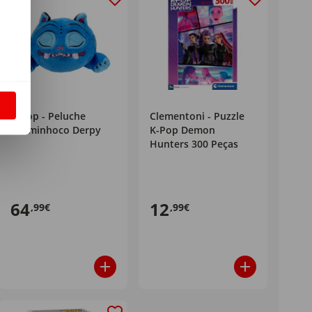
m
S
K-Pop - Peluche
Clementoni - Puzzle
Dorminhoco Derpy
K-Pop Demon
Hunters 300 Peças
64
12
,99€
,99€