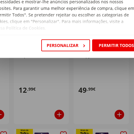
essidades e mostrar-lhe anúncios personalizados nos nossos
sites. Para garantir uma melhor experiência de compra, clique e
rmitir Todos". Se pretender rejeitar ou escolher as categorias de
kies, clique em "Personalizar". Para mais informações, visite a
ssa
Política de Cookies
.
PERSONALIZAR
PERMITIR TODO
s
Concentra - Cacifo K-
K-Pop - Peluche
Pop
Derpy
12
49
,99€
,99€
Mais de
Mais de
%
%