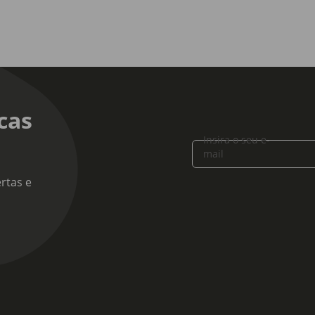
cas
Insira o seu e-
mail
rtas e