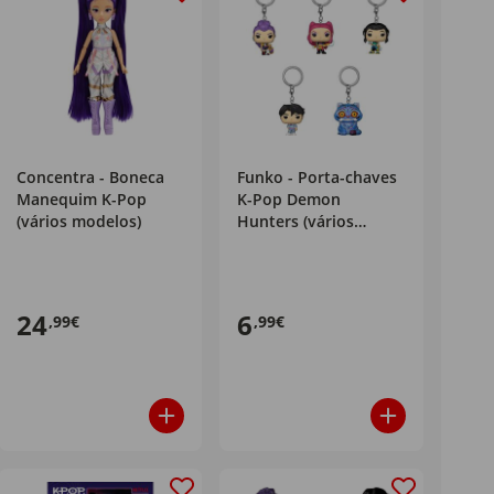
Concentra - Boneca
Funko - Porta-chaves
Manequim K-Pop
K-Pop Demon
(vários modelos)
Hunters (vários
modelos)
24
6
,99€
,99€