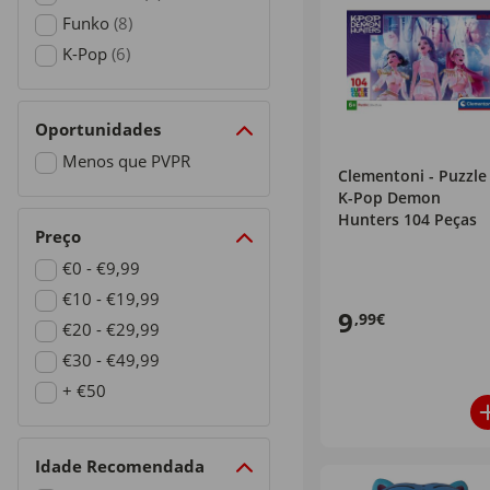
Refine by Marcas: Concentra
Funko
(8)
Refine by Marcas: Funko
K-Pop
(6)
Refine by Marcas: K-Pop
Oportunidades
Menos que PVPR
Clementoni - Puzzle
Refine by Oportunidades: Menos que PVPR
K-Pop Demon
Hunters 104 Peças
Preço
€0 - €9,99
Refine by Preço: €0 - €9,99
€10 - €19,99
9
,99€
Refine by Preço: €10 - €19,99
€20 - €29,99
Refine by Preço: €20 - €29,99
€30 - €49,99
Refine by Preço: €30 - €49,99
+ €50
Refine by Preço: + €50
Idade Recomendada