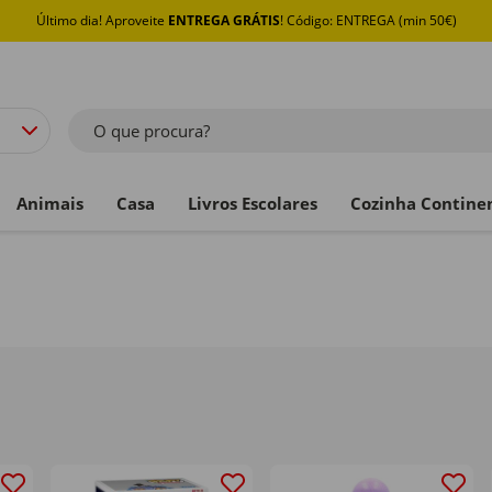
Último dia! Aproveite
ENTREGA GRÁTIS
! Código: ENTREGA (min 50€)
O que procura?
Animais
Casa
Livros Escolares
Cozinha Contine