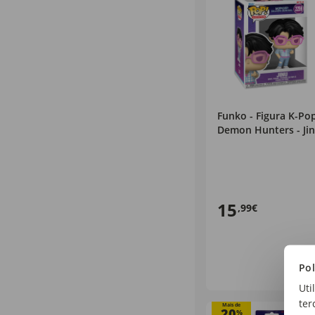
Funko - Figura K-Po
Demon Hunters - Ji
15
,99€
Pol
Uti
ter
Mais de
20
%