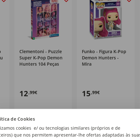
p
Clementoni - Puzzle
Funko - Figura K-Pop
nu
Super K-Pop Demon
Demon Hunters -
Hunters 104 Peças
Mira
12
15
,99€
,99€
ítica de Cookies
lizamos cookies e/ ou tecnologias similares (próprios e de
ceiros) que nos permitem apresentar-lhe ofertas adaptadas às sua