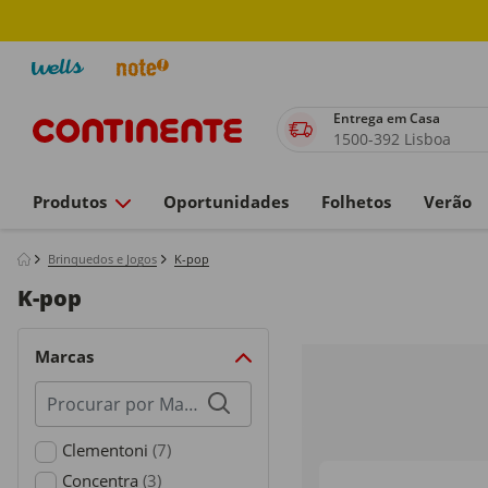
Entrega em Casa
1500-392 Lisboa
Produtos
Oportunidades
Folhetos
Verão
Brinquedos e Jogos
K-pop
K-pop
Marcas
Procurar
por
marcas
Clementoni
(7)
Refine by Marcas: Clementoni
Concentra
(3)