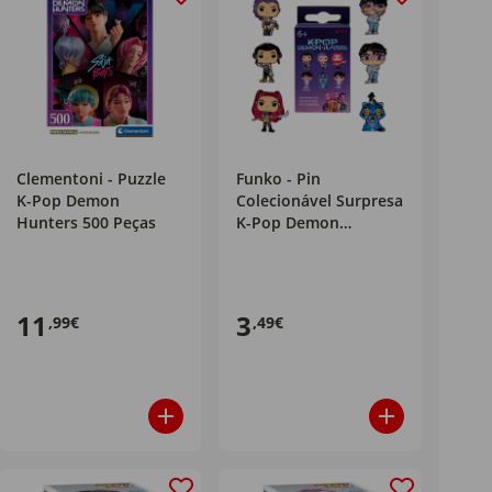
Clementoni - Puzzle
Funko - Pin
K-Pop Demon
Colecionável Surpresa
Hunters 500 Peças
K-Pop Demon
Hunters (vários
modelos)
11
3
,99€
,49€