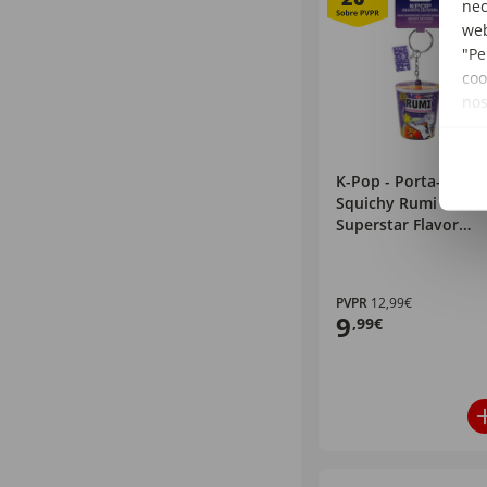
nec
web
"Pe
coo
no
K-Pop - Porta-chave
Squichy Rumi
Superstar Flavor
Noodles
PVPR
12,99€
9
,99€