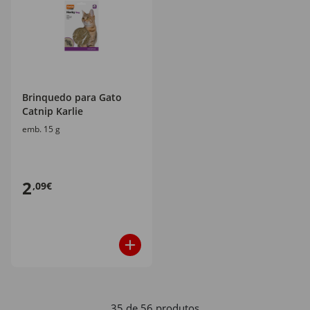
Brinquedo para Gato
Catnip Karlie
emb. 15 g
2
,09€
35 de 56 produtos