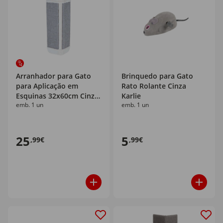
Arranhador para Gato
Brinquedo para Gato
para Aplicação em
Rato Rolante Cinza
Esquinas 32x60cm Cinza
Karlie
emb. 1 un
emb. 1 un
Trixie
25
5
,99€
,99€