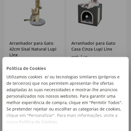
Arranhador para Gato
Arranhador para Gato
42cm Sisal Natural Lupi
Casa Cinza Lupi Linx
Linx
emb. 1 un
emb. 1 un
Política de Cookies
Utilizamos cookies e/ ou tecnologias similares (próprios e
14
22
,99€
,99€
de terceiros) que nos permitem apresentar-lhe ofertas
adaptadas às suas necessidades e mostrar-lhe anúncios
personalizados nos nossos websites. Para garantir uma
melhor experiência de compra, clique em "Permitir Todos".
Se pretender rejeitar ou escolher as categorias de cookies,
clique em "Personalizar". Para mais informações, visite a
nossa
Política de Cookies
.