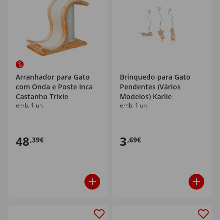
Arranhador para Gato
Brinquedo para Gato
com Onda e Poste Inca
Pendentes (Vários
Castanho Trixie
Modelos) Karlie
emb. 1 un
emb. 1 un
48
3
,39€
,69€