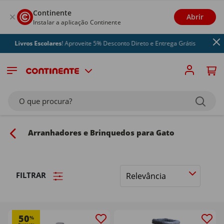
Continente
Abrir
Instalar a aplicação Continente
vros Escolares
! Aproveite 5% Desconto Direto e Entrega Grátis
O que procura?
Arranhadores e Brinquedos para Gato
FILTRAR
Ordenar
por
50
%