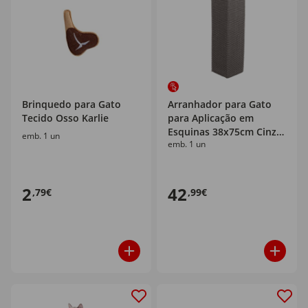
Brinquedo para Gato
Arranhador para Gato
Tecido Osso Karlie
para Aplicação em
Esquinas 38x75cm Cinza
emb. 1 un
emb. 1 un
Trixie
2
42
,79€
,99€