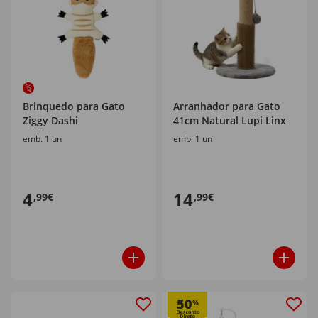
Brinquedo para Gato
Arranhador para Gato
Ziggy Dashi
41cm Natural Lupi Linx
emb. 1 un
emb. 1 un
4
14
,99€
,99€
50
%