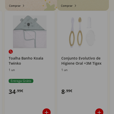
Toalha Banho Koala
Conjunto Evolutivo de
Twinko
Higiene Oral +3M Tigex
1 un
1 un
Entrega Grátis
34
8
,99€
,99€