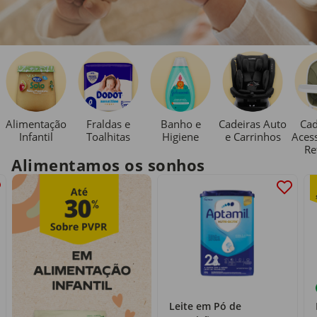
Alimentação
Fraldas e
Banho e
Cadeiras Auto
Cad
Infantil
Toalhitas
Higiene
e Carrinhos
Aces
Re
Alimentamos os sonhos
Leite em Pó de