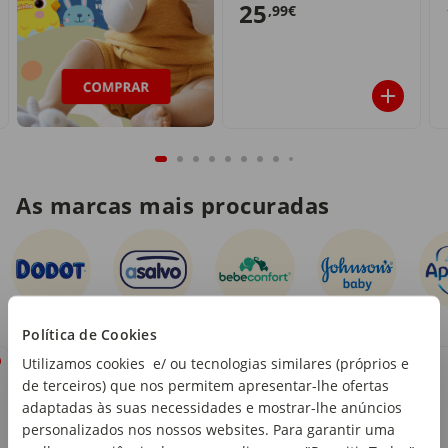
25
,99€
As marcas mais procuradas
Cuidado da Mamã
Política de Cookies
40
Utilizamos cookies e/ ou tecnologias similares (próprios e
%
de terceiros) que nos permitem apresentar-lhe ofertas
adaptadas às suas necessidades e mostrar-lhe anúncios
personalizados nos nossos websites. Para garantir uma