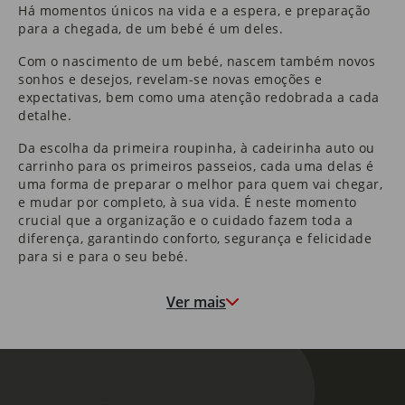
Há momentos únicos na vida e a espera, e preparação
para a chegada, de um bebé é um deles.
Com o nascimento de um bebé, nascem também novos
sonhos e desejos, revelam-se novas emoções e
expectativas, bem como uma atenção redobrada a cada
detalhe.
Da escolha da primeira roupinha, à cadeirinha auto ou
carrinho para os primeiros passeios, cada uma delas é
uma forma de preparar o melhor para quem vai chegar,
e mudar por completo, à sua vida. É neste momento
crucial que a organização e o cuidado fazem toda a
diferença, garantindo conforto, segurança e felicidade
para si e para o seu bebé.
No Continente, encontrará tudo o que precisa para que
Ver mais
esta nova etapa seja vivida com maior tranquilidade. Da
alimentação infantil
à puericultura, descubra ofertas
especiais e dicas práticas para tornar cada momento
ainda mais especial.
Hora do passeio