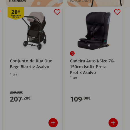
20
%
Conjunto de Rua Duo
Cadeira Auto I-Size 76-
Bege Biarritz Asalvo
150cm Isofix Preta
Profix Asalvo
1 un
1 un
259,00€
207
109
,20€
,00€