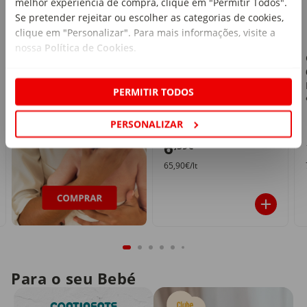
melhor experiência de compra, clique em "Permitir Todos".
Se pretender rejeitar ou escolher as categorias de cookies,
clique em "Personalizar". Para mais informações, visite a
nossa
Política de Cookies
.
Óleo Corporal
Antiestrias Niacinamide
Bright Mixa
PERMITIR TODOS
emb. 100 ml
PERSONALIZAR
PVPR
10,99€
6
,59€
65,90€/lt
Para o seu Bebé