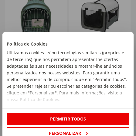
Política de Cookies
Transportadora Zook 50
Transportadora para
Utilizamos cookies e/ ou tecnologias similares (próprios e
cm Imac
Cão Tecido Azul Nylon
Tcamp 32x32x37 cm
de terceiros) que nos permitem apresentar-lhe ofertas
emb. 1 un
emb. 1 un
Trixie
adaptadas às suas necessidades e mostrar-lhe anúncios
personalizados nos nossos websites. Para garantir uma
melhor experiência de compra, clique em "Permitir Todos".
39
44
,99€
,49€
Se pretender rejeitar ou escolher as categorias de cookies,
clique em "Personalizar". Para mais informações, visite a
nossa
Política de Cookies
.
PERMITIR TODOS
PERSONALIZAR