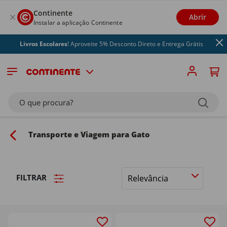
Continente
Abrir
Instalar a aplicação Continente
Livros Escolares
! Aproveite 5% Desconto Direto e Entrega Grátis
O que procura?
Transporte e Viagem para Gato
FILTRAR
Ordenar
por