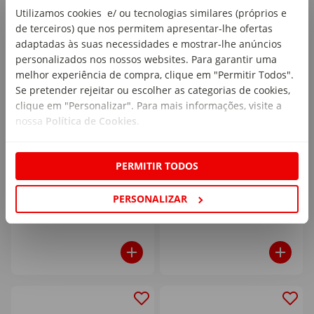
Utilizamos cookies e/ ou tecnologias similares (próprios e
de terceiros) que nos permitem apresentar-lhe ofertas
adaptadas às suas necessidades e mostrar-lhe anúncios
personalizados nos nossos websites. Para garantir uma
melhor experiência de compra, clique em "Permitir Todos".
Se pretender rejeitar ou escolher as categorias de cookies,
Brinquedo para Cão Bola
Brinquedo para Cão
clique em "Personalizar". Para mais informações, visite a
Airflow Dashi
Interativo Madeira
nossa
Política de Cookies
.
Peano Karlie
emb. 1 un
emb. 1 un
PERMITIR TODOS
10
8
,99€
,99€
PERSONALIZAR