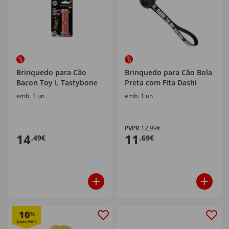
Brinquedo para Cão
Brinquedo para Cão Bola
Bacon Toy L Tastybone
Preta com Fita Dashi
emb. 1 un
emb. 1 un
PVPR
12,99€
14
11
,49€
,69€
10
%