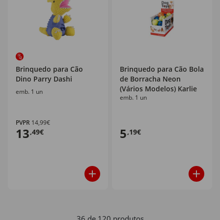
Brinquedo para Cão
Brinquedo para Cão Bola
Dino Parry Dashi
de Borracha Neon
(Vários Modelos) Karlie
emb. 1 un
emb. 1 un
PVPR
14,99€
13
5
,49€
,19€
36 de 120 produtos