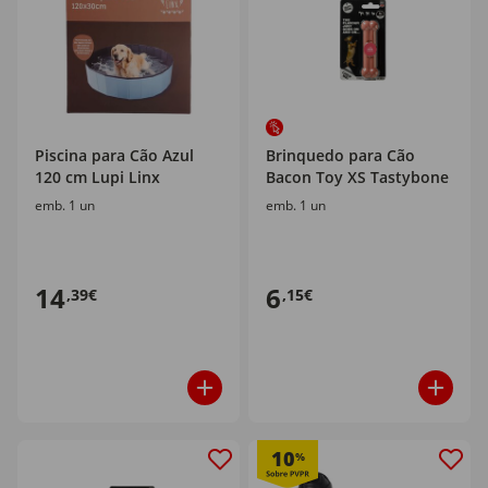
Piscina para Cão Azul
Brinquedo para Cão
120 cm Lupi Linx
Bacon Toy XS Tastybone
emb. 1 un
emb. 1 un
14
6
,39€
,15€
10
%