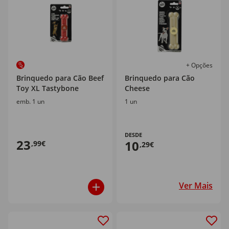
+ Opções
Brinquedo para Cão Beef
Brinquedo para Cão
Toy XL Tastybone
Cheese
emb. 1 un
1 un
DESDE
23
10
,99€
,29€
Ver Mais