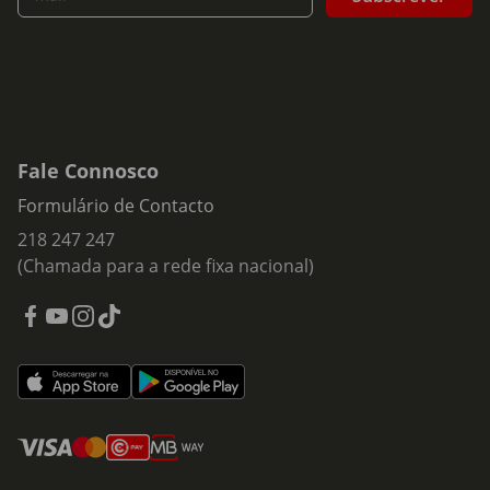
Bolas:
ideais para jogos de lançar e trazer
Cordas
:
perfeitas para brincadeiras de puxar e
interação
Brinquedos de morder:
ajudam a satisfazer o
comportamento natural de mastigação
Fale Connosco
Brinquedos interativos:
estimulam a curiosidade e
desafiam o cão através de atividades simples
Formulário de Contacto
Peluches
:
proporcionam conforto e brincadeiras
218 247 247
mais tranquilas para muitos cães
(Chamada para a rede fixa nacional)
Que brinquedos deixar para um cão que fica sozinho?
Opte por brinquedos resistentes e apropriados ao porte do
animal, que proporcionem entretenimento enquanto o cão
permanece sozinho.
Verifique regularmente o estado dos brinquedos e escolha
sempre modelos adequados à utilização sem supervisão,
seguindo as recomendações do fabricante.