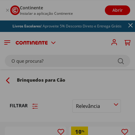
Continente
Abrir
Instalar a aplicação Continente
ivros Escolares
! Aproveite 5% Desconto Direto e Entrega Grátis
O que procura?
Brinquedos para Cão
FILTRAR
Ordenar
por
10
%