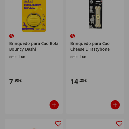
Brinquedo para Cão Bola
Brinquedo para Cão
Bouncy Dashi
Cheese L Tastybone
emb. 1 un
emb. 1 un
7
14
,99€
,29€