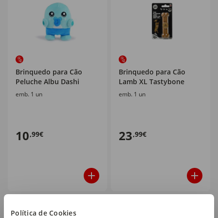
Brinquedo para Cão
Brinquedo para Cão
Peluche Albu Dashi
Lamb XL Tastybone
emb. 1 un
emb. 1 un
10
23
,99€
,99€
Política de Cookies