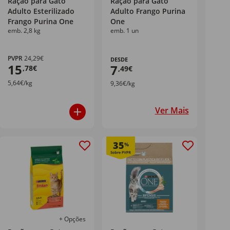
Ração para Gato
Ração para Gato
Adulto Esterilizado
Adulto Frango Purina
Frango Purina One
One
emb. 2,8 kg
emb. 1 un
PVPR
24,29€
DESDE
15
7
,78€
,49€
5,64€/kg
9,36€/kg
Ver Mais
35
%
+ Opções