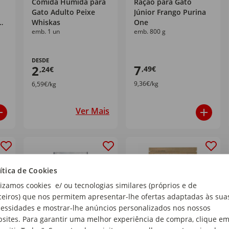
Comida Húmida para
Ração para Gato
Gato Adulto Peixe
Júnior Frango Purina
o
Whiskas
One
emb. 1 un
emb. 800 g
DESDE
7
2
,49€
,24€
9,36€/kg
6,59€/kg
Ver Mais
ítica de Cookies
lizamos cookies e/ ou tecnologias similares (próprios e de
ceiros) que nos permitem apresentar-lhe ofertas adaptadas às sua
essidades e mostrar-lhe anúncios personalizados nos nossos
sites. Para garantir uma melhor experiência de compra, clique e
+ Opções
+ Opções