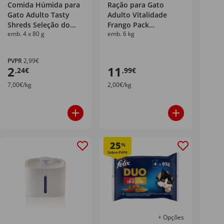
Comida Húmida para
Ração para Gato
Gato Adulto Tasty
Adulto Vitalidade
Shreds Seleção do
Frango Pack
emb. 4 x 80 g
emb. 6 kg
Campo Purina Felix
Poupança Continente
Pet
PVPR
2,99€
2
11
,24€
,99€
7,00€/kg
2,00€/kg
25
%
+ Opções