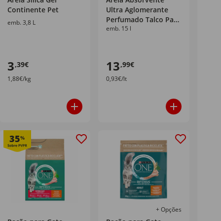
Continente Pet
Ultra Aglomerante
Perfumado Talco Pack
emb. 3,8 L
emb. 15 l
Poupança Continente
Pet Premium
3
13
,39€
,99€
1,88€/kg
0,93€/lt
35
%
+ Opções