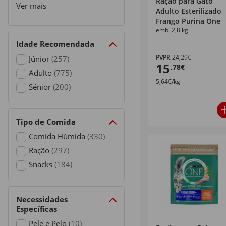
Ração para Gato
Refine by Preço: €10 - €19,99
Ver mais
Adulto Esterilizado
Frango Purina One
emb. 2,8 kg
Idade Recomendada
PVPR
24,29€
Júnior
(257)
15
,78€
Refine by Idade Recomendada: Júnior
Adulto
(775)
5,64€/kg
Refine by Idade Recomendada: Adulto
Sénior
(200)
Refine by Idade Recomendada: Sénior
Tipo de Comida
Comida Húmida
(330)
Refine by Tipo de Comida: Comida Húmida
Ração
(297)
Refine by Tipo de Comida: Ração
Snacks
(184)
Refine by Tipo de Comida: Snacks
Necessidades
Específicas
Pele e Pelo
(10)