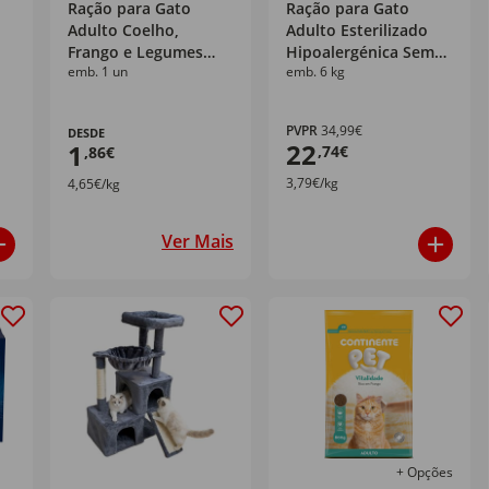
Ração para Gato
Ração para Gato
Adulto Coelho,
Adulto Esterilizado
Frango e Legumes
Hipoalergénica Sem
emb. 1 un
emb. 6 kg
Purina Friskies
Cereais Frango Uppy
Nutri
PVPR
34,99€
DESDE
22
1
,74€
,86€
3,79€/kg
4,65€/kg
Ver Mais
+ Opções