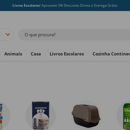
Livros Escolares
! Aproveite 5% Desconto Direto e Entrega Grátis
O que procura?
Animais
Casa
Livros Escolares
Cozinha Contine