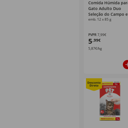
Comida Húmida par
Gato Adulto Duo
Seleção do Campo 
emb. 12 x 85 g
Gelatina Purina Feli
PVPR
7,99€
5
,99€
5,87€/kg