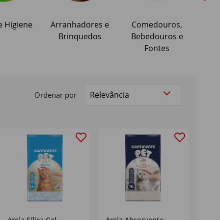
e Higiene
Arranhadores e
Comedouros,
Cama
Brinquedos
Bebedouros e
e
Fontes
Ordenar por
Areia Sílica Gel
Areia Absorvente