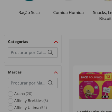
Ração Seca
Comida Húmida
Snacks, Le
Biscoi
Categorias
Procurar
por
categorias
Marcas
Procurar
por
marcas
Acana
(20)
Refine by Marcas: Acana
Affinity Brekkies
(8)
Refine by Marcas: Affinity Brekkies
Affinity Ultima
(54)
Comida Húmida par