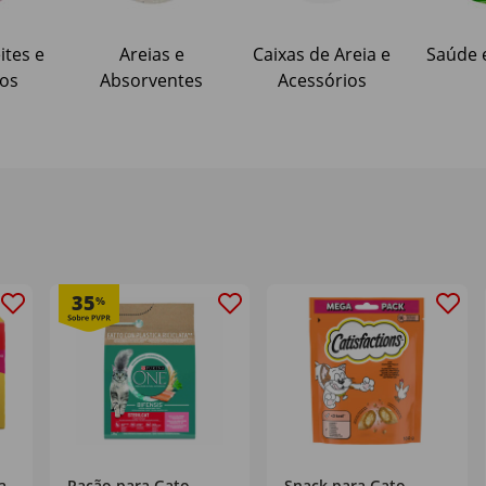
ites e
Areias e
Caixas de Areia e
Saúde 
tos
Absorventes
Acessórios
35
%
a
Ração para Gato
Snack para Gato