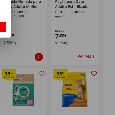
Comida Húmida para
Ração para Gato
Gato Adulto Molho
Adulto Esterilizado
Mix Saquetas
Peru e Legumes
emb. 24 x 100 g
emb. 1 un
Continente Pet
Purina Friskies
S
DESDE
6
7
,59€
,99€
2,75€/kg
5,33€/kg
Ver Mais
35
35
%
%