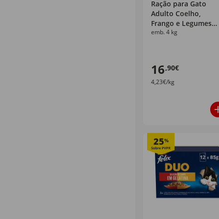
Ração para Gato
Adulto Coelho,
Frango e Legumes
emb. 4 kg
Purina Friskies
16
,90€
4,23€/kg
25
%