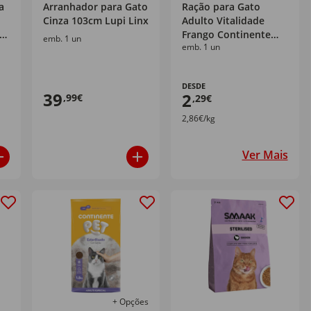
a
Arranhador para Gato
Ração para Gato
Cinza 103cm Lupi Linx
Adulto Vitalidade
em
Frango Continente
emb. 1 un
emb. 1 un
x
Pet
DESDE
39
2
,99€
,29€
2,86€/kg
Ver Mais
+ Opções