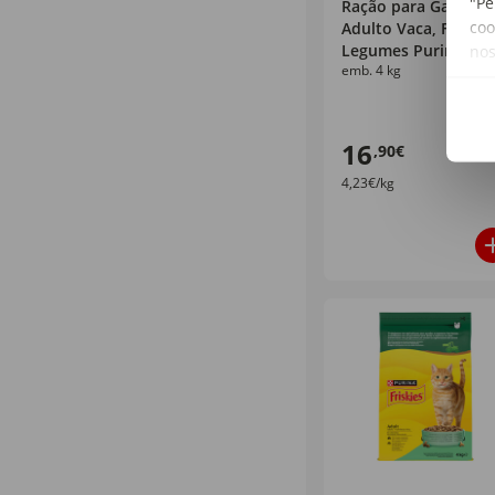
"Pe
Ração para Gato
coo
Adulto Vaca, Frango
Legumes Purina
no
emb. 4 kg
Friskies
16
,90€
4,23€/kg