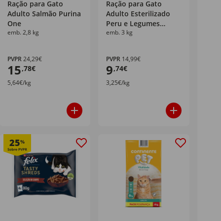
Ração para Gato
Ração para Gato
Adulto Salmão Purina
Adulto Esterilizado
One
Peru e Legumes
emb. 2,8 kg
emb. 3 kg
Purina Friskies
PVPR
24,29€
PVPR
14,99€
15
9
,78€
,74€
5,64€/kg
3,25€/kg
25
%