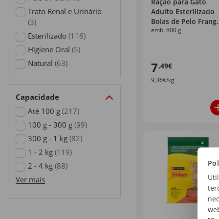
Ração para Gato
Refine by Necessidades Específicas: Pele e Pelo
Trato Renal e Urinário
Adulto Esterilizado
Bolas de Pelo Frang
(3)
emb. 800 g
Purina One
Refine by Necessidades Específicas: Trato Renal e Urinário
Esterilizado
(116)
Refine by Necessidades Específicas: Esterilizado
Higiene Oral
(5)
Refine by Necessidades Específicas: Higiene Oral
Natural
(63)
7
,49€
Refine by Necessidades Específicas: Natural
9,36€/kg
Capacidade
Até 100 g
(217)
Refine by Capacidade: Até 100 g
100 g - 300 g
(99)
Refine by Capacidade: 100 g - 300 g
300 g - 1 kg
(82)
Refine by Capacidade: 300 g - 1 kg
1 - 2 kg
(119)
Pol
Refine by Capacidade: 1 - 2 kg
2 - 4 kg
(88)
Uti
Refine by Capacidade: 2 - 4 kg
Ver mais
ter
nec
web