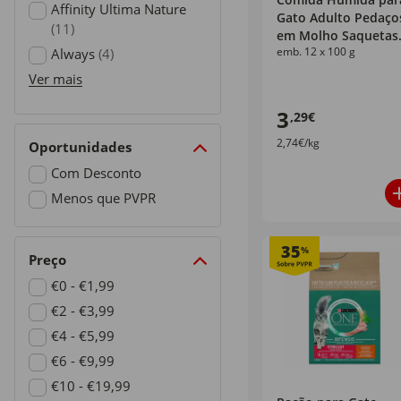
Refine by Marcas: Affinity Ultima
Affinity Ultima Nature
Gato Adulto Pedaço
(11)
em Molho Saquetas
Refine by Marcas: Affinity Ultima Nature
emb. 12 x 100 g
Always
(4)
Pack Poupança
Continente
Refine by Marcas: Always
Ver mais
3
,29€
2,74€/kg
Oportunidades
Com Desconto
Refine by Oportunidades: Com Desconto
Menos que PVPR
Refine by Oportunidades: Menos que PVPR
35
%
Preço
€0 - €1,99
Refine by Preço: €0 - €1,99
€2 - €3,99
Refine by Preço: €2 - €3,99
€4 - €5,99
Refine by Preço: €4 - €5,99
€6 - €9,99
Refine by Preço: €6 - €9,99
€10 - €19,99