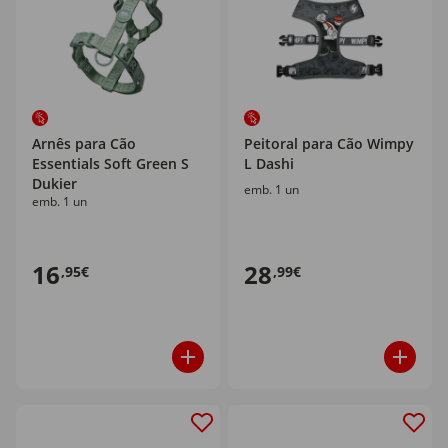
Arnês para Cão
Peitoral para Cão Wimpy
Essentials Soft Green S
L Dashi
Dukier
emb. 1 un
emb. 1 un
16
28
,95€
,99€