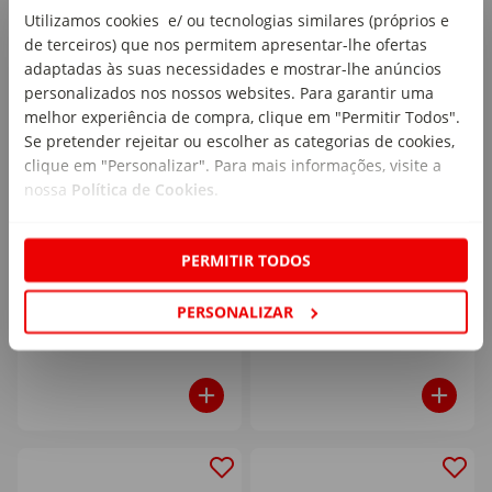
Utilizamos cookies e/ ou tecnologias similares (próprios e
de terceiros) que nos permitem apresentar-lhe ofertas
adaptadas às suas necessidades e mostrar-lhe anúncios
personalizados nos nossos websites. Para garantir uma
melhor experiência de compra, clique em "Permitir Todos".
Se pretender rejeitar ou escolher as categorias de cookies,
Trela para Cão Azul L
Coleira para Cão Bloop S
clique em "Personalizar". Para mais informações, visite a
Dashi
Dashi
nossa
Política de Cookies
.
emb. 1 un
emb. 1 un
PERMITIR TODOS
24
13
,19€
,99€
PERSONALIZAR