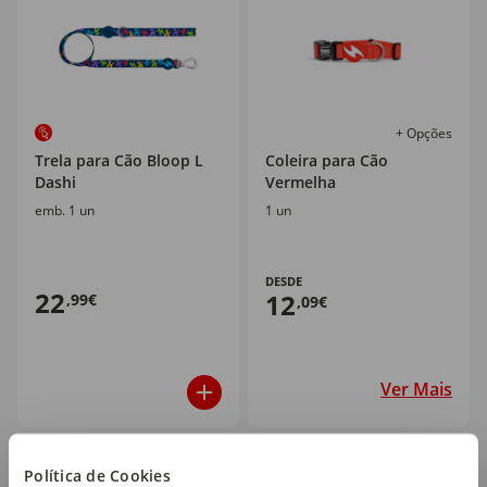
+ Opções
Trela para Cão Bloop L
Coleira para Cão
Dashi
Vermelha
emb. 1 un
1 un
DESDE
22
12
,99€
,09€
Ver Mais
Política de Cookies