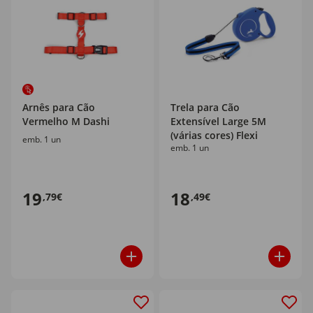
Arnês para Cão
Trela para Cão
Vermelho M Dashi
Extensível Large 5M
(várias cores) Flexi
emb. 1 un
emb. 1 un
19
18
,79€
,49€