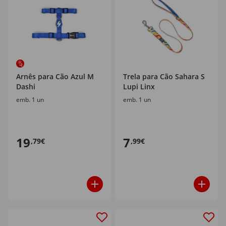
Arnês para Cão Azul M
Trela para Cão Sahara S
Dashi
Lupi Linx
emb. 1 un
emb. 1 un
19
7
,79€
,99€