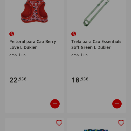
Peitoral para Cão Berry
Trela para Cão Essentials
Love L Dukier
Soft Green L Dukier
emb. 1 un
emb. 1 un
22
18
,95€
,95€