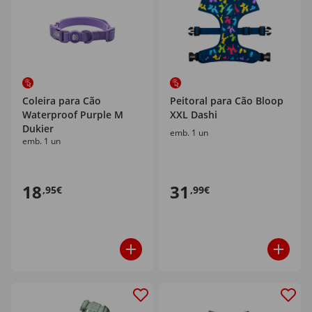
Coleira para Cão
Peitoral para Cão Bloop
Waterproof Purple M
XXL Dashi
Dukier
emb. 1 un
emb. 1 un
18
31
,95€
,99€