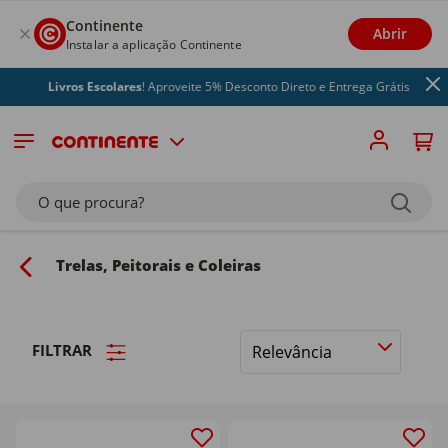
Continente
Abrir
Instalar a aplicação Continente
Livros Escolares
! Aproveite 5% Desconto Direto e Entrega Grátis
O que procura?
Trelas, Peitorais e Coleiras
FILTRAR
Ordenar
por