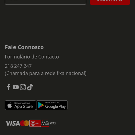
Coleira peitoral:
distribui a força pelo peito e pelos
ombros do cão, sendo uma opção muito procurada
para passeios diários. É frequentemente utilizada em
cães ativos, de porte médio e grande ou em animais
que preferem um maior conforto durante a
caminhada.
Fale Connosco
Coleira anti puxão:
foi desenvolvida para ajudar a
melhorar o controlo durante os passeios e facilitar o
Formulário de Contacto
treino da marcha à trela. Quando utilizada
218 247 247
corretamente e associada a uma educação positiva,
(Chamada para a rede fixa nacional)
pode contribuir para passeios mais tranquilos e
confortáveis.
Coleira antilatido:
concebida para situações
específicas, deve ser utilizada de forma responsável e
de acordo com as recomendações do fabricante e,
sempre que necessário, com aconselhamento de um
médico veterinário ou treinador qualificado.
Coleira ou peitoral: qual escolher?