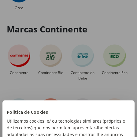
Oreo
Marcas Continente
Continente
Continente Bio
Continente do
Continente Eco
Bebé
Política de Cookies
Utilizamos cookies e/ ou tecnologias similares (próprios e
Continente
Continente Pet
Continente
Cozinha
de terceiros) que nos permitem apresentar-lhe ofertas
Equilíbrio
Seleção
Continente
adaptadas às suas necessidades e mostrar-lhe anúncios