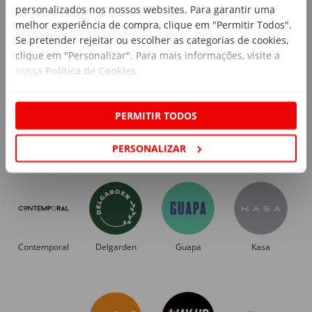
personalizados nos nossos websites. Para garantir uma
melhor experiência de compra, clique em "Permitir Todos".
Marcas exclusivas
Se pretender rejeitar ou escolher as categorias de cookies,
clique em "Personalizar". Para mais informações, visite a
nossa
Política de Cookies
.
PERMITIR TODOS
Albenaz
Bem Me Quer
Berg
Boost
PERSONALIZAR
Contemporal
Delgarden
Guapa
Kasa