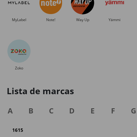
MyLabel
Note!
Way Up
Yämmi
Zoko
Lista de marcas
A
B
C
D
E
F
G
1615