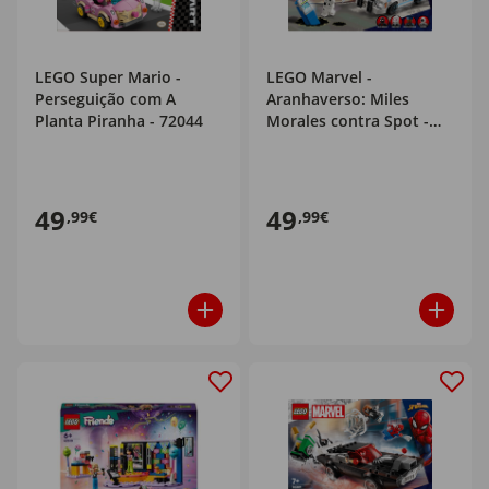
LEGO Super Mario -
LEGO Marvel -
Perseguição com A
Aranhaverso: Miles
Planta Piranha - 72044
Morales contra Spot -
76311
49
49
,99€
,99€