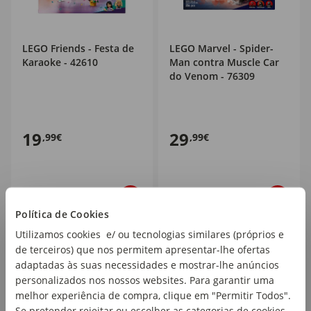
LEGO Friends - Festa de
LEGO Marvel - Spider-
Karaoke - 42610
Man contra Muscle Car
do Venom - 76309
19
29
,99€
,99€
Política de Cookies
Utilizamos cookies e/ ou tecnologias similares (próprios e
de terceiros) que nos permitem apresentar-lhe ofertas
adaptadas às suas necessidades e mostrar-lhe anúncios
personalizados nos nossos websites. Para garantir uma
melhor experiência de compra, clique em "Permitir Todos".
Se pretender rejeitar ou escolher as categorias de cookies,