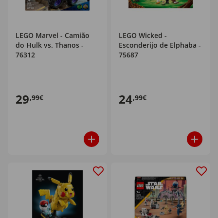
LEGO Marvel - Camião
LEGO Wicked -
do Hulk vs. Thanos -
Esconderijo de Elphaba -
76312
75687
29
24
,99€
,99€