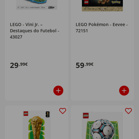
LEGO - Vini Jr. –
LEGO Pokémon - Eevee -
Destaques do Futebol -
72151
43027
29
59
,99€
,99€