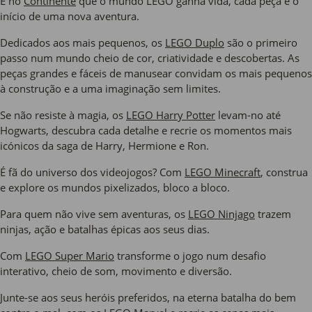
É no
Continente
que o mundo LEGO ganha vida, cada peça é o
início de uma nova aventura.
Dedicados aos mais pequenos, os
LEGO Duplo
são o primeiro
passo num mundo cheio de cor, criatividade e descobertas. As
peças grandes e fáceis de manusear convidam os mais pequenos
à construção e a uma imaginação sem limites.
Se não resiste à magia, os
LEGO Harry Potter
levam-no até
Hogwarts, descubra cada detalhe e recrie os momentos mais
icónicos da saga de Harry, Hermione e Ron.
É fã do universo dos videojogos? Com
LEGO Minecraft
, construa
e explore os mundos pixelizados, bloco a bloco.
Para quem não vive sem aventuras, os
LEGO Ninjago
trazem
ninjas, ação e batalhas épicas aos seus dias.
Com
LEGO Super Mario
transforme o jogo num desafio
interativo, cheio de som, movimento e diversão.
Junte-se aos seus heróis preferidos, na eterna batalha do bem