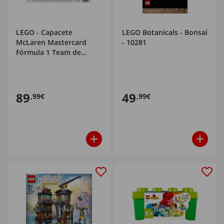
LEGO - Capacete
LEGO Botanicals - Bonsai
McLaren Mastercard
- 10281
Fórmula 1 Team de
Lando Norris - 43023
89
49
,99€
,99€