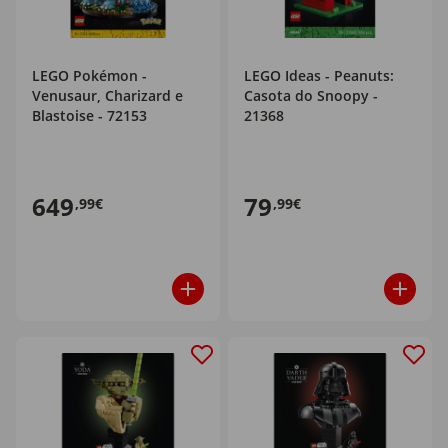
LEGO Pokémon -
LEGO Ideas - Peanuts:
Venusaur, Charizard e
Casota do Snoopy -
Blastoise - 72153
21368
649
79
,99€
,99€