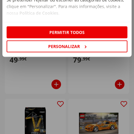
clique em "Personalizar". Para mais informações, visite a
nossa
Política de Cookies
.
LEGO Marvel -
LEGO Ideas - Polaroid
Vingadores: Endgame
OneStep SX-70 - 21345
PERMITIR TODOS
Thor Vs Chitauri - 76322
PERSONALIZAR
49
79
,99€
,99€