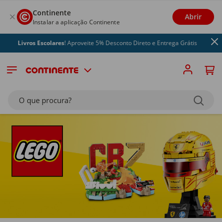
Continente
Abrir
Instalar a aplicação Continente
ros Escolares
! Aproveite 5% Desconto Direto e Entrega Grátis
O que procura?