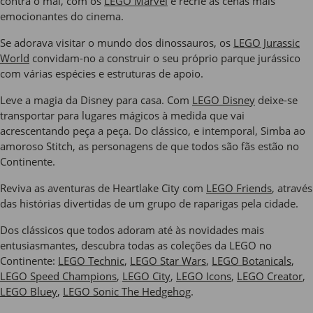
contra o mal, com os
LEGO Marvel
e recrie as cenas mais
emocionantes do cinema.
Se adorava visitar o mundo dos dinossauros, os
LEGO Jurassic
World
convidam-no a construir o seu próprio parque jurássico
com várias espécies e estruturas de apoio.
Leve a magia da Disney para casa. Com
LEGO Disney
deixe-se
transportar para lugares mágicos à medida que vai
acrescentando peça a peça. Do clássico, e intemporal, Simba ao
amoroso Stitch, as personagens de que todos são fãs estão no
Continente.
Reviva as aventuras de Heartlake City com
LEGO Friends
, através
das histórias divertidas de um grupo de raparigas pela cidade.
Dos clássicos que todos adoram até às novidades mais
entusiasmantes, descubra todas as coleções da LEGO no
Continente:
LEGO Technic
,
LEGO Star Wars
,
LEGO Botanicals
,
LEGO Speed Champions
,
LEGO City
,
LEGO Icons
,
LEGO Creator
,
LEGO Bluey
,
LEGO Sonic The Hedgehog
.