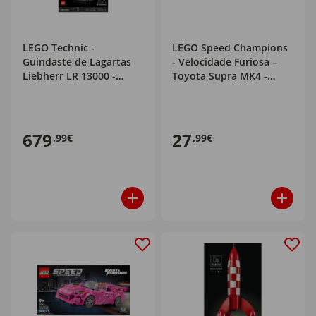
LEGO Technic -
LEGO Speed Champions
Guindaste de Lagartas
- Velocidade Furiosa –
Liebherr LR 13000 -
Toyota Supra MK4 -
42146
77260
679
27
,99€
,99€