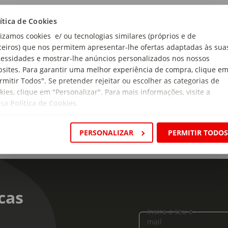
e
ítica de Cookies
são uma nova forma divertida e educativa de explorar o mundo.
lizamos cookies e/ ou tecnologias similares (próprios e de
 serem seguros, leves e fáceis de controlar, permitem aos mais
ceiros) que nos permitem apresentar-lhe ofertas adaptadas às sua
e divertem.
essidades e mostrar-lhe anúncios personalizados nos nossos
sites. Para garantir uma melhor experiência de compra, clique e
nos
, aos designs
coloridos
ou em forma de
helicóptero
, cada dro
rmitir Todos". Se pretender rejeitar ou escolher as categorias de
kies, clique em "Personalizar". Para mais informações, visite a
ssa
Política de Cookies
.
s, realizar manobras ou apenas ver os voos ganhar vida, no Cont
PERSONALIZAR
PERMITIR TODO
cas
Insira o seu e-
mail