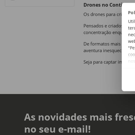
Drones no Continent
Refine by Idade Recomendada: 9 - 14 Anos
Pol
Os drones para criança 
Uti
Pensados e criados para
ter
concentração enquanto s
nec
web
De formatos mais
peque
"Pe
aventura inesquecível.
coo
no
Seja para captar imagen
As novidades mais fres
no seu e-mail!