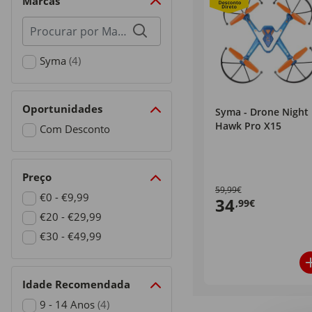
Marcas
Procurar
por
marcas
Syma
(4)
Refine by Marcas: Syma
Oportunidades
Syma - Drone Night
Hawk Pro X15
Com Desconto
Refine by Oportunidades: Com Desconto
Preço
59,99€
€0 - €9,99
34
,99€
Refine by Preço: €0 - €9,99
€20 - €29,99
Refine by Preço: €20 - €29,99
€30 - €49,99
Refine by Preço: €30 - €49,99
Idade Recomendada
9 - 14 Anos
(4)