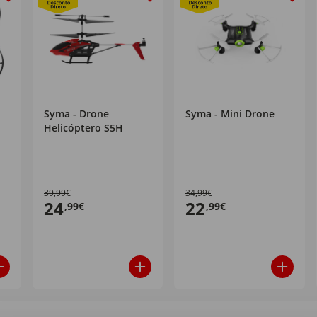
Syma - Drone
Syma - Mini Drone
Helicóptero S5H
39,99€
34,99€
24
22
,99€
,99€