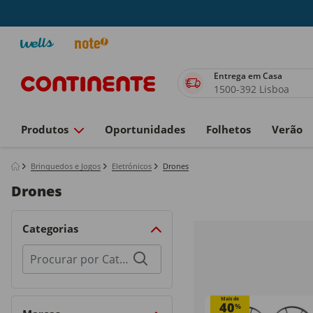
Entrega em Casa
1500-392 Lisboa
Produtos
Oportunidades
Folhetos
Verão
Brinquedos e Jogos
Eletrónicos
Drones
Drones
Categorias
Procurar
por
categorias
Mais de
40
%