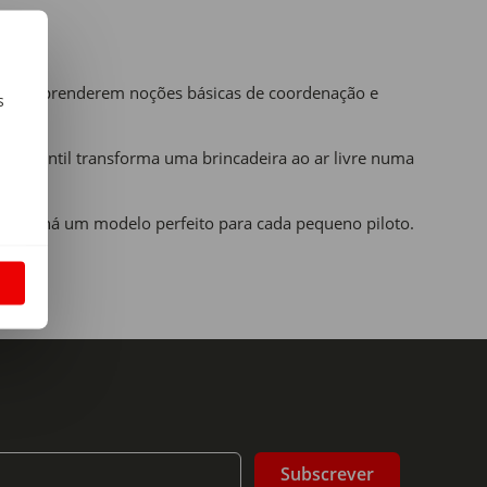
 novos aprenderem noções básicas de coordenação e
s
m
ne infantil transforma uma brincadeira ao ar livre numa
inente há um modelo perfeito para cada pequeno piloto.
S
Subscrever