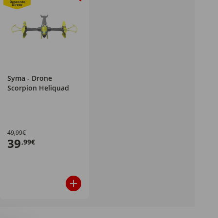
Syma - Drone
Scorpion Heliquad
49,99€
39
,99€