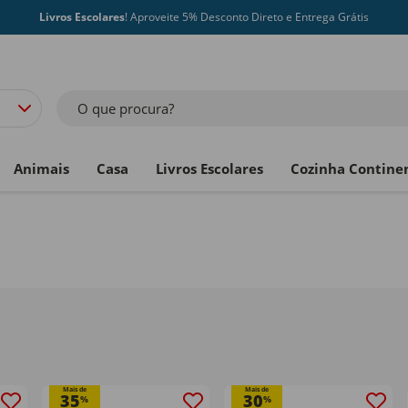
Livros Escolares
! Aproveite 5% Desconto Direto e Entrega Grátis
O que procura?
Animais
Casa
Livros Escolares
Cozinha Contine
Mais de
Mais de
35
30
%
%