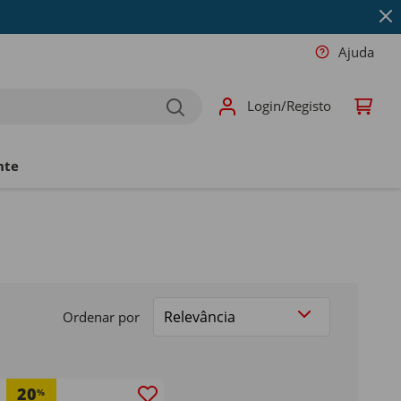
Ajuda
Login/Registo
nte
Ordenar por
20
%