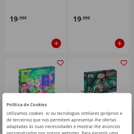
19
19
,99€
,99€
Política de Cookies
Utilizamos cookies e/ ou tecnologias similares (próprios e
Clementoni - Kit Ciência
Clementoni - Kit Ciência
Laboratório de
Evolution Robot 2.0
de terceiros) que nos permitem apresentar-lhe ofertas
Sabonetes
adaptadas às suas necessidades e mostrar-lhe anúncios
personalizados nos nossos websites. Para garantir uma