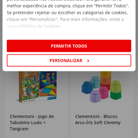
melhor experiência de compra, clique em "Permitir Todos".
Se pretender rejeitar ou escolher as categorias de cookies,
24
49
,99€
,99€
clique em "Personalizar". Para mais informações, visite a
nossa
Política de Cookies
.
PERMITIR TODOS
PERSONALIZAR
Clementoni - Jogo de
Clementoni - Blocos
Tabuleiro Ludo +
Arco-Íris Soft Clemmy
Tangram