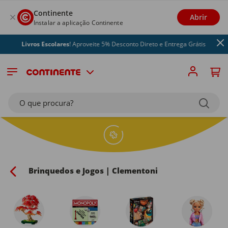
Continente
Abrir
Instalar a aplicação Continente
vros Escolares
! Aproveite 5% Desconto Direto e Entrega Grátis
O que procura?
Brinquedos e Jogos | Clementoni