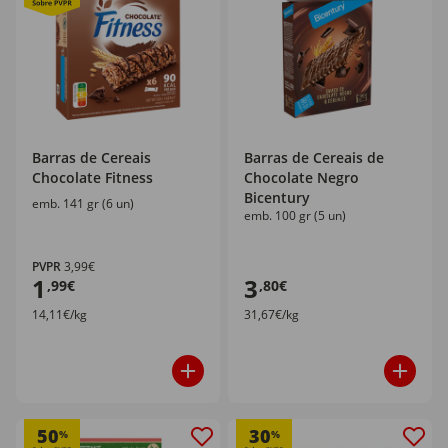
Barras de Cereais
Barras de Cereais de
Chocolate Fitness
Chocolate Negro
Bicentury
emb. 141 gr (6 un)
emb. 100 gr (5 un)
PVPR
3,99€
1
3
,99€
,80€
14,11€/kg
31,67€/kg
50
30
%
%