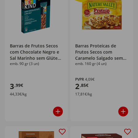
Barras de Frutos Secos
Barras Proteicas de
com Chocolate Negro e
Frutos Secos com
Sal Marinho sem Glúten
Caramelo Salgado sem
emb. 90 gr (3 un)
emb. 160 gr (4 un)
Be-Kind
Glúten Nature Valley
PVPR
4,09€
3
2
,99€
,85€
44,33€/kg
17,81€/kg