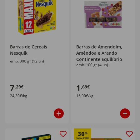
Barras de Cereais
Barras de Amendoim,
Nesquik
Amêndoa e Arando
Continente Equilíbrio
emb. 300 gr (12 un)
emb. 100 gr (4 un)
7
1
,29€
,69€
24,30€/kg
16,90€/kg
30
%