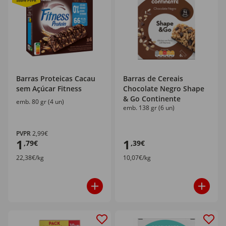
Barras Proteicas Cacau
Barras de Cereais
sem Açúcar Fitness
Chocolate Negro Shape
& Go Continente
emb. 80 gr (4 un)
emb. 138 gr (6 un)
PVPR
2,99€
1
1
,79€
,39€
22,38€/kg
10,07€/kg