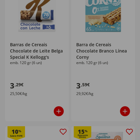
Barras de Cereais
Barra de Cereais
Chocolate de Leite Belga
Chocolate Branco Línea
Special K Kellogg's
Corny
emb. 120 gr (6 un)
emb. 120 gr (6 un)
3
3
,29€
,59€
25,50€/kg
29,92€/kg
10
15
%
%