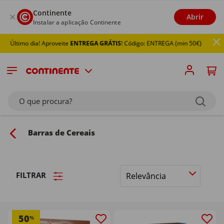
Continente
Abrir
Instalar a aplicação Continente
o dia! Aproveite
ENTREGA GRÁTIS
! Código: ENTREGA (min 50€)
O que procura?
Barras de Cereais
FILTRAR
Ordenar
por
50
%