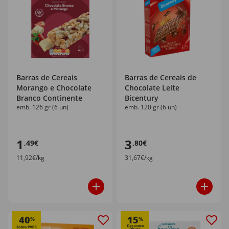
Barras de Cereais
Barras de Cereais de
Morango e Chocolate
Chocolate Leite
Branco Continente
Bicentury
emb. 126 gr (6 un)
emb. 120 gr (6 un)
1
3
,49€
,80€
11,92€/kg
31,67€/kg
40
15
%
%