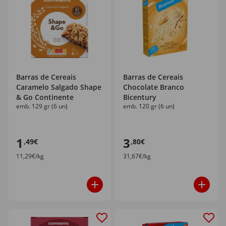
Barras de Cereais
Barras de Cereais
Caramelo Salgado Shape
Chocolate Branco
& Go Continente
Bicentury
emb. 129 gr (6 un)
emb. 120 gr (6 un)
1
3
,49€
,80€
11,29€/kg
31,67€/kg