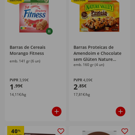
Barras de Cereais
Barras Proteicas de
Morango Fitness
Amendoim e Chocolate
sem Glúten Nature
emb. 141 gr (6 un)
emb. 160 gr (4 un)
Valley
PVPR
3,99€
PVPR
4,09€
1
2
,99€
,85€
14,11€/kg
17,81€/kg
40
%