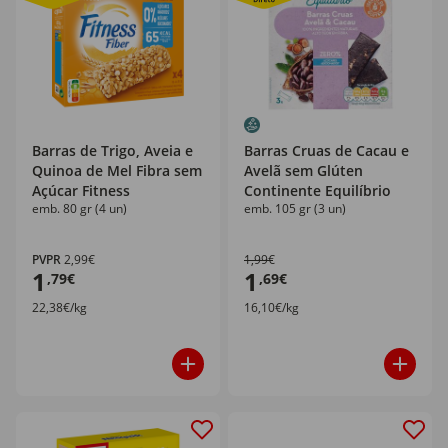
Barras de Trigo, Aveia e
Barras Cruas de Cacau e
Quinoa de Mel Fibra sem
Avelã sem Glúten
Açúcar Fitness
Continente Equilíbrio
emb. 80 gr (4 un)
emb. 105 gr (3 un)
PVPR
2,99€
1,99€
1
1
,79€
,69€
22,38€/kg
16,10€/kg