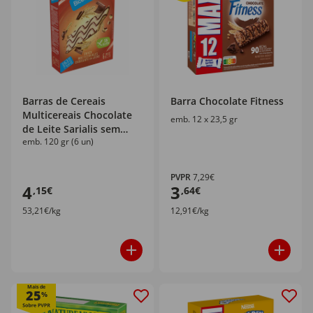
Barras de Cereais
Barra Chocolate Fitness
Multicereais Chocolate
emb. 12 x 23,5 gr
de Leite Sarialis sem
emb. 120 gr (6 un)
Glúten Bicentury
PVPR
7,29€
4
3
,15€
,64€
53,21€/kg
12,91€/kg
Mais de
25
%