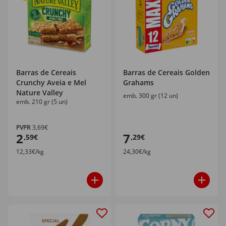
Barras de Cereais
Barras de Cereais Golden
Crunchy Aveia e Mel
Grahams
Nature Valley
emb. 300 gr (12 un)
emb. 210 gr (5 un)
PVPR
3,69€
2
7
,59€
,29€
12,33€/kg
24,30€/kg