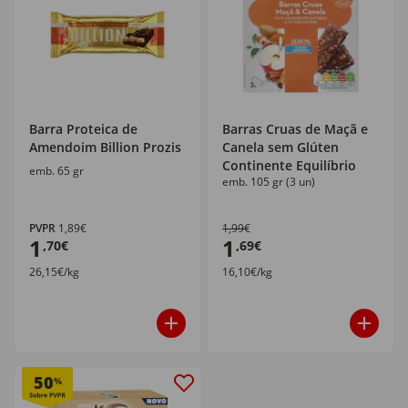
Barra Proteica de
Barras Cruas de Maçã e
Amendoim Billion Prozis
Canela sem Glúten
Continente Equilíbrio
emb. 65 gr
emb. 105 gr (3 un)
PVPR
1,89€
1,99€
1
1
,70€
,69€
26,15€/kg
16,10€/kg
50
%