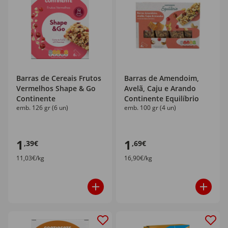
Barras de Cereais Frutos
Barras de Amendoim,
Vermelhos Shape & Go
Avelã, Caju e Arando
Continente
Continente Equilíbrio
emb. 126 gr (6 un)
emb. 100 gr (4 un)
1
1
,39€
,69€
11,03€/kg
16,90€/kg