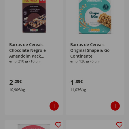
Barras de Cereais
Barras de Cereais
Chocolate Negro e
Original Shape & Go
Amendoim Pack
Continente
emb. 210 gr (10 un)
emb. 126 gr (6 un)
Poupança Continente
2
1
,29€
,39€
10,90€/kg
11,03€/kg