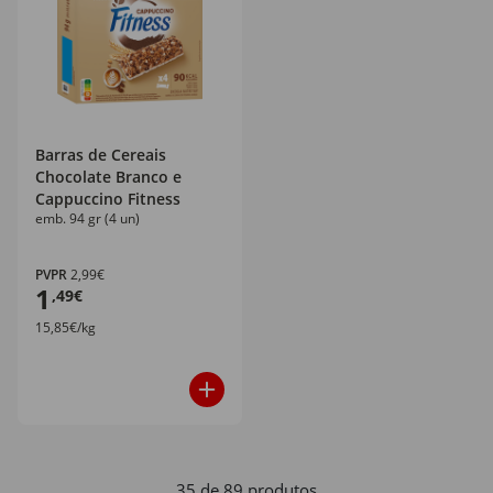
Barras de Cereais
Chocolate Branco e
Cappuccino Fitness
emb. 94 gr (4 un)
PVPR
2,99€
1
,49€
15,85€/kg
35 de 89 produtos