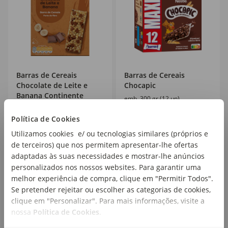
Barras de Cereais
Barras de Cereais
Chocolate de Leite e
Chocapic
Banana Continente
emb. 300 gr (12 un)
emb. 126 gr (6 un)
Política de Cookies
Utilizamos cookies e/ ou tecnologias similares (próprios e
1
7
,49€
,29€
de terceiros) que nos permitem apresentar-lhe ofertas
11,92€/kg
24,30€/kg
adaptadas às suas necessidades e mostrar-lhe anúncios
personalizados nos nossos websites. Para garantir uma
melhor experiência de compra, clique em "Permitir Todos".
Se pretender rejeitar ou escolher as categorias de cookies,
clique em "Personalizar". Para mais informações, visite a
nossa
Política de Cookies
.