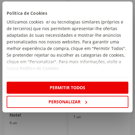
5
2
,19€
,99€
Política de Cookies
Utilizamos cookies e/ ou tecnologias similares (próprios e
de terceiros) que nos permitem apresentar-lhe ofertas
adaptadas às suas necessidades e mostrar-lhe anúncios
personalizados nos nossos websites. Para garantir uma
melhor experiência de compra, clique em "Permitir Todos".
Se pretender rejeitar ou escolher as categorias de cookies,
Mais de
25
%
clique em "Personalizar". Para mais informações, visite a
nossa
Política de Cookies
.
PERMITIR TODOS
PERSONALIZAR
Bolsa Encadernação A4
Rolo Forra Livros Note!
Note!
1 un
6 un