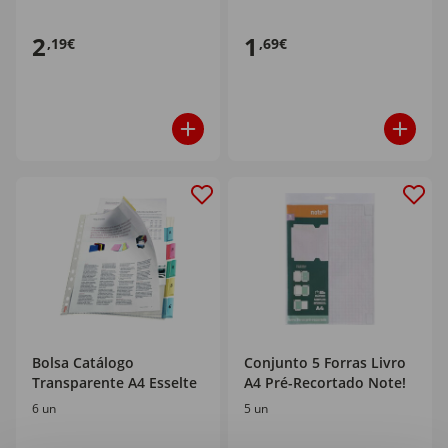
2
1
,19€
,69€
Bolsa Catálogo
Conjunto 5 Forras Livro
Transparente A4 Esselte
A4 Pré-Recortado Note!
6 un
5 un