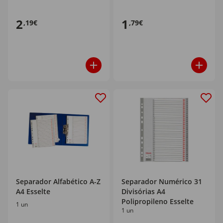
2
1
,19€
,79€
Separador Alfabético A-Z
Separador Numérico 31
A4 Esselte
Divisórias A4
Polipropileno Esselte
1 un
1 un