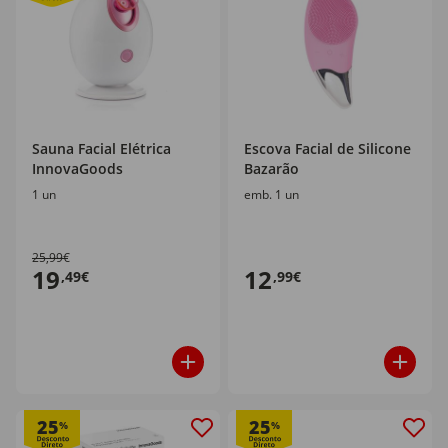
Sauna Facial Elétrica
Escova Facial de Silicone
InnovaGoods
Bazarão
1 un
emb. 1 un
25,99€
19
12
,49€
,99€
25
25
%
%