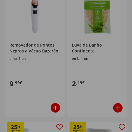
Removedor de Pontos
Luva de Banho
Negros a Vácuo Bazarão
Continente
emb. 1 un
emb. 1 un
9
2
,99€
,19€
25
25
%
%