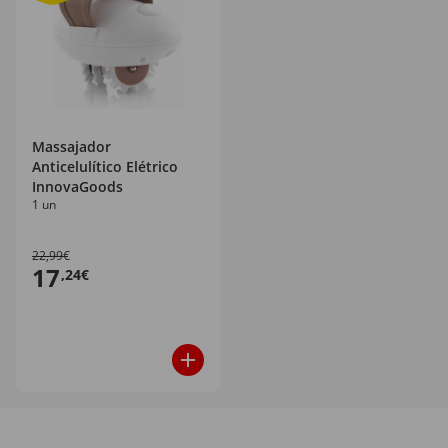
Massajador
Anticelulítico Elétrico
InnovaGoods
1 un
22,99€
17
,24€