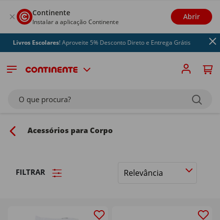
Continente
Abrir
Instalar a aplicação Continente
Livros Escolares
! Aproveite 5% Desconto Direto e Entrega Grátis
O que procura?
Acessórios para Corpo
FILTRAR
Ordenar
por