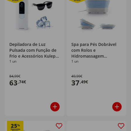
Depiladora de Luz
Spa para Pés Dobrável
Pulsada com Função de
com Rolos e
Frio e Acessórios Kulepil
Hidromassagem
1 un
1 un
InnovaGoods
InnovaGoods
84,99€
49,99€
63
37
,74€
,49€
25
%