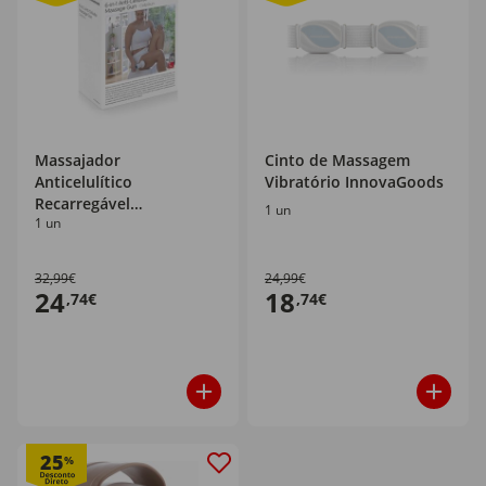
Massajador
Cinto de Massagem
Anticelulítico
Vibratório InnovaGoods
Recarregável
1 un
1 un
InnovaGoods
32,99€
24,99€
24
18
,74€
,74€
25
%