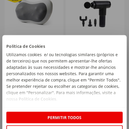
Massajador Shiatsu
Massajador Corporal 6
Política de Cookies
Compacto Recarregável
Níveis Adaptáveis
Utilizamos cookies e/ ou tecnologias similares (próprios e
Kompatsu InnovaGoods
Bazarão
1 un
emb. 1 un
de terceiros) que nos permitem apresentar-lhe ofertas
adaptadas às suas necessidades e mostrar-lhe anúncios
personalizados nos nossos websites. Para garantir uma
39,99€
29
24
melhor experiência de compra, clique em "Permitir Todos".
,99€
,99€
Se pretender rejeitar ou escolher as categorias de cookies,
clique em "Personalizar". Para mais informações, visite a
nossa
Política de Cookies
.
PERMITIR TODOS
25
25
%
%