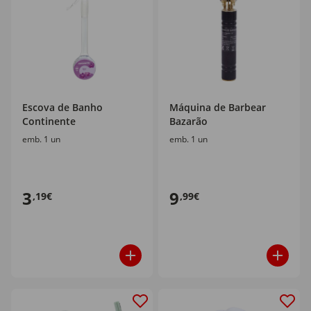
Escova de Banho
Máquina de Barbear
Continente
Bazarão
emb. 1 un
emb. 1 un
3
9
,19€
,99€