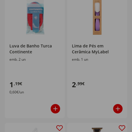
Luva de Banho Turca
Lima de Pés em
Continente
Cerâmica MyLabel
emb. 2 un
emb. 1 un
1
2
,19€
,99€
0,60€/un