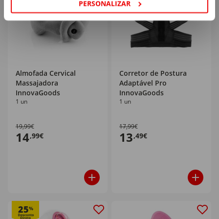
PERSONALIZAR
Almofada Cervical
Corretor de Postura
Massajadora
Adaptável Pro
InnovaGoods
InnovaGoods
1 un
1 un
19,99€
17,99€
14
13
,99€
,49€
25
%