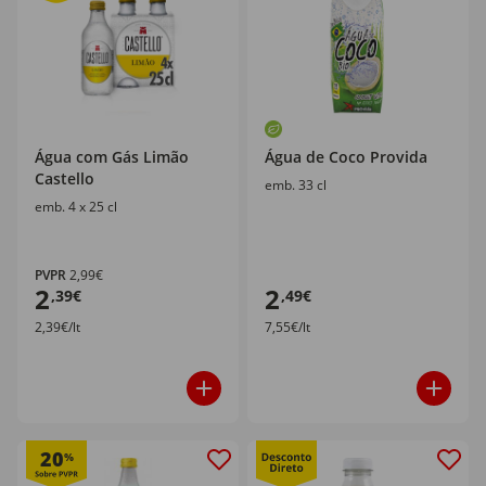
Água com Gás Limão
Água de Coco Provida
Castello
emb. 33 cl
emb. 4 x 25 cl
PVPR
2,99€
2
2
,39€
,49€
2,39€/lt
7,55€/lt
20
%