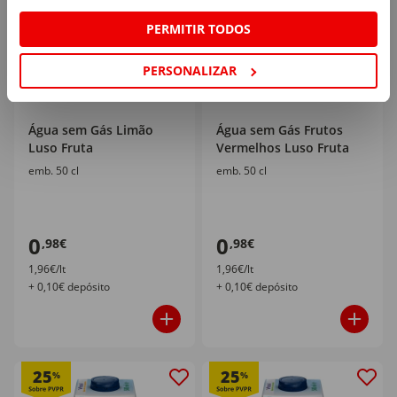
PERMITIR TODOS
PERSONALIZAR
Água sem Gás Limão
Água sem Gás Frutos
Luso Fruta
Vermelhos Luso Fruta
emb. 50 cl
emb. 50 cl
0
0
,98€
,98€
1,96€/lt
1,96€/lt
+ 0,10€ depósito
+ 0,10€ depósito
25
25
%
%