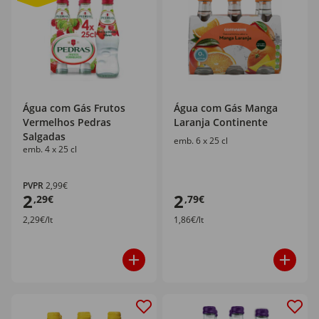
Água com Gás Frutos
Água com Gás Manga
Vermelhos Pedras
Laranja Continente
Salgadas
emb. 6 x 25 cl
emb. 4 x 25 cl
PVPR
2,99€
2
2
,29€
,79€
2,29€/lt
1,86€/lt