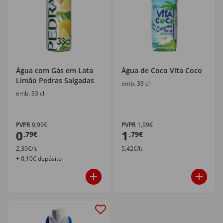
Água com Gás em Lata
Água de Coco Vita Coco
Limão Pedras Salgadas
emb. 33 cl
emb. 33 cl
PVPR
0,99€
PVPR
1,99€
0
1
,79€
,79€
2,39€/lt
5,42€/lt
+ 0,10€ depósito