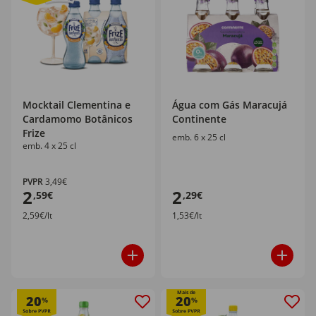
Mocktail Clementina e
Água com Gás Maracujá
Cardamomo Botânicos
Continente
Frize
emb. 6 x 25 cl
emb. 4 x 25 cl
PVPR
3,49€
2
2
,59€
,29€
2,59€/lt
1,53€/lt
Mais de
20
20
%
%