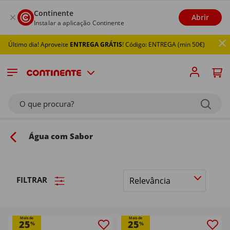
Continente
Abrir
Instalar a aplicação Continente
 dia! Aproveite
ENTREGA GRÁTIS
! Código: ENTREGA (min 50€)
O que procura?
Água com Sabor
FILTRAR
Ordenar
por
Mais de
Mais de
25
25
%
%