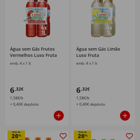
Água sem Gás Frutos
Água sem Gás Limão
Vermelhos Luso Fruta
Luso Fruta
emb. 4 x 1 lt
emb. 4 x 1 lt
6
6
,32€
,32€
1,58€/lt
1,58€/lt
+ 0,40€ depósito
+ 0,40€ depósito
Mais de
Mais de
20
20
%
%