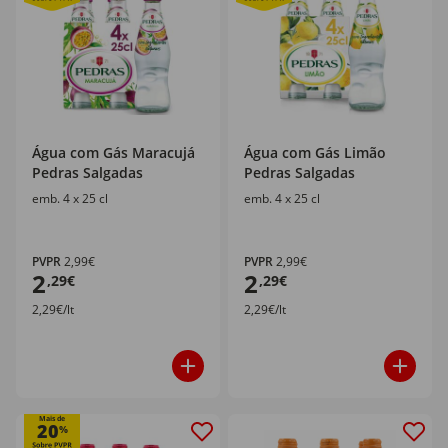
Água com Gás Maracujá
Água com Gás Limão
Pedras Salgadas
Pedras Salgadas
emb. 4 x 25 cl
emb. 4 x 25 cl
PVPR
2,99€
PVPR
2,99€
2
2
,29€
,29€
2,29€/lt
2,29€/lt
Mais de
20
%