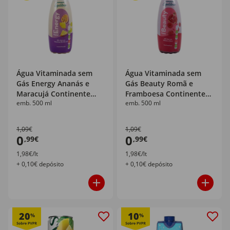
Água Vitaminada sem
Água Vitaminada sem
Gás Energy Ananás e
Gás Beauty Romã e
Maracujá Continente
Framboesa Continente
emb. 500 ml
emb. 500 ml
Equilíbrio
Equilíbrio
1,09€
1,09€
0
0
,99€
,99€
1,98€/lt
1,98€/lt
+ 0,10€ depósito
+ 0,10€ depósito
20
10
%
%