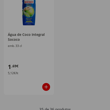
Água de Coco Integral
Sococo
emb. 33 cl
1
,69€
5,12€/lt
35 de 36 produtos