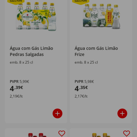
Água com Gás Limão
Água com Gás Limão
Pedras Salgadas
Frize
emb. 8 x 25 cl
emb. 8 x 25 cl
PVPR
5,99€
PVPR
5,98€
4
4
,39€
,35€
2,19€/lt
2,17€/lt