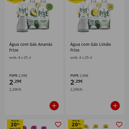
Água com Gás Ananás
Água com Gás Limão
Frize
Frize
emb. 4 x 25 cl
emb. 4 x 25 cl
PVPR
2,99€
PVPR
2,99€
2
2
,29€
,29€
2,29€/lt
2,29€/lt
Mais de
Mais de
20
20
%
%