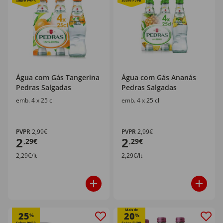
Água com Gás Tangerina
Água com Gás Ananás
Pedras Salgadas
Pedras Salgadas
emb. 4 x 25 cl
emb. 4 x 25 cl
PVPR
2,99€
PVPR
2,99€
2
2
,29€
,29€
2,29€/lt
2,29€/lt
Mais de
25
20
%
%