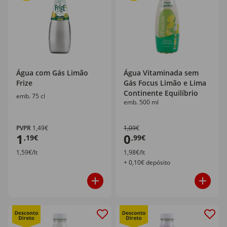
Água com Gás Limão
Água Vitaminada sem
Frize
Gás Focus Limão e Lima
Continente Equilíbrio
emb. 75 cl
emb. 500 ml
PVPR
1,49€
1,09€
1
0
,19€
,99€
1,59€/lt
1,98€/lt
+ 0,10€ depósito