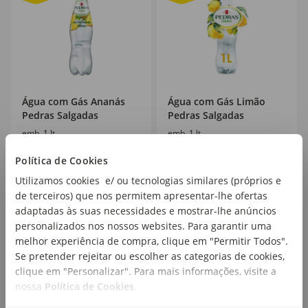
Água com Gás Ananás
Água com Gás Limão
Pedras Salgadas
Pedras Salgadas
emb. 1 lt
emb. 1 lt
Política de Cookies
PVPR
1,99€
PVPR
1,99€
Utilizamos cookies e/ ou tecnologias similares (próprios e
1
1
,59€
,53€
de terceiros) que nos permitem apresentar-lhe ofertas
1,59€/lt
1,53€/lt
adaptadas às suas necessidades e mostrar-lhe anúncios
+ 0,10€ depósito
+ 0,10€ depósito
personalizados nos nossos websites. Para garantir uma
melhor experiência de compra, clique em "Permitir Todos".
Se pretender rejeitar ou escolher as categorias de cookies,
clique em "Personalizar". Para mais informações, visite a
nossa
Política de Cookies
.