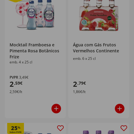
Mocktail Framboesa e
Água com Gás Frutos
Pimenta Rosa Botânicos
Vermelhos Continente
Frize
emb. 6 x 25 cl
emb. 4 x 25 cl
PVPR
3,49€
2
2
,59€
,79€
2,59€/lt
1,86€/lt
25
%