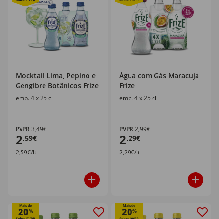
Mocktail Lima, Pepino e
Água com Gás Maracujá
Gengibre Botânicos Frize
Frize
emb. 4 x 25 cl
emb. 4 x 25 cl
PVPR
3,49€
PVPR
2,99€
2
2
,59€
,29€
2,59€/lt
2,29€/lt
Mais de
Mais de
20
20
%
%