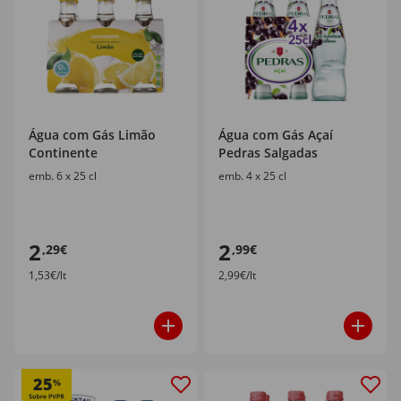
Água com Gás Limão
Água com Gás Açaí
Continente
Pedras Salgadas
emb. 6 x 25 cl
emb. 4 x 25 cl
2
2
,29€
,99€
1,53€/lt
2,99€/lt
25
%