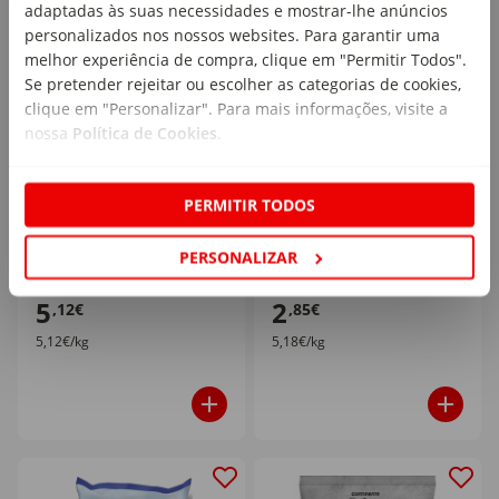
adaptadas às suas necessidades e mostrar-lhe anúncios
personalizados nos nossos websites. Para garantir uma
melhor experiência de compra, clique em "Permitir Todos".
Se pretender rejeitar ou escolher as categorias de cookies,
clique em "Personalizar". Para mais informações, visite a
nossa
Política de Cookies
.
Batata Palitos
Batata Noisette AirFryer
Steakhouse McCain
McCain
PERMITIR TODOS
emb. 1 kg
emb. 550 gr
PERSONALIZAR
5
2
,12€
,85€
5,12€/kg
5,18€/kg