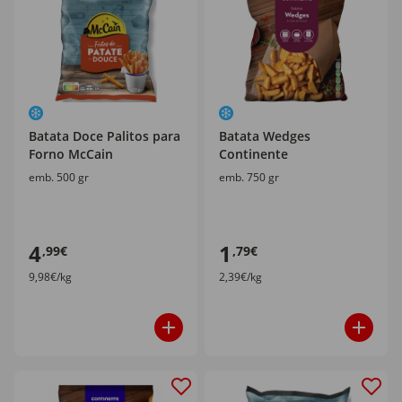
Batata Doce Palitos para
Batata Wedges
Forno McCain
Continente
emb. 500 gr
emb. 750 gr
4
1
,99€
,79€
9,98€/kg
2,39€/kg