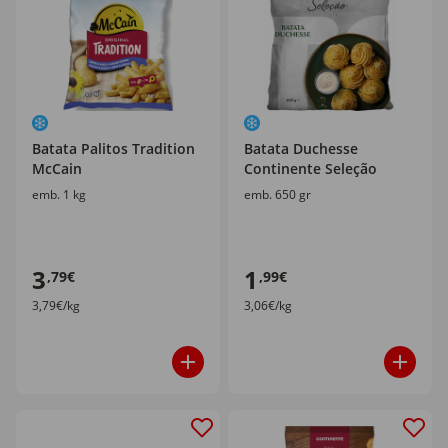
Batata Palitos Tradition
Batata Duchesse
McCain
Continente Seleção
emb. 1 kg
emb. 650 gr
3
1
,79€
,99€
3,79€/kg
3,06€/kg