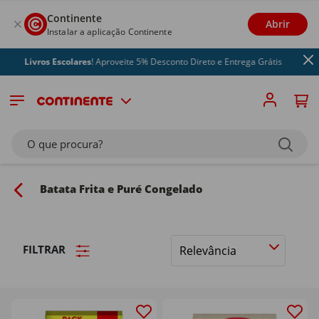
Continente
Abrir
Instalar a aplicação Continente
Livros Escolares
! Aproveite 5% Desconto Direto e Entrega Grátis
O que procura?
Batata Frita e Puré Congelado
FILTRAR
Ordenar
por