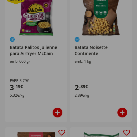
Batata Palitos Julienne
Batata Noisette
para Airfryer McCain
Continente
emb. 600 gr
emb. 1 kg
PVPR
3,79€
3
2
,19€
,89€
5,32€/kg
2,89€/kg