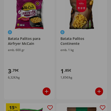
Batata Palitos para
Batata Palitos
Airfryer McCain
Continente
emb. 600 gr
emb. 1 kg
3
1
,79€
,85€
6,32€/kg
1,85€/kg
15
%