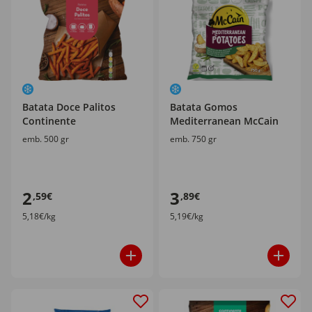
Batata Doce Palitos
Batata Gomos
Continente
Mediterranean McCain
emb. 500 gr
emb. 750 gr
2
3
,59€
,89€
5,18€/kg
5,19€/kg