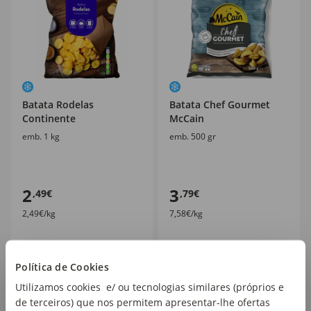
Batata Rodelas
Batata Chef Gourmet
Continente
McCain
emb. 1 kg
emb. 500 gr
2
3
,49€
,79€
2,49€/kg
7,58€/kg
Política de Cookies
Utilizamos cookies e/ ou tecnologias similares (próprios e
de terceiros) que nos permitem apresentar-lhe ofertas