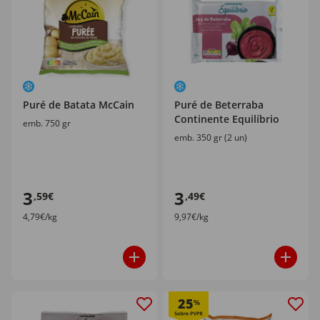
Puré de Batata McCain
Puré de Beterraba
Continente Equilíbrio
emb. 750 gr
emb. 350 gr (2 un)
3
3
,59€
,49€
4,79€/kg
9,97€/kg
25
%