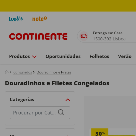
Entrega em Casa
1500-392 Lisboa
Produtos
Oportunidades
Folhetos
Verão
Congelados
Douradinhos e Filetes
Douradinhos e Filetes Congelados
Categorias
Procurar
por
categorias
30
%