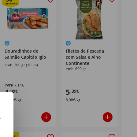
Douradinhos de
Filetes de Pescada
Salmão Capitão Iglo
com Salsa e Alho
Continente
emb. 280 gr (10 un)
emb. 600 gr
PVPR
7,14€
4
5
,99€
,39€
17,82€/kg
8,98€/kg
s
m
%