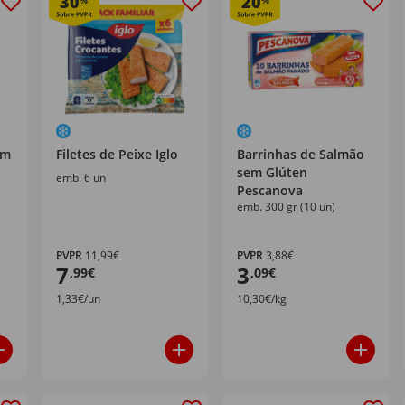
30
20
%
%
om
Filetes de Peixe Iglo
Barrinhas de Salmão
sem Glúten
emb. 6 un
Pescanova
emb. 300 gr (10 un)
PVPR
11,99€
PVPR
3,88€
7
3
,99€
,09€
1,33€/un
10,30€/kg