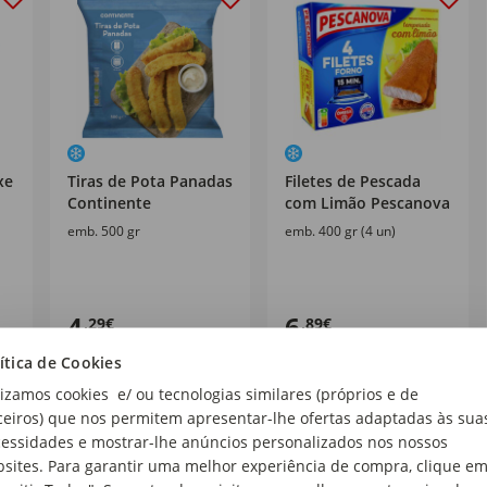
xe
Tiras de Pota Panadas
Filetes de Pescada
Continente
com Limão Pescanova
emb. 500 gr
emb. 400 gr (4 un)
4
6
,29€
,89€
8,58€/kg
17,23€/kg
ítica de Cookies
lizamos cookies e/ ou tecnologias similares (próprios e de
ceiros) que nos permitem apresentar-lhe ofertas adaptadas às sua
essidades e mostrar-lhe anúncios personalizados nos nossos
sites. Para garantir uma melhor experiência de compra, clique e
%
%