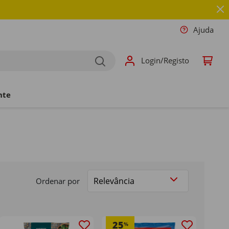
Ajuda
Login/Registo
nte
Ordenar por
25
%