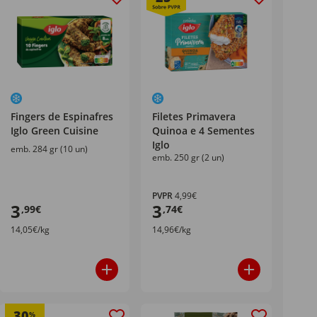
Fingers de Espinafres
Filetes Primavera
Iglo Green Cuisine
Quinoa e 4 Sementes
Iglo
emb. 284 gr (10 un)
emb. 250 gr (2 un)
PVPR
4,99€
3
3
,99€
,74€
14,05€/kg
14,96€/kg
30
%