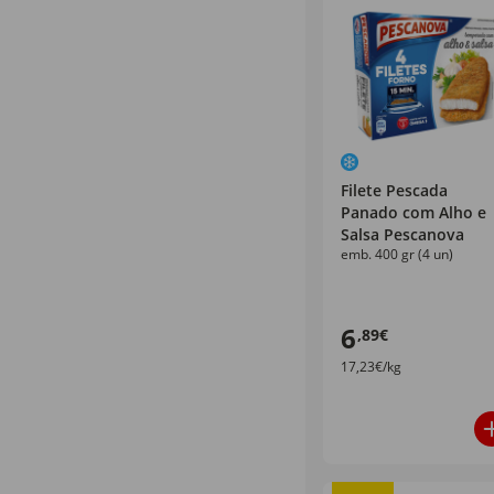
Filete Pescada
Panado com Alho e
Salsa Pescanova
emb. 400 gr (4 un)
6
,89€
17,23€/kg