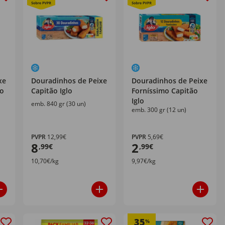
xe
Douradinhos de Peixe
Douradinhos de Peixe
lo
Capitão Iglo
Forníssimo Capitão
Iglo
emb. 840 gr (30 un)
emb. 300 gr (12 un)
PVPR
12,99€
PVPR
5,69€
8
2
,99€
,99€
10,70€/kg
9,97€/kg
35
%