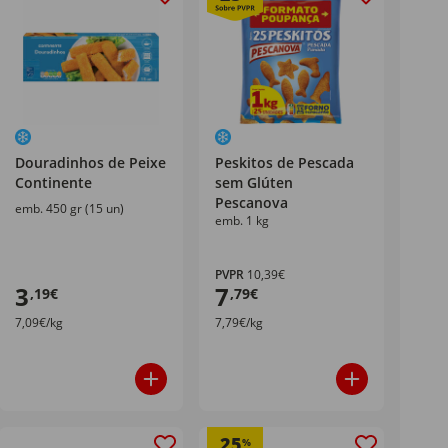
Douradinhos de Peixe
Peskitos de Pescada
Continente
sem Glúten
Pescanova
emb. 450 gr (15 un)
emb. 1 kg
PVPR
10,39€
3
7
,19€
,79€
7,09€/kg
7,79€/kg
25
%