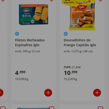
Filetes Recheados
Douradinhos de
Espinafres Iglo
Frango Capitão Iglo
emb. 300 gr (3 un)
emb. 1,075 gr (38 un)
PVPR
21,99€
4
10
,99€
,99€
16,63€/kg
10,22€/kg