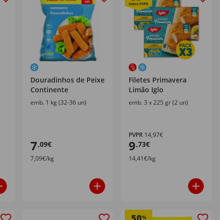
Douradinhos de Peixe
Filetes Primavera
Continente
Limão Iglo
emb. 1 kg (32-36 un)
emb. 3 x 225 gr (2 un)
PVPR
14,97€
7
9
,09€
,73€
7,09€/kg
14,41€/kg
50
%