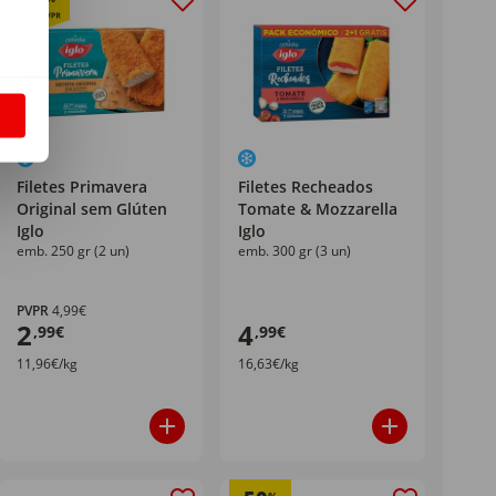
40
S
Filetes Primavera
Filetes Recheados
Original sem Glúten
Tomate & Mozzarella
Iglo
Iglo
emb. 250 gr (2 un)
emb. 300 gr (3 un)
PVPR
4,99€
2
4
,99€
,99€
11,96€/kg
16,63€/kg