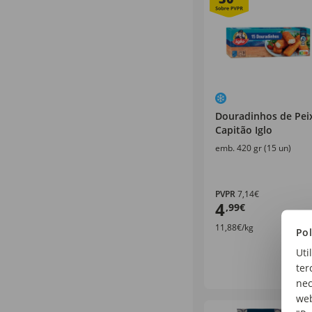
Douradinhos de Pei
Capitão Iglo
emb. 420 gr (15 un)
PVPR
7,14€
4
,99€
11,88€/kg
Pol
Uti
ter
nec
web