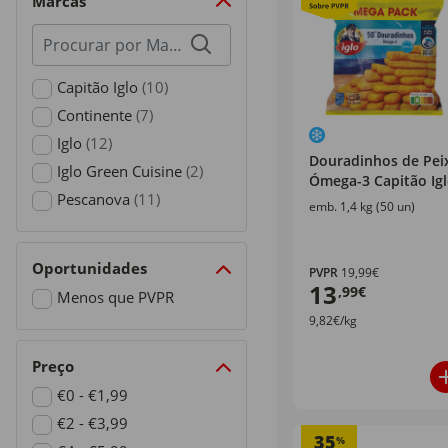
Marcas
Procurar
por
marcas
Capitão Iglo
(10)
Refine by Marcas: Capitão Iglo
Continente
(7)
Refine by Marcas: Continente
Iglo
(12)
Douradinhos de Pei
Refine by Marcas: Iglo
Iglo Green Cuisine
(2)
Ómega-3 Capitão Ig
Refine by Marcas: Iglo Green Cuisine
Pescanova
(11)
emb. 1,4 kg (50 un)
Refine by Marcas: Pescanova
Oportunidades
PVPR
19,99€
13
,99€
Menos que PVPR
9,82€/kg
Refine by Oportunidades: Menos que PVPR
Preço
€0 - €1,99
Refine by Preço: €0 - €1,99
€2 - €3,99
35
%