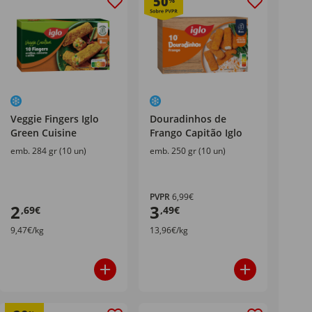
50
%
Veggie Fingers Iglo
Douradinhos de
Green Cuisine
Frango Capitão Iglo
emb. 284 gr (10 un)
emb. 250 gr (10 un)
PVPR
6,99€
2
3
,69€
,49€
9,47€/kg
13,96€/kg