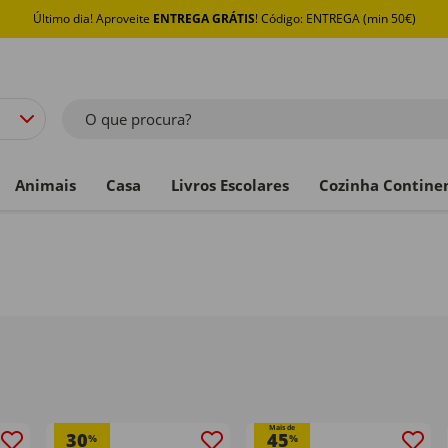
Último dia! Aproveite
ENTREGA GRÁTIS
! Código: ENTREGA (min 50€)
O que procura?
Animais
Casa
Livros Escolares
Cozinha Contine
Mais de
30
45
%
%