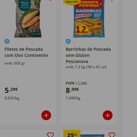
Filetes de Pescada
Barrinhas de Pescada
com Ovo Continente
sem Glúten
Pescanova
emb. 600 gr
emb. 1,2 kg (38 a 42 un)
PVPR
12,08€
5
8
,29€
,99€
8,82€/kg
7,49€/kg
25
%