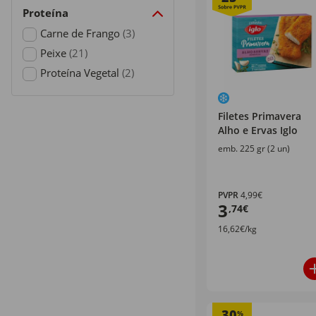
Proteína
Carne de Frango
(3)
Refine by Proteína: Carne de Frango
Peixe
(21)
Refine by Proteína: Peixe
Proteína Vegetal
(2)
Refine by Proteína: Proteína Vegetal
Filetes Primavera
Alho e Ervas Iglo
emb. 225 gr (2 un)
PVPR
4,99€
3
,74€
16,62€/kg
30
%