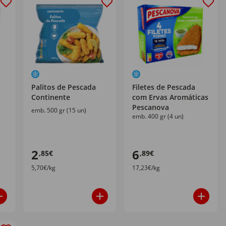
Palitos de Pescada
Filetes de Pescada
Continente
com Ervas Aromáticas
Pescanova
emb. 500 gr (15 un)
emb. 400 gr (4 un)
2
6
,85€
,89€
5,70€/kg
17,23€/kg