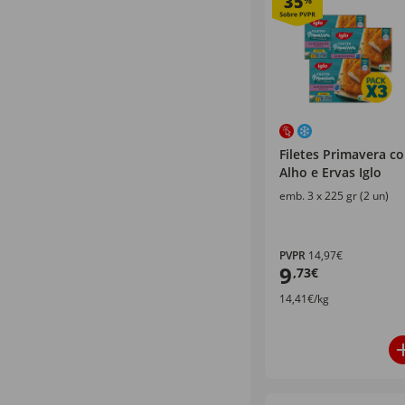
35
%
Filetes Primavera c
Alho e Ervas Iglo
emb. 3 x 225 gr (2 un)
PVPR
14,97€
9
,73€
14,41€/kg