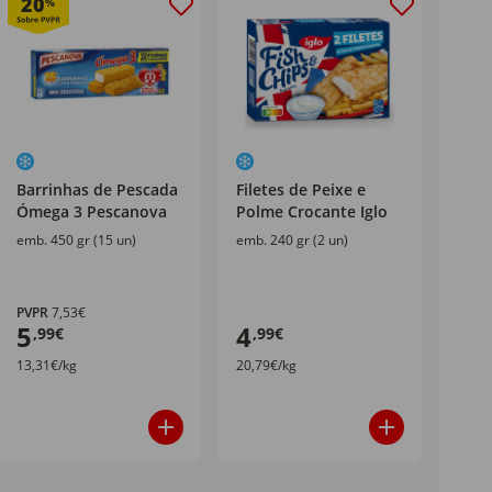
20
%
Barrinhas de Pescada
Filetes de Peixe e
Ómega 3 Pescanova
Polme Crocante Iglo
emb. 450 gr (15 un)
emb. 240 gr (2 un)
PVPR
7,53€
5
4
,99€
,99€
13,31€/kg
20,79€/kg