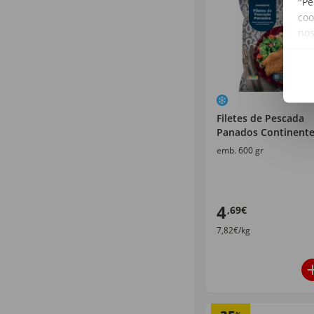
"Pe
coo
no
Filetes de Pescada
Panados Continent
emb. 600 gr
4
,69€
7,82€/kg