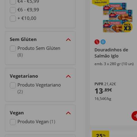
Refine by Preço: €2 - €3,99
€4 - €5,99
Refine by Preço: €4 - €5,99
€6 - €9,99
Refine by Preço: €6 - €9,99
+ €10,00
Refine by Preço: + €10,00
Sem Glúten
Produto Sem Glúten
Douradinhos de
(8)
Salmão Iglo
Refine by Sem Glúten: Produto Sem Glúten
emb. 3 x 280 gr (10 un)
Vegetariano
PVPR
21,42€
Produto Vegetariano
13
,89€
(2)
16,54€/kg
Refine by Vegetariano: Produto Vegetariano
Vegan
Produto Vegan
(1)
Refine by Vegan: Produto Vegan
25
%