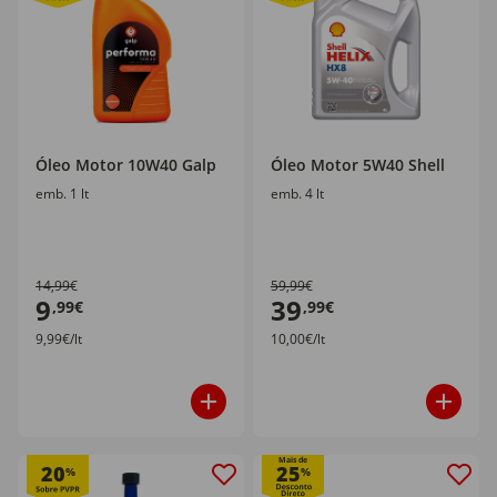
Óleo Motor 10W40 Galp
Óleo Motor 5W40 Shell
emb. 1 lt
emb. 4 lt
14,99€
59,99€
9
39
,99€
,99€
9,99€/lt
10,00€/lt
Mais de
20
25
%
%