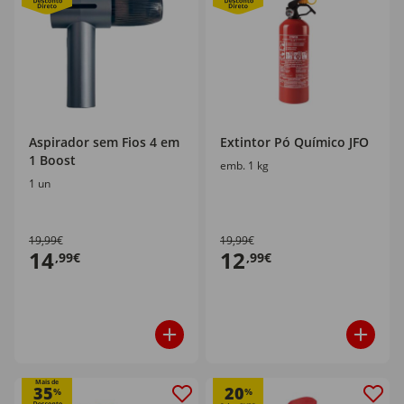
Aspirador sem Fios 4 em
Extintor Pó Químico JFO
1 Boost
emb. 1 kg
1 un
19,99€
19,99€
14
12
,99€
,99€
Mais de
35
20
%
%