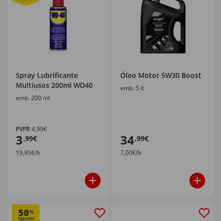
Spray Lubrificante
Óleo Motor 5W30 Boost
Multiusos 200ml WD40
emb. 5 lt
emb. 200 ml
PVPR
4,99€
3
34
,99€
,99€
19,95€/lt
7,00€/lt
50
%