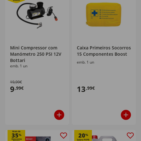
Mini Compressor com
Caixa Primeiros Socorros
Manómetro 250 PSI 12V
15 Componentes Boost
Bottari
emb. 1 un
emb. 1 un
19,99€
9
13
,99€
,99€
Mais de
35
20
%
%