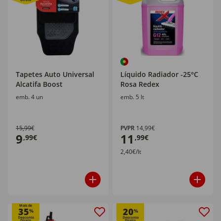
Tapetes Auto Universal
Líquido Radiador -25°C
Alcatifa Boost
Rosa Redex
emb. 4 un
emb. 5 lt
15,99€
PVPR
14,99€
9
11
,99€
,99€
2,40€/lt
Mais de
35
20
%
%