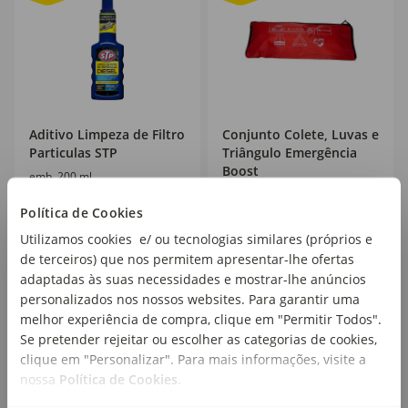
Aditivo Limpeza de Filtro
Conjunto Colete, Luvas e
Particulas STP
Triângulo Emergência
Boost
emb. 200 ml
emb. 3 un
Política de Cookies
PVPR
14,99€
13,99€
Utilizamos cookies e/ ou tecnologias similares (próprios e
11
9
,99€
,99€
de terceiros) que nos permitem apresentar-lhe ofertas
59,95€/lt
adaptadas às suas necessidades e mostrar-lhe anúncios
personalizados nos nossos websites. Para garantir uma
melhor experiência de compra, clique em "Permitir Todos".
Se pretender rejeitar ou escolher as categorias de cookies,
clique em "Personalizar". Para mais informações, visite a
nossa
Política de Cookies
.
20
%