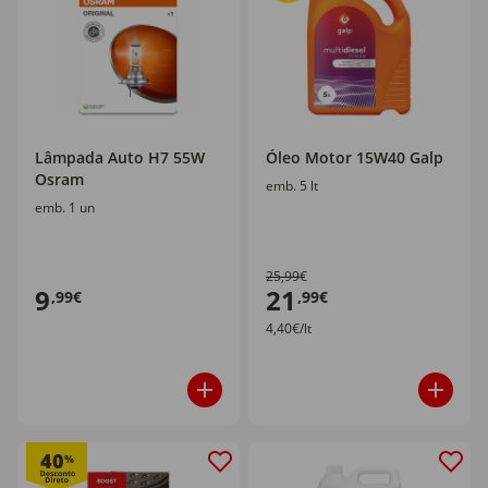
Lâmpada Auto H7 55W
Óleo Motor 15W40 Galp
Osram
emb. 5 lt
emb. 1 un
25,99€
9
21
,99€
,99€
4,40€/lt
40
%