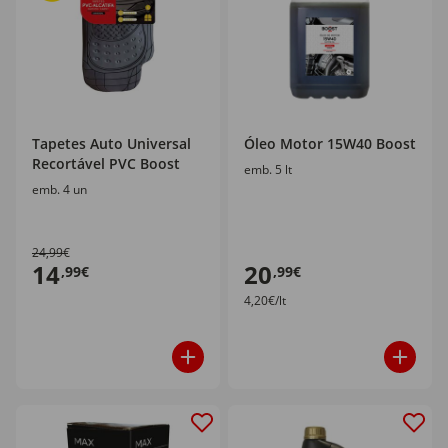
Tapetes Auto Universal
Óleo Motor 15W40 Boost
Recortável PVC Boost
emb. 5 lt
emb. 4 un
24,99€
14
20
,99€
,99€
4,20€/lt