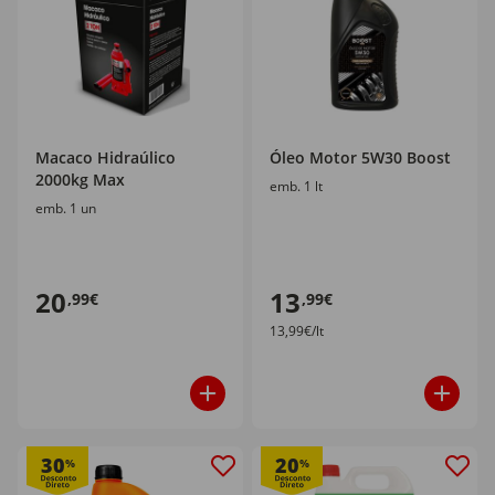
Macaco Hidraúlico
Óleo Motor 5W30 Boost
2000kg Max
emb. 1 lt
emb. 1 un
20
13
,99€
,99€
13,99€/lt
30
20
%
%