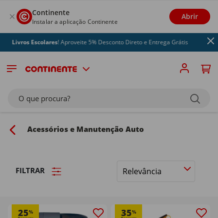
Continente
Abrir
Instalar a aplicação Continente
ros Escolares
! Aproveite 5% Desconto Direto e Entrega Grátis
O que procura?
Acessórios e Manutenção Auto
FILTRAR
Ordenar
por
25
35
%
%