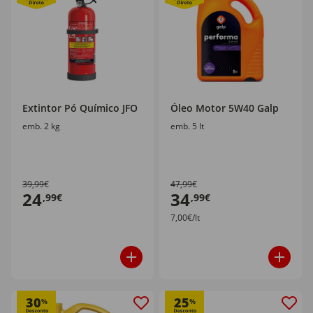
Extintor Pó Químico JFO
Óleo Motor 5W40 Galp
emb. 2 kg
emb. 5 lt
39,99€
47,99€
24
34
,99€
,99€
7,00€/lt
30
25
%
%