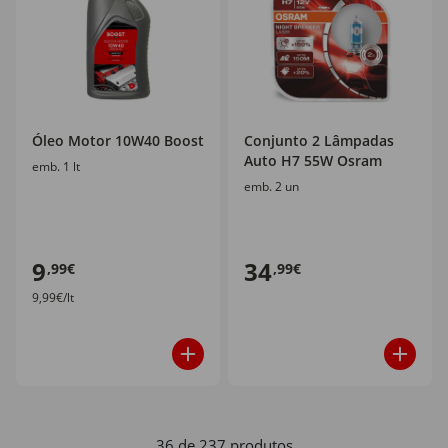
Óleo Motor 10W40 Boost
Conjunto 2 Lâmpadas
Auto H7 55W Osram
emb. 1 lt
emb. 2 un
9
34
,99€
,99€
9,99€/lt
36 de 237 produtos