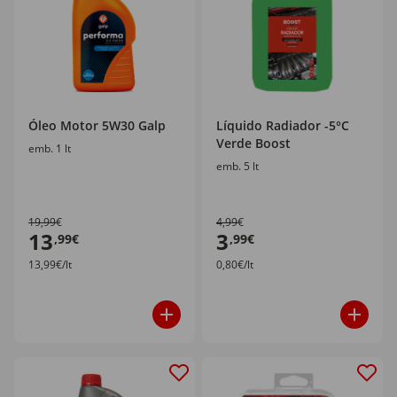
Óleo Motor 5W30 Galp
Líquido Radiador -5°C
Verde Boost
emb. 1 lt
emb. 5 lt
19,99€
4,99€
13
3
,99€
,99€
13,99€/lt
0,80€/lt