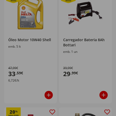
Óleo Motor 10W40 Shell
Carregador Bateria 8Ah
Bottari
emb. 5 lt
emb. 1 un
47,99€
39,99€
33
29
,59€
,99€
6,72€/lt
20
%