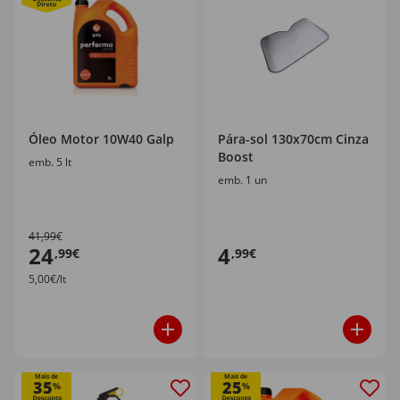
Óleo Motor 10W40 Galp
Pára-sol 130x70cm Cinza
Boost
emb. 5 lt
emb. 1 un
41,99€
24
4
,99€
,99€
5,00€/lt
Mais de
Mais de
35
25
%
%