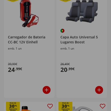
Carregador de Bateria
Capa Auto Universal 5
CC-BC 12V Einhell
Lugares Boost
emb. 1 un
emb. 1 un
39,99€
26,49€
24
20
,99€
,99€
Mais de
Mais de
30
30
%
%