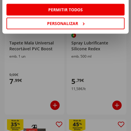
PERMITIR TODOS
PERSONALIZAR
Tapete Mala Universal
Spray Lubrificante
Recortável PVC Boost
Silicone Redex
emb. 1 un
emb. 500 ml
9,99€
7
5
,99€
,79€
11,58€/lt
Mais de
Mais de
35
45
%
%