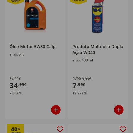
Óleo Motor 5W30 Galp
Produto Multi-uso Dupla
Ação WD40
emb. 5 lt
emb. 400 ml
54,99€
PVPR
9,99€
34
7
,99€
,99€
7,00€/lt
19,97€/lt
40
%