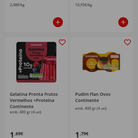
2,48€/kg
10,95€/kg
Gelatina Pronta Frutos
Pudim Flan Ovos
Vermelhos +Proteína
Continente
Continente
emb. 400 gr (4 un)
emb. 400 gr (4 un)
1
1
,69€
,79€