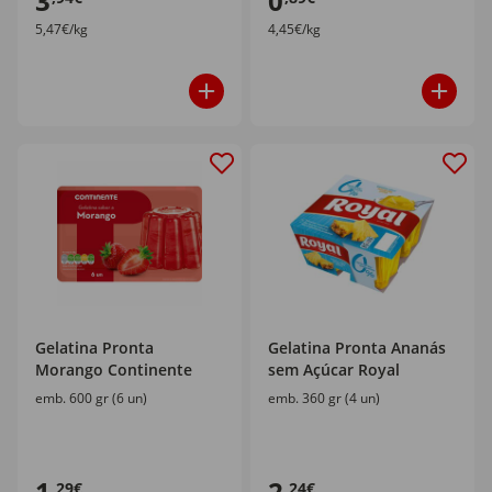
3
0
5,47€/kg
4,45€/kg
Gelatina Pronta
Gelatina Pronta Ananás
Morango Continente
sem Açúcar Royal
emb. 600 gr (6 un)
emb. 360 gr (4 un)
1
2
,29€
,24€