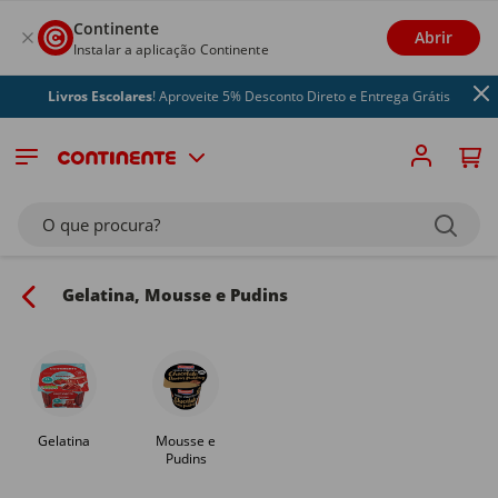
Continente
Abrir
Instalar a aplicação Continente
ivros Escolares
! Aproveite 5% Desconto Direto e Entrega Grátis
O que procura?
Gelatina, Mousse e Pudins
Gelatina
Mousse e
Pudins