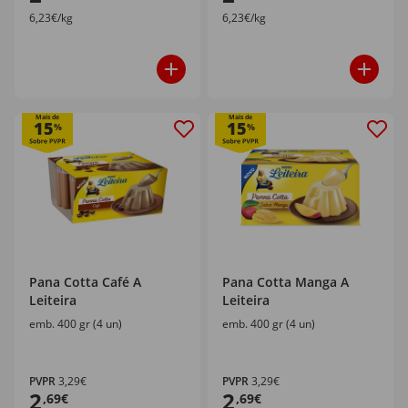
6,23€/kg
6,23€/kg
Mais de
Mais de
15
15
%
%
Pana Cotta Café A
Pana Cotta Manga A
Leiteira
Leiteira
emb. 400 gr (4 un)
emb. 400 gr (4 un)
PVPR
3,29€
PVPR
3,29€
2
2
,69€
,69€