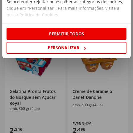
Se pretender rejeitar ou escolher as categorias de cookies,
2,73€/kg
6,72€/kg
clique em "Personalizar". Para mais informações, visite a
nossa
Política de Cookies
.
PERMITIR TODOS
Mais de
25
%
PERSONALIZAR
Gelatina Pronta Frutos
Creme de Caramelo
do Bosque sem Açúcar
Danet Danone
Royal
emb. 500 gr (4 un)
emb. 360 gr (4 un)
PVPR
3,42€
2
2
,24€
,49€