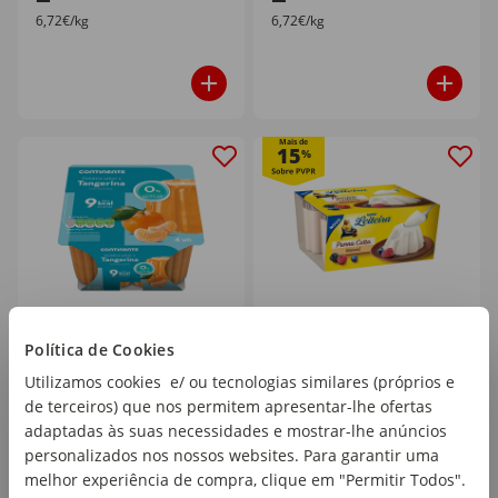
6,72€/kg
6,72€/kg
Mais de
15
%
Gelatina Pronta
Pana Cotta A Leiteira
Política de Cookies
Tangerina sem Açúcar
emb. 400 gr (4 un)
Utilizamos cookies e/ ou tecnologias similares (próprios e
Continente
de terceiros) que nos permitem apresentar-lhe ofertas
emb. 400 gr (4 un)
adaptadas às suas necessidades e mostrar-lhe anúncios
personalizados nos nossos websites. Para garantir uma
PVPR
3,29€
melhor experiência de compra, clique em "Permitir Todos".
1
2
,09€
,69€