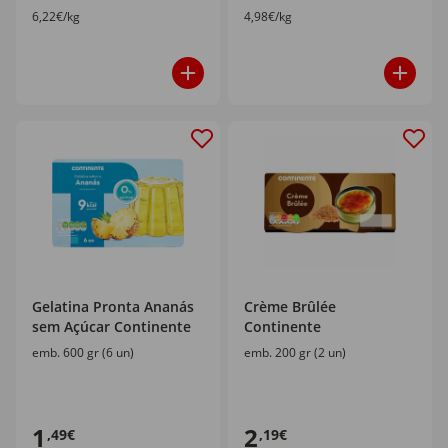
6,22€/kg
4,98€/kg
Gelatina Pronta Ananás
Crème Brûlée
sem Açúcar Continente
Continente
emb. 600 gr (6 un)
emb. 200 gr (2 un)
1
2
,49€
,19€