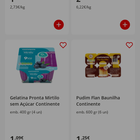
2,73€/kg
6,22€/kg
Gelatina Pronta Mirtilo
Pudim Flan Baunilha
sem Açúcar Continente
Continente
emb. 400 gr (4 un)
emb. 600 gr (6 un)
1
1
,09€
,25€