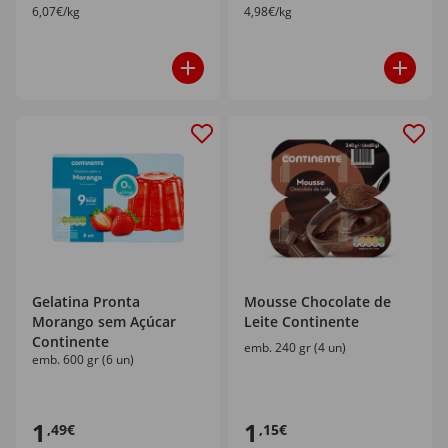
6,07€/kg
4,98€/kg
Gelatina Pronta
Mousse Chocolate de
Morango sem Açúcar
Leite Continente
Continente
emb. 240 gr (4 un)
emb. 600 gr (6 un)
1
1
,49€
,15€