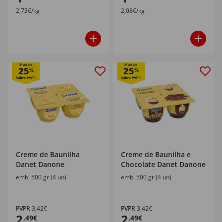
2,73€/kg
2,08€/kg
Mais de
Mais de
25
25
%
%
Creme de Baunilha
Creme de Baunilha e
Danet Danone
Chocolate Danet Danone
emb. 500 gr (4 un)
emb. 500 gr (4 un)
PVPR
3,42€
PVPR
3,42€
2
2
,49€
,49€