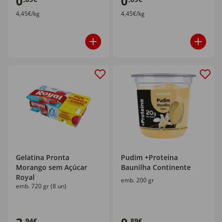
0
0
4,45€/kg
4,45€/kg
Gelatina Pronta
Pudim +Proteína
Morango sem Açúcar
Baunilha Continente
Royal
emb. 200 gr
emb. 720 gr (8 un)
,94€
,89€