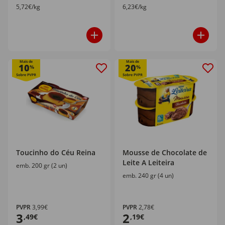
5,72€/kg
6,23€/kg
Mais de
Mais de
10
20
%
%
Toucinho do Céu Reina
Mousse de Chocolate de
Leite A Leiteira
emb. 200 gr (2 un)
emb. 240 gr (4 un)
PVPR
3,99€
PVPR
2,78€
3
2
,49€
,19€