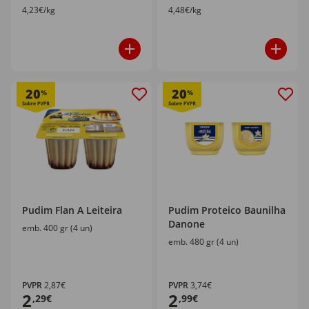
4,23€/kg
4,48€/kg
20
20
%
%
Pudim Flan A Leiteira
Pudim Proteico Baunilha
Danone
emb. 400 gr (4 un)
emb. 480 gr (4 un)
PVPR
2,87€
PVPR
3,74€
2
2
,29€
,99€