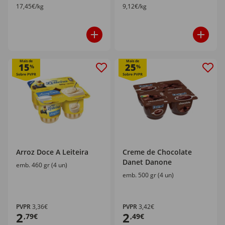
17,45€/kg
9,12€/kg
Mais de
Mais de
15
25
%
%
Arroz Doce A Leiteira
Creme de Chocolate
Danet Danone
emb. 460 gr (4 un)
emb. 500 gr (4 un)
PVPR
3,36€
PVPR
3,42€
2
2
,79€
,49€