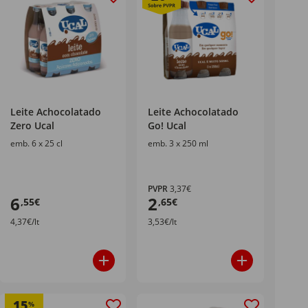
Leite Achocolatado
Leite Achocolatado
Zero Ucal
Go! Ucal
emb. 6 x 25 cl
emb. 3 x 250 ml
PVPR
3,37€
6
2
,55€
,65€
4,37€/lt
3,53€/lt
15
%