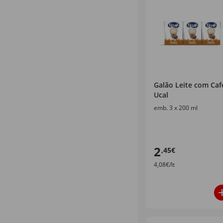
Galão Leite com Caf
Ucal
emb. 3 x 200 ml
2
,45€
4,08€/lt