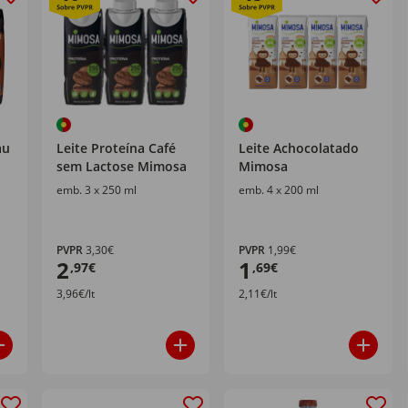
au
Leite Proteína Café
Leite Achocolatado
sem Lactose Mimosa
Mimosa
emb. 3 x 250 ml
emb. 4 x 200 ml
PVPR
3,30€
PVPR
1,99€
2
1
,97€
,69€
3,96€/lt
2,11€/lt