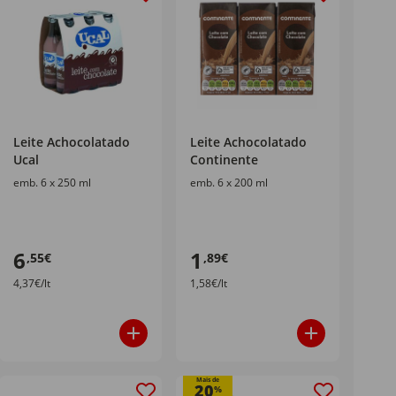
Leite Achocolatado
Leite Achocolatado
Ucal
Continente
emb. 6 x 250 ml
emb. 6 x 200 ml
6
1
,55€
,89€
4,37€/lt
1,58€/lt
Mais de
20
%