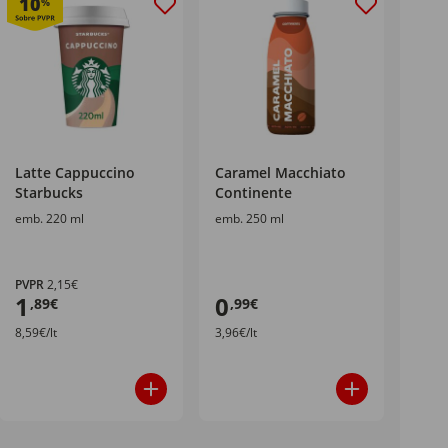
10
%
Latte Cappuccino
Caramel Macchiato
Starbucks
Continente
emb. 220 ml
emb. 250 ml
PVPR
2,15€
1
0
,89€
,99€
8,59€/lt
3,96€/lt