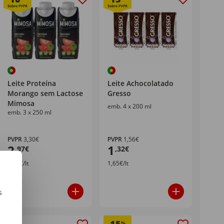
Leite Proteína
Leite Achocolatado
Morango sem Lactose
Gresso
Mimosa
emb. 4 x 200 ml
emb. 3 x 250 ml
PVPR
3,30€
PVPR
1,56€
2
1
,97€
,32€
3,96€/lt
1,65€/lt
s
m
%