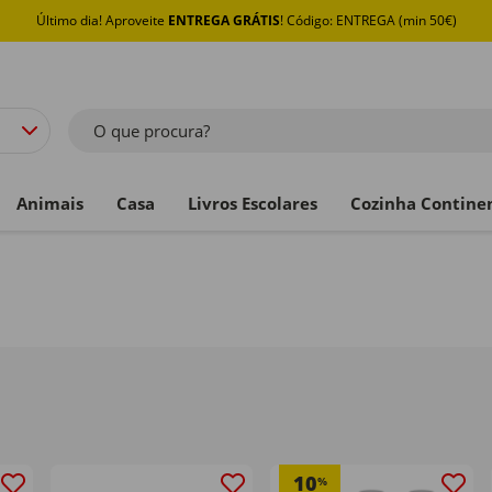
Último dia! Aproveite
ENTREGA GRÁTIS
! Código: ENTREGA (min 50€)
O que procura?
Animais
Casa
Livros Escolares
Cozinha Contine
10
%