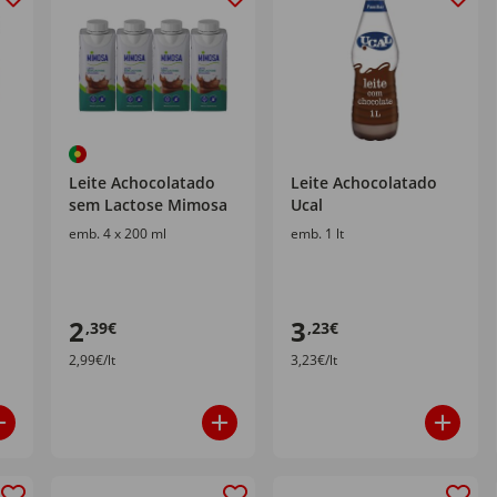
Leite Achocolatado
Leite Achocolatado
sem Lactose Mimosa
Ucal
emb. 4 x 200 ml
emb. 1 lt
2
3
,39€
,23€
2,99€/lt
3,23€/lt