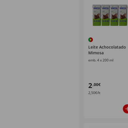
Leite Achocolatado
Mimosa
emb. 4 x 200 ml
2
,00€
2,50€/lt