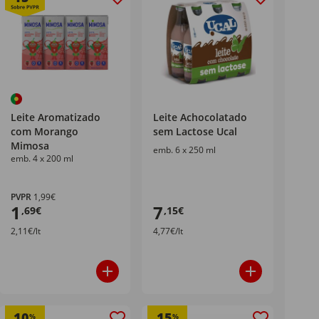
Leite Aromatizado
Leite Achocolatado
com Morango
sem Lactose Ucal
Mimosa
emb. 6 x 250 ml
emb. 4 x 200 ml
PVPR
1,99€
1
7
,69€
,15€
2,11€/lt
4,77€/lt
10
15
%
%