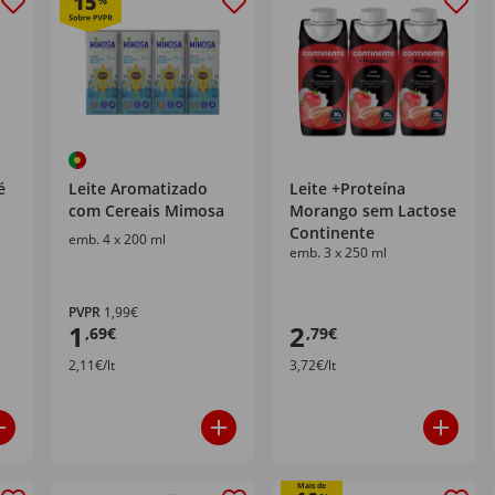
15
%
é
Leite Aromatizado
Leite +Proteína
com Cereais Mimosa
Morango sem Lactose
Continente
emb. 4 x 200 ml
emb. 3 x 250 ml
PVPR
1,99€
1
2
,69€
,79€
2,11€/lt
3,72€/lt
Mais de