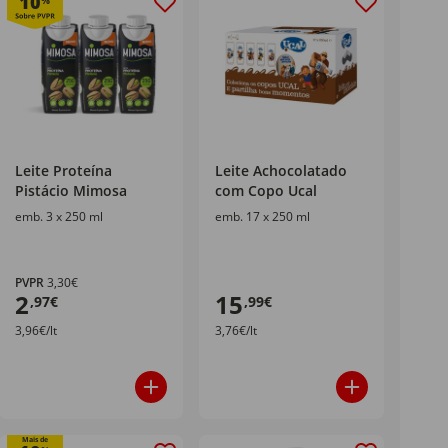
10
%
Leite Proteína
Leite Achocolatado
Pistácio Mimosa
com Copo Ucal
emb. 3 x 250 ml
emb. 17 x 250 ml
PVPR
3,30€
2
15
,97€
,99€
3,96€/lt
3,76€/lt
Mais de