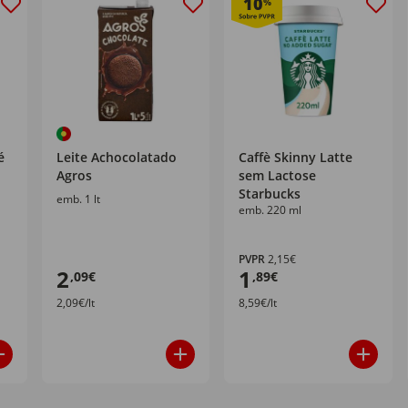
10
%
é
Leite Achocolatado
Caffè Skinny Latte
Agros
sem Lactose
Starbucks
emb. 1 lt
emb. 220 ml
PVPR
2,15€
2
1
,09€
,89€
2,09€/lt
8,59€/lt