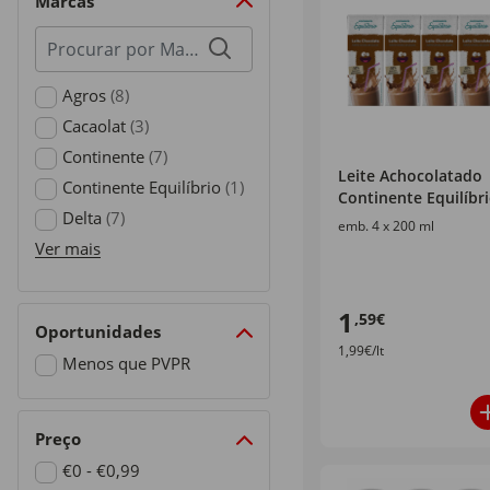
Marcas
Procurar
por
marcas
Agros
(8)
Refine by Marcas: Agros
Cacaolat
(3)
Refine by Marcas: Cacaolat
Continente
(7)
Leite Achocolatado
Refine by Marcas: Continente
Continente Equilíbrio
(1)
Continente Equilíbr
Refine by Marcas: Continente Equilíbrio
Delta
(7)
emb. 4 x 200 ml
Refine by Marcas: Delta
Ver mais
1
,59€
Oportunidades
1,99€/lt
Menos que PVPR
Refine by Oportunidades: Menos que PVPR
Preço
€0 - €0,99