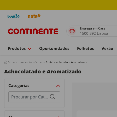
Entrega em Casa
1500-392 Lisboa
Produtos
Oportunidades
Folhetos
Verão
Laticínios e Ovos
Leite
Achocolatado e Aromatizado
Achocolatado e Aromatizado
Categorias
Procurar
por
categorias