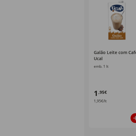
Galão Leite com Caf
Ucal
emb. 1 lt
1
,95€
1,95€/lt