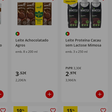
Leite Achocolatado
Leite Proteína Cacau
io
Agros
sem Lactose Mimosa
emb. 8 x 200 ml
emb. 3 x 250 ml
PVPR
3,30€
3
2
,52€
,97€
2,20€/lt
3,96€/lt
10
15
%
%