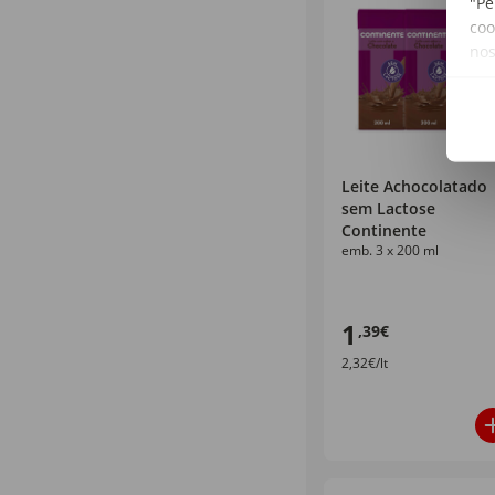
"Pe
coo
no
Leite Achocolatado
sem Lactose
Continente
emb. 3 x 200 ml
1
,39€
2,32€/lt