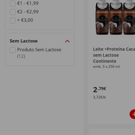
Refine by Preço: €0 - €0,99
€1 - €1,99
Refine by Preço: €1 - €1,99
€2 - €2,99
Refine by Preço: €2 - €2,99
+ €3,00
Refine by Preço: + €3,00
Sem Lactose
Leite +Proteína Cac
Produto Sem Lactose
sem Lactose
(12)
Continente
Refine by Sem Lactose: Produto Sem Lactose
emb. 3 x 250 ml
2
,79€
3,72€/lt