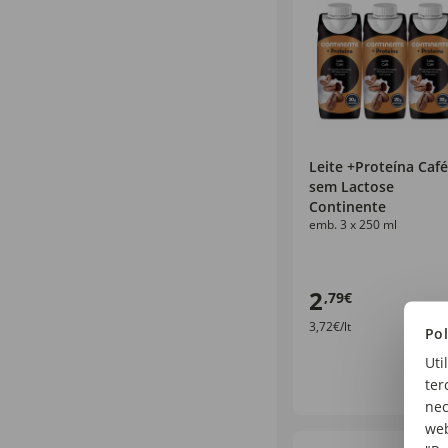
Leite +Proteína Café
sem Lactose
Continente
emb. 3 x 250 ml
2
,79€
3,72€/lt
Pol
Uti
ter
nec
web