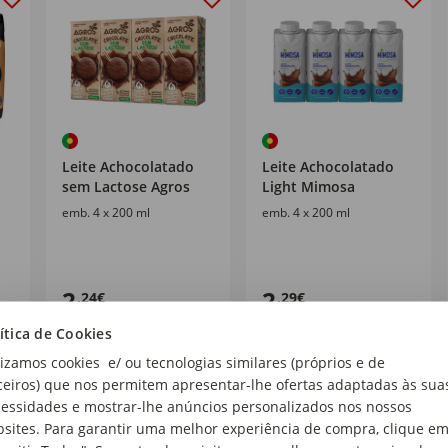
Leite Achocolatado
Leite Achocolatado
sem Lactose Agros
Light Mimosa
emb. 4 x 200 ml
emb. 4 x 200 ml
2
2
,24€
,29€
2,80€/lt
2,86€/lt
ítica de Cookies
lizamos cookies e/ ou tecnologias similares (próprios e de
ceiros) que nos permitem apresentar-lhe ofertas adaptadas às sua
essidades e mostrar-lhe anúncios personalizados nos nossos
sites. Para garantir uma melhor experiência de compra, clique e
%