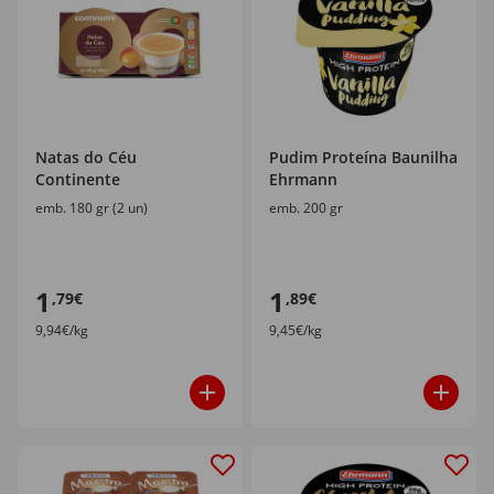
Natas do Céu
Pudim Proteína Baunilha
Continente
Ehrmann
emb. 180 gr (2 un)
emb. 200 gr
1
1
,79€
,89€
9,94€/kg
9,45€/kg