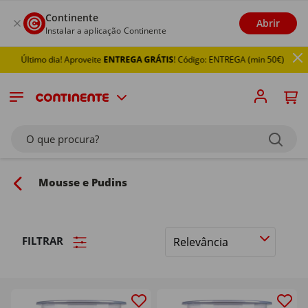
Continente
Abrir
Instalar a aplicação Continente
imo dia! Aproveite
ENTREGA GRÁTIS
! Código: ENTREGA (min 50€)
O que procura?
Mousse e Pudins
FILTRAR
Ordenar
por