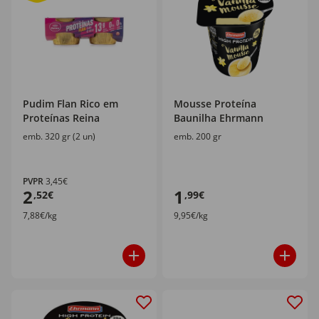
Pudim Flan Rico em
Mousse Proteína
Proteínas Reina
Baunilha Ehrmann
emb. 320 gr (2 un)
emb. 200 gr
PVPR
3,45€
2
1
,52€
,99€
7,88€/kg
9,95€/kg