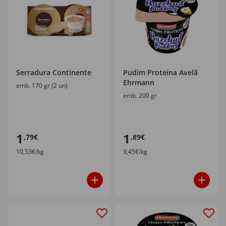
Serradura Continente
Pudim Proteína Avelã
Ehrmann
emb. 170 gr (2 un)
emb. 200 gr
1
1
,79€
,89€
10,53€/kg
9,45€/kg