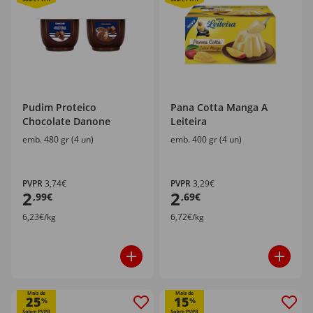
Pudim Proteico
Pana Cotta Manga A
Chocolate Danone
Leiteira
emb. 480 gr (4 un)
emb. 400 gr (4 un)
PVPR
3,74€
PVPR
3,29€
2
2
,99€
,69€
6,23€/kg
6,72€/kg
Mais de
Mais de
25
15
%
%