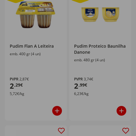
Pudim Flan A Leiteira
Pudim Proteico Baunilha
Danone
emb. 400 gr (4 un)
emb. 480 gr (4 un)
PVPR
2,87€
PVPR
3,74€
2
2
,29€
,99€
5,72€/kg
6,23€/kg