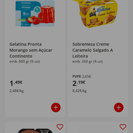
Gelatina Pronta
Sobremesa Creme
Morango sem Açúcar
Caramelo Salgado A
Continente
Leiteira
emb. 600 gr (6 un)
emb. 260 gr (4 un)
PVPR
2,65€
1
2
,49€
,19€
2,48€/kg
8,42€/kg