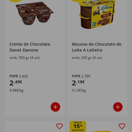
Creme de Chocolate
Mousse de Chocolate de
Danet Danone
Leite A Leiteira
emb. 500 gr (4 un)
emb. 240 gr (4 un)
PVPR
3,42€
PVPR
2,78€
2
2
,49€
,19€
4,98€/kg
9,12€/kg
Mais de
15
%