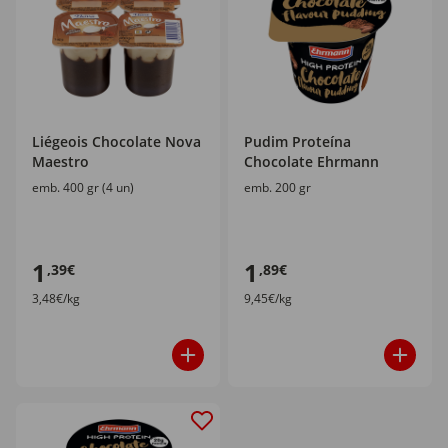
Liégeois Chocolate Nova
Pudim Proteína
Maestro
Chocolate Ehrmann
emb. 400 gr (4 un)
emb. 200 gr
1
1
,39€
,89€
3,48€/kg
9,45€/kg