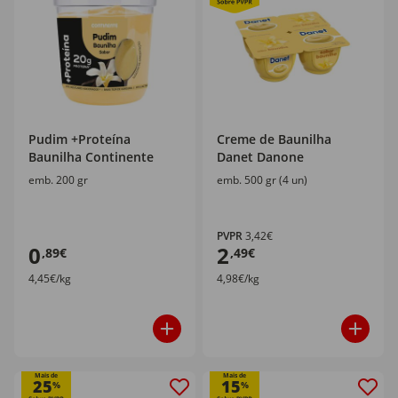
Pudim +Proteína
Creme de Baunilha
Baunilha Continente
Danet Danone
emb. 200 gr
emb. 500 gr (4 un)
PVPR
3,42€
0
2
,89€
,49€
4,45€/kg
4,98€/kg
Mais de
Mais de
25
15
%
%