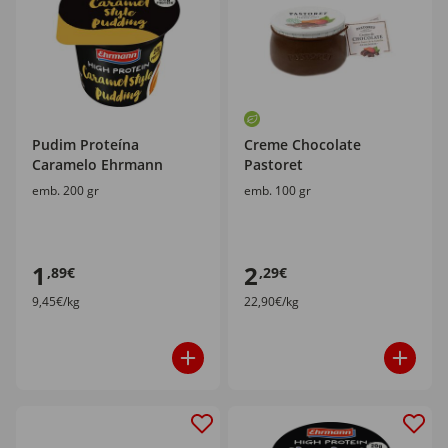
Pudim Proteína
Creme Chocolate
Caramelo Ehrmann
Pastoret
emb. 200 gr
emb. 100 gr
1
2
,89€
,29€
9,45€/kg
22,90€/kg