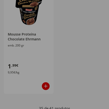
Mousse Proteína
Chocolate Ehrmann
emb. 200 gr
1
,99€
9,95€/kg
35 de 41 produtos