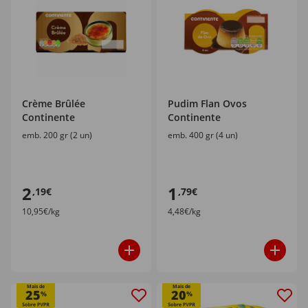
Crème Brûlée
Pudim Flan Ovos
Continente
Continente
emb. 200 gr (2 un)
emb. 400 gr (4 un)
2
1
,19€
,79€
10,95€/kg
4,48€/kg
Mais de
Mais de
25
20
%
%