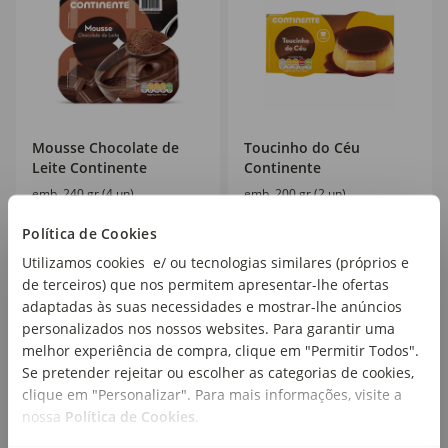
Mousse Chocolate de
Toucinho do Céu
Leite Continente
Continente
emb. 240 gr (4 un)
emb. 200 gr (2 un)
Política de Cookies
Utilizamos cookies e/ ou tecnologias similares (próprios e
1
1
,15€
,39€
de terceiros) que nos permitem apresentar-lhe ofertas
4,79€/kg
6,95€/kg
adaptadas às suas necessidades e mostrar-lhe anúncios
personalizados nos nossos websites. Para garantir uma
melhor experiência de compra, clique em "Permitir Todos".
Se pretender rejeitar ou escolher as categorias de cookies,
clique em "Personalizar". Para mais informações, visite a
nossa
Política de Cookies
.
Mais de
Mais de
20
15
%
%