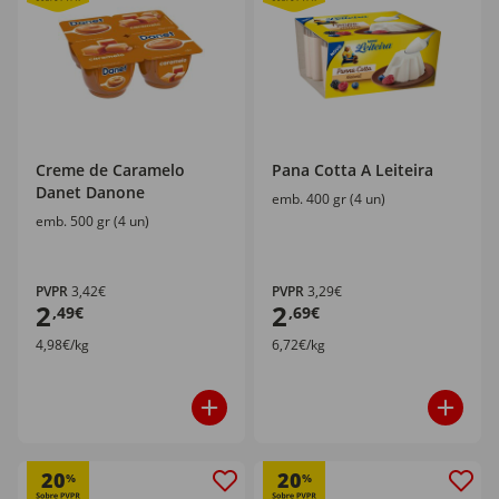
Creme de Caramelo
Pana Cotta A Leiteira
Danet Danone
emb. 400 gr (4 un)
emb. 500 gr (4 un)
PVPR
3,42€
PVPR
3,29€
2
2
,49€
,69€
4,98€/kg
6,72€/kg
20
20
%
%