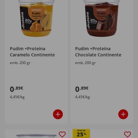
Pudim +Proteína
Pudim +Proteína
Caramelo Continente
Chocolate Continente
emb. 200 gr
emb. 200 gr
0
0
,89€
,89€
4,45€/kg
4,45€/kg
Mais de
25
%