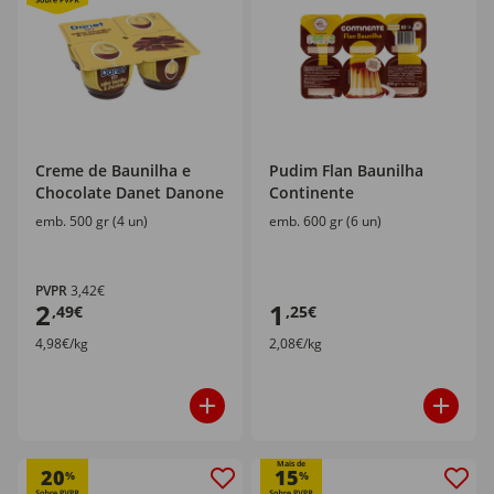
Creme de Baunilha e
Pudim Flan Baunilha
Chocolate Danet Danone
Continente
emb. 500 gr (4 un)
emb. 600 gr (6 un)
PVPR
3,42€
2
1
,49€
,25€
4,98€/kg
2,08€/kg
Mais de
20
15
%
%