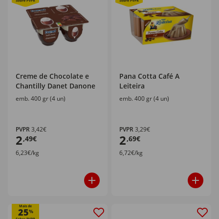
Creme de Chocolate e
Pana Cotta Café A
Chantilly Danet Danone
Leiteira
emb. 400 gr (4 un)
emb. 400 gr (4 un)
PVPR
3,42€
PVPR
3,29€
2
2
,49€
,69€
6,23€/kg
6,72€/kg
Mais de
25
%