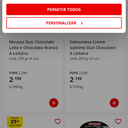
PERMITIR TODOS
PERSONALIZAR
Mousse Duo Chocolate
Sobremesa Creme
Leite e Chocolate Branco
Sublime Duo Chocolate
A Leiteira
A Leiteira
emb. 236 gr (4 un)
emb. 260 gr (4 un)
PVPR
2,78€
PVPR
2,65€
2
2
,19€
,19€
9,28€/kg
8,55€/kg
Mais de
25
%