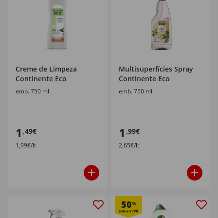
Creme de Limpeza
Multisuperfícies Spray
Continente Eco
Continente Eco
emb. 750 ml
emb. 750 ml
1
1
,49€
,99€
1,99€/lt
2,65€/lt
50
%