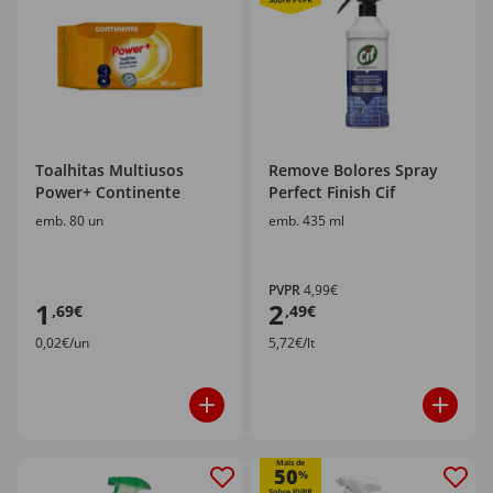
Toalhitas Multiusos
Remove Bolores Spray
Power+ Continente
Perfect Finish Cif
emb. 80 un
emb. 435 ml
PVPR
4,99€
1
2
,69€
,49€
0,02€/un
5,72€/lt
Mais de
50
%