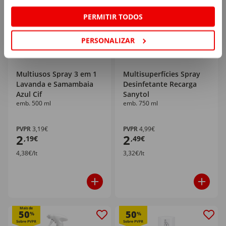
PERMITIR TODOS
PERSONALIZAR
Multiusos Spray 3 em 1
Multisuperfícies Spray
Lavanda e Samambaia
Desinfetante Recarga
Azul Cif
Sanytol
emb. 500 ml
emb. 750 ml
PVPR
3,19€
PVPR
4,99€
2
2
,19€
,49€
4,38€/lt
3,32€/lt
Mais de
50
50
%
%