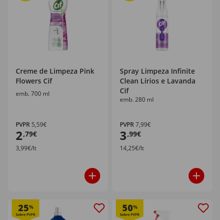
Creme de Limpeza Pink
Spray Limpeza Infinite
Flowers Cif
Clean Lírios e Lavanda
Cif
emb. 700 ml
emb. 280 ml
PVPR
5,59€
PVPR
7,99€
2
3
,79€
,99€
3,99€/lt
14,25€/lt
25
50
%
%