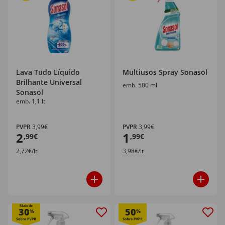
Lava Tudo Líquido
Multiusos Spray Sonasol
Brilhante Universal
emb. 500 ml
Sonasol
emb. 1,1 lt
PVPR
3,99€
PVPR
3,99€
2
1
,99€
,99€
2,72€/lt
3,98€/lt
Mais de
30
50
%
%