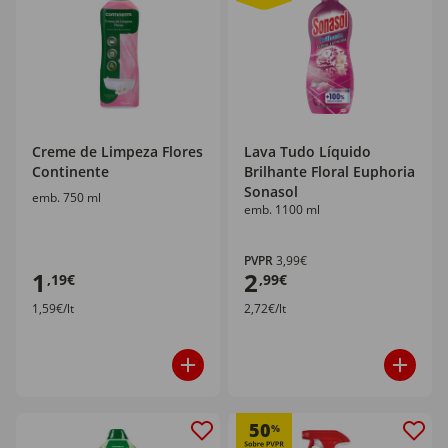
Creme de Limpeza Flores
Lava Tudo Líquido
Continente
Brilhante Floral Euphoria
Sonasol
emb. 750 ml
emb. 1100 ml
PVPR
3,99€
1
2
,19€
,99€
1,59€/lt
2,72€/lt
50
%