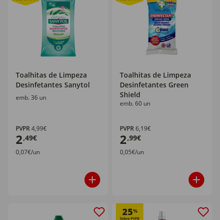
Toalhitas de Limpeza
Toalhitas de Limpeza
Desinfetantes Sanytol
Desinfetantes Green
Shield
emb. 36 un
emb. 60 un
PVPR
4,99€
PVPR
6,19€
2
2
,49€
,99€
0,07€/un
0,05€/un
25
%