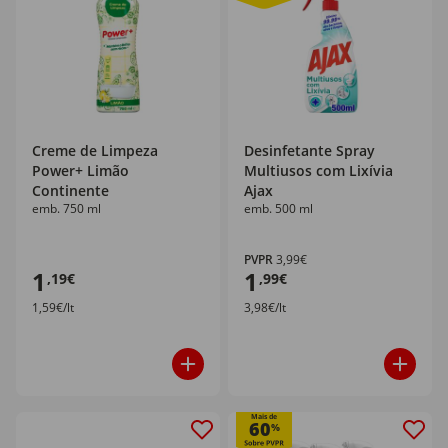
Creme de Limpeza
Desinfetante Spray
Power+ Limão
Multiusos com Lixívia
Continente
Ajax
emb. 750 ml
emb. 500 ml
PVPR
3,99€
1
1
,19€
,99€
1,59€/lt
3,98€/lt
Mais de
60
%