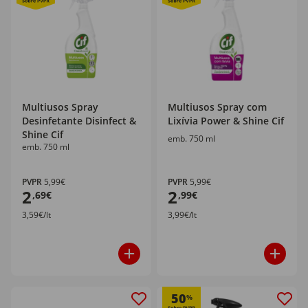
Multiusos Spray
Multiusos Spray com
Desinfetante Disinfect &
Lixívia Power & Shine Cif
Shine Cif
emb. 750 ml
emb. 750 ml
PVPR
5,99€
PVPR
5,99€
2
2
,69€
,99€
3,59€/lt
3,99€/lt
50
%