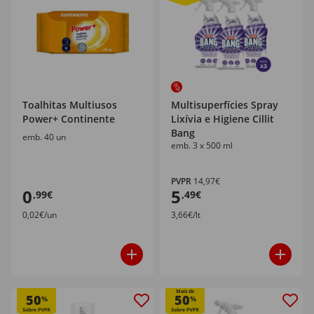
Toalhitas Multiusos
Multisuperfícies Spray
Power+ Continente
Lixívia e Higiene Cillit
Bang
emb. 40 un
emb. 3 x 500 ml
PVPR
14,97€
0
5
,99€
,49€
0,02€/un
3,66€/lt
Mais de
50
50
%
%