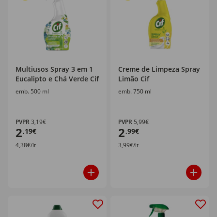
Multiusos Spray 3 em 1
Creme de Limpeza Spray
Eucalipto e Chá Verde Cif
Limão Cif
emb. 500 ml
emb. 750 ml
PVPR
3,19€
PVPR
5,99€
2
2
,19€
,99€
4,38€/lt
3,99€/lt