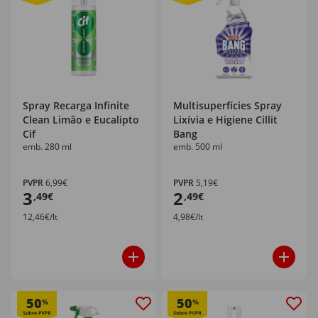
Spray Recarga Infinite
Multisuperfícies Spray
Clean Limão e Eucalipto
Lixívia e Higiene Cillit
Cif
Bang
emb. 280 ml
emb. 500 ml
PVPR
6,99€
PVPR
5,19€
3
2
,49€
,49€
12,46€/lt
4,98€/lt
50
50
%
%