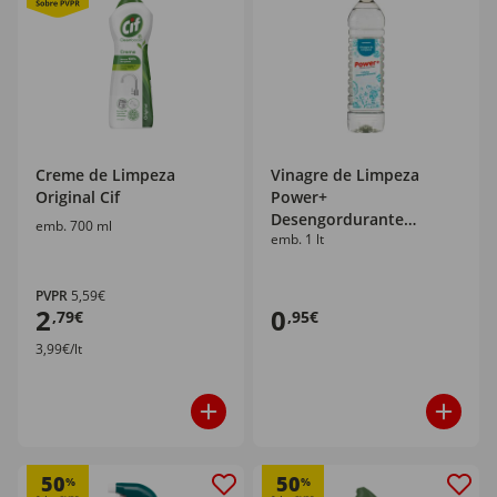
Creme de Limpeza
Vinagre de Limpeza
Original Cif
Power+
Desengordurante
emb. 700 ml
emb. 1 lt
Continente
PVPR
5,59€
2
0
,79€
,95€
3,99€/lt
50
50
%
%