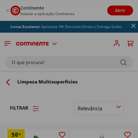
Continente
Abrir
Instalar a aplicação Continente
ros Escolares
! Aproveite 5% Desconto Direto e Entrega Grátis
O que procura?
Limpeza Multisuperfícies
FILTRAR
Ordenar
por
50
%