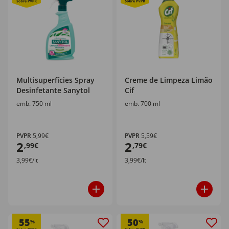
Multisuperfícies Spray
Creme de Limpeza Limão
Desinfetante Sanytol
Cif
emb. 750 ml
emb. 700 ml
PVPR
5,99€
PVPR
5,59€
2
2
,99€
,79€
3,99€/lt
3,99€/lt
55
50
%
%