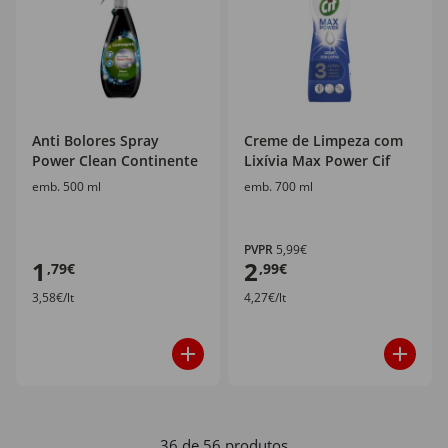
Anti Bolores Spray
Creme de Limpeza com
Power Clean Continente
Lixívia Max Power Cif
emb. 500 ml
emb. 700 ml
PVPR
5,99€
1
2
,79€
,99€
3,58€/lt
4,27€/lt
36 de 56 produtos