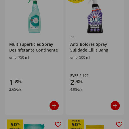
Multisuperfícies Spray
Anti-Bolores Spray
Desinfetante Continente
Sujidade Cillit Bang
emb. 750 ml
emb. 500 ml
PVPR
5,19€
1
2
,99€
,49€
2,65€/lt
4,98€/lt
Mais de
50
50
%
%