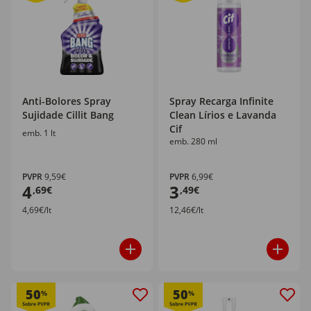
Anti-Bolores Spray
Spray Recarga Infinite
Sujidade Cillit Bang
Clean Lírios e Lavanda
Cif
emb. 1 lt
emb. 280 ml
PVPR
9,59€
PVPR
6,99€
4
3
,69€
,49€
4,69€/lt
12,46€/lt
50
50
%
%