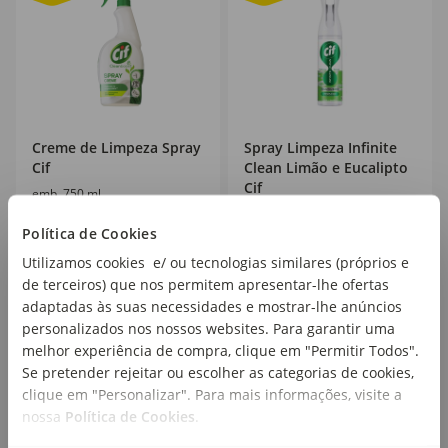
Creme de Limpeza Spray
Spray Limpeza Infinite
Cif
Clean Limão e Eucalipto
Cif
emb. 750 ml
emb. 280 ml
Política de Cookies
PVPR
5,99€
PVPR
7,99€
Utilizamos cookies e/ ou tecnologias similares (próprios e
2
3
,99€
,99€
de terceiros) que nos permitem apresentar-lhe ofertas
3,99€/lt
14,25€/lt
adaptadas às suas necessidades e mostrar-lhe anúncios
personalizados nos nossos websites. Para garantir uma
melhor experiência de compra, clique em "Permitir Todos".
Se pretender rejeitar ou escolher as categorias de cookies,
clique em "Personalizar". Para mais informações, visite a
nossa
Política de Cookies
.
Mais de
30
50
%
%