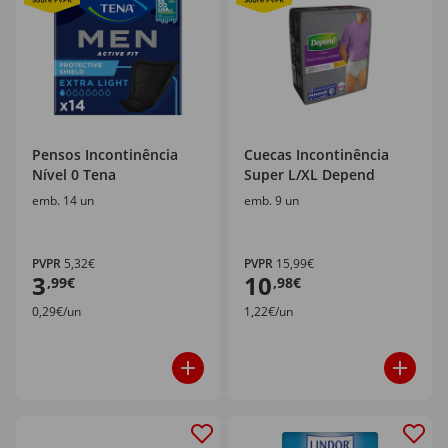
Pensos Incontinência
Cuecas Incontinência
Nível 0 Tena
Super L/XL Depend
emb. 14 un
emb. 9 un
PVPR
5,32€
PVPR
15,99€
3
10
,99€
,98€
0,29€/un
1,22€/un