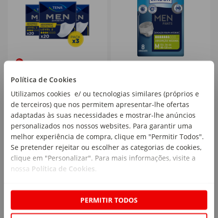
Pensos Incontinência
Cuecas Incontinência M
Política de Cookies
Nível 2 Tena
Lindor
Utilizamos cookies e/ ou tecnologias similares (próprios e
emb. 3 x 20 un
emb. 8 un
de terceiros) que nos permitem apresentar-lhe ofertas
adaptadas às suas necessidades e mostrar-lhe anúncios
personalizados nos nossos websites. Para garantir uma
35
11
melhor experiência de compra, clique em "Permitir Todos".
,97€
,85€
Se pretender rejeitar ou escolher as categorias de cookies,
0,60€/un
1,48€/un
clique em "Personalizar". Para mais informações, visite a
nossa
Política de Cookies
.
PERMITIR TODOS