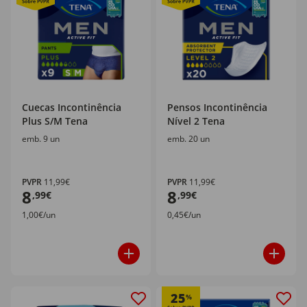
Cuecas Incontinência
Pensos Incontinência
Plus S/M Tena
Nível 2 Tena
emb. 9 un
emb. 20 un
PVPR
11,99€
PVPR
11,99€
8
8
,99€
,99€
1,00€/un
0,45€/un
25
%