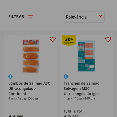
FILTRAR
Ordenar
por
30
%
Lombos de Salmão ASC
Tranches de Salmão
Ultracongelado
Selvagem MSC
Continente
Ultracongelado Iglo
4 un x 125 gr (500 gr)
4 un x 110 gr (440 gr)
PVPR
18,59€
,89€
,99€