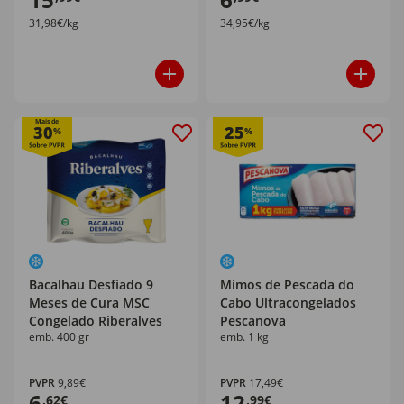
31,98€/kg
34,95€/kg
Mais de
30
25
%
%
Bacalhau Desfiado 9
Mimos de Pescada do
Meses de Cura MSC
Cabo Ultracongelados
Congelado Riberalves
Pescanova
emb. 400 gr
emb. 1 kg
PVPR
9,89€
PVPR
17,49€
6
12
,62€
,99€