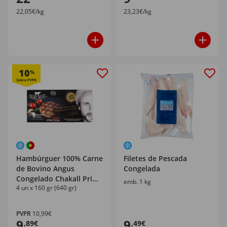
22,05€/kg
23,23€/kg
10
%
Hambúrguer 100% Carne
Filetes de Pescada
de Bovino Angus
Congelada
Congelado Chakall Prime
emb. 1 kg
4 un x 160 gr (640 gr)
Meat
PVPR
10,99€
9
9
,89€
,49€