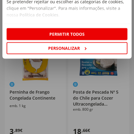
Se pretender rejeitar ou escolher as categorias de cookies,
34,95€/kg
10,98€/kg
clique em "Personalizar". Para mais informações, visite a
nossa
Política de Cookies
.
PERMITIR TODOS
PERSONALIZAR
Perninha de Frango
Posta de Pescada Nº 5
Congelada Continente
do Chile para Cozer
Ultracongelada
emb. 1 kg
emb. 800 gr
Pescanova
3
18
,89€
,66€