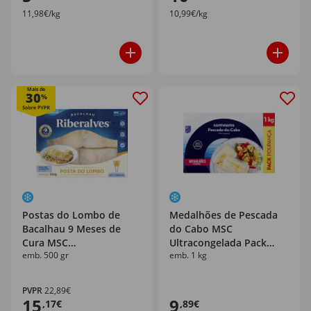
11,98€/kg
10,99€/kg
Mais de
30
%
Postas do Lombo de
Medalhões de Pescada
Bacalhau 9 Meses de
do Cabo MSC
Cura MSC
Ultracongelada Pack
emb. 500 gr
emb. 1 kg
Ultracongelado
Poupança Continente
Riberalves
PVPR
22,89€
15
9
,17€
,89€