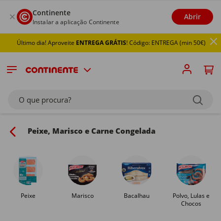
Continente
Abrir
Instalar a aplicação Continente
mo dia! Aproveite
ENTREGA GRÁTIS
! Código: ENTREGA (min 50€)
O que procura?
Peixe, Marisco e Carne Congelada
Peixe
Marisco
Bacalhau
Polvo, Lulas e
Chocos