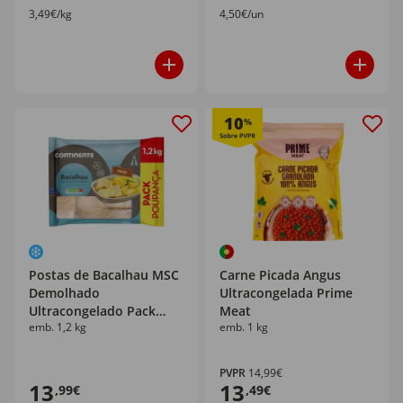
3,49€/kg
4,50€/un
10
%
Postas de Bacalhau MSC
Carne Picada Angus
Demolhado
Ultracongelada Prime
Ultracongelado Pack
Meat
emb. 1,2 kg
emb. 1 kg
Poupança Continente
PVPR
14,99€
13
13
,99€
,49€