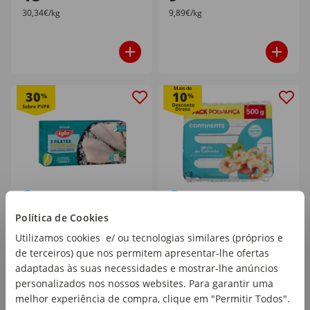
30,34€/kg
9,89€/kg
Mais de
30
10
%
%
Filetes de Dourada ASC
Miolo de Camarão
Política de Cookies
Ultracongelada Iglo
Selvagem 80/100
Utilizamos cookies e/ ou tecnologias similares (próprios e
Congelado Pack
2 un x 100 gr (200 gr)
de terceiros) que nos permitem apresentar-lhe ofertas
emb. 500 gr
Poupança Continente
adaptadas às suas necessidades e mostrar-lhe anúncios
personalizados nos nossos websites. Para garantir uma
PVPR
9,99€
6,19€
melhor experiência de compra, clique em "Permitir Todos".
6
5
,99€
,49€