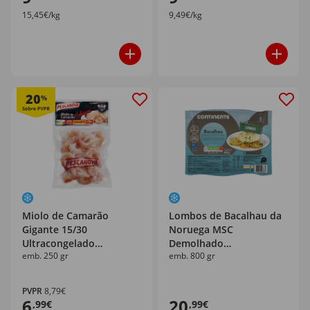
15,45€/kg
9,49€/kg
20
%
Miolo de Camarão
Lombos de Bacalhau da
Gigante 15/30
Noruega MSC
Ultracongelado
Demolhado
emb. 250 gr
emb. 800 gr
Pescanova
Ultracongelado
Continente
PVPR
8,79€
6
20
,99€
,99€