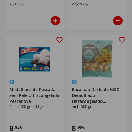
7,21€/kg
22,22€/kg
Medalhões de Pescada
Bacalhau Desfiado MSC
sem Pele Ultracongelada
Demolhado
Pescanova
Ultracongelado
4 un x 100 gr (400 gr)
emb. 500 gr
Continente
8
8
,82€
,99€