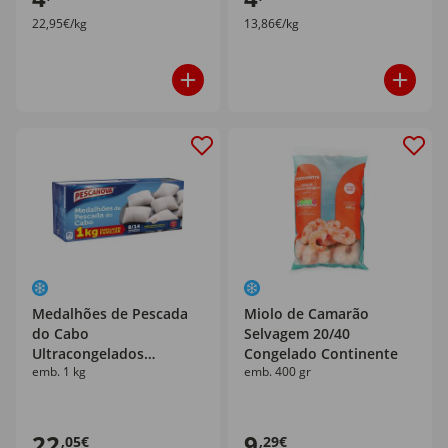
22,95€/kg
13,86€/kg
Medalhões de Pescada
Miolo de Camarão
do Cabo
Selvagem 20/40
Ultracongelados
Congelado Continente
emb. 1 kg
emb. 400 gr
Pescanova
22
9
,05€
,29€