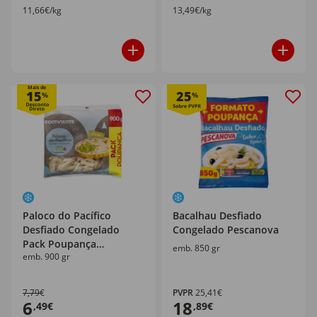
11,66€/kg
13,49€/kg
Mais de
15
25
%
%
Paloco do Pacífico
Bacalhau Desfiado
Desfiado Congelado
Congelado Pescanova
Pack Poupança
emb. 850 gr
emb. 900 gr
Continente
7,79€
PVPR
25,41€
6
18
,49€
,89€