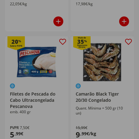
22,05€/kg
17,98€/kg
Mais de
20
35
%
%
Filetes de Pescada do
Camarão Black Tiger
Cabo Ultracongelada
20/30 Congelado
Pescanova
Quant. Mínima = 500 gr (10
emb. 400 gr
un)
PVPR
7,50€
15,99€
5
9
,99€
,99€/kg