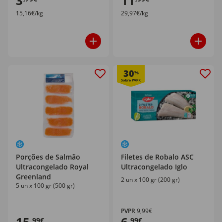
3
11
15,16€/kg
29,97€/kg
30
%
Porções de Salmão
Filetes de Robalo ASC
Ultracongelado Royal
Ultracongelado Iglo
Greenland
2 un x 100 gr (200 gr)
5 un x 100 gr (500 gr)
PVPR
9,99€
15
6
,99€
,99€