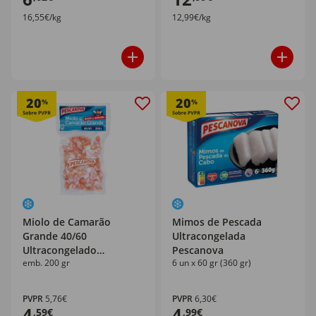
16,55€/kg
12,99€/kg
20
20
%
%
Miolo de Camarão
Mimos de Pescada
Grande 40/60
Ultracongelada
Ultracongelado
Pescanova
emb. 200 gr
6 un x 60 gr (360 gr)
Pescanova
PVPR
5,76€
PVPR
6,30€
4
4
,59€
,99€