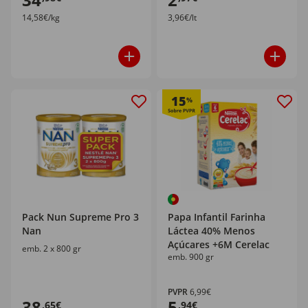
14,58€/kg
3,96€/lt
15
%
Pack Nun Supreme Pro 3
Papa Infantil Farinha
Nan
Láctea 40% Menos
Açúcares +6M Cerelac
emb. 2 x 800 gr
emb. 900 gr
PVPR
6,99€
38
5
,65€
,94€