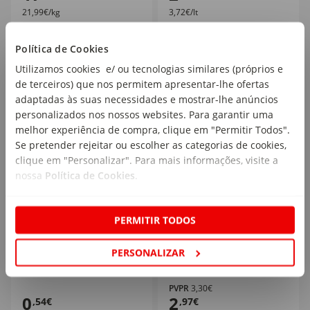
21,99€/kg
3,72€/lt
Política de Cookies
Utilizamos cookies e/ ou tecnologias similares (próprios e
de terceiros) que nos permitem apresentar-lhe ofertas
10
%
adaptadas às suas necessidades e mostrar-lhe anúncios
personalizados nos nossos websites. Para garantir uma
melhor experiência de compra, clique em "Permitir Todos".
Se pretender rejeitar ou escolher as categorias de cookies,
clique em "Personalizar". Para mais informações, visite a
nossa
Política de Cookies
.
Saqueta de Fruta Banana
Leite Proteína Café sem
PERMITIR TODOS
e Morango +8M
Lactose Mimosa
Continente
emb. 3 x 250 ml
PERSONALIZAR
emb. 90 gr
PVPR
3,30€
0
2
,54€
,97€