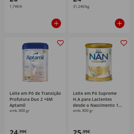
1,74€/lt
31,24€/kg
Leite em Pó de Transição
Leite em Pó Supreme
Profutura Duo 2 +6M
H.A para Lactentes
Aptamil
desde o Nascimento 1
emb. 800 gr
emb. 800 gr
Nan
24
25
,99€
,99€