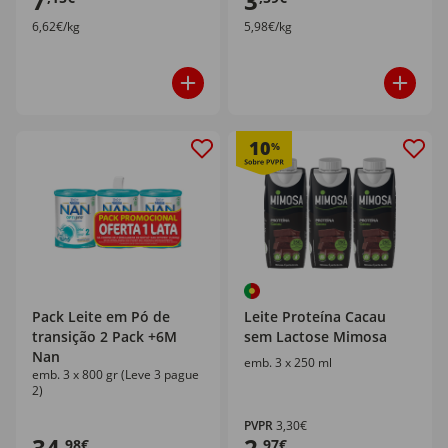
7
3
6,62€/kg
5,98€/kg
10
%
Pack Leite em Pó de
Leite Proteína Cacau
transição 2 Pack +6M
sem Lactose Mimosa
Nan
emb. 3 x 250 ml
emb. 3 x 800 gr (Leve 3 pague
2)
PVPR
3,30€
34
2
,98€
,97€