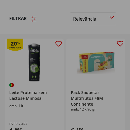
FILTRAR
Ordenar
por
20
%
Leite Proteína sem
Pack Saquetas
Lactose Mimosa
Multifrutos +8M
Continente
emb. 1 lt
emb. 12 x 90 gr
PVPR
2,49€
,99€
,15€