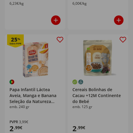
6,23€/kg
6,00€/kg
25
%
Papa Infantil Láctea
Cereais Bolinhas de
Aveia, Manga e Banana
Cacau +12M Continente
Seleção da Natureza
do Bebé
emb. 240 gr
emb. 125 gr
+6M Cerelac
PVPR
3,99€
2
2
,99€
,99€