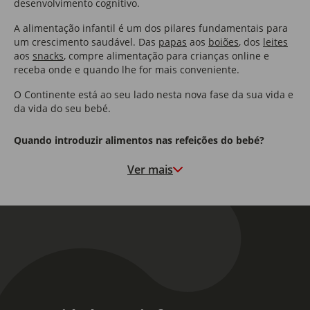
desenvolvimento cognitivo.
A alimentação infantil é um dos pilares fundamentais para
um crescimento saudável. Das
papas
aos
boiões
, dos
leites
aos
snacks
, compre alimentação para crianças online e
receba onde e quando lhe for mais conveniente.
O Continente está ao seu lado nesta nova fase da sua vida e
da vida do seu bebé.
Quando introduzir alimentos nas refeições do bebé?
Ver mais
Esta é uma das dúvidas mais comuns dos pais: quando
iniciar a introdução de alimentos nas refeições do bebé?
A introdução alimentar deve começar por volta dos 4 aos 6
meses, dependendo do desenvolvimento do bebé e da
indicação do pediatra.
Nesta fase, comece com alimentos simples, de fácil digestão,
e introduza novos sabores de forma gradual. Esta fase é
essencial para o bebé aprender a mastigar, engolir e aceitar
diferentes texturas.