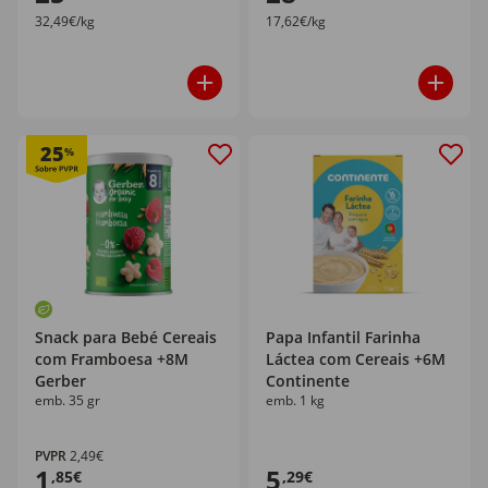
32,49€/kg
17,62€/kg
25
%
Snack para Bebé Cereais
Papa Infantil Farinha
com Framboesa +8M
Láctea com Cereais +6M
Gerber
Continente
emb. 35 gr
emb. 1 kg
PVPR
2,49€
1
5
,85€
,29€