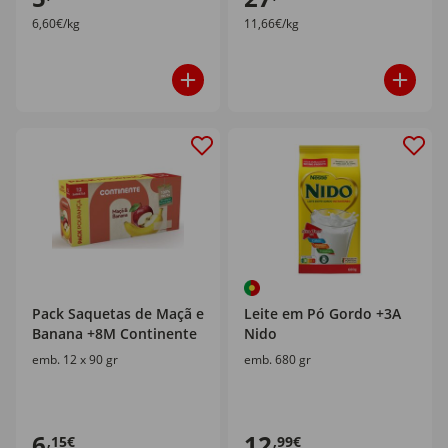
6,60€/kg
11,66€/kg
Pack Saquetas de Maçã e
Leite em Pó Gordo +3A
Banana +8M Continente
Nido
emb. 12 x 90 gr
emb. 680 gr
6
12
,15€
,99€