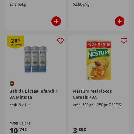
26,24€/kg
52,86€/kg
20
%
Bebida Láctea Infantil 1-
Nestum Mel Flocos
3A Mimosa
Cereais +3A
emb. 6 x 1 lt
emb. 500 gr + 250 gr GRÁTIS
PVPR
13,44€
10
3
,74€
,89€