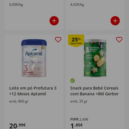
6,00€/kg
4,92€/kg
25
%
Leite em pó Profutura 3
Snack para Bebé Cereais
+12 Meses Aptamil
com Banana +8M Gerber
emb. 800 gr
emb. 35 gr
PVPR
2,49€
20
1
,99€
,85€