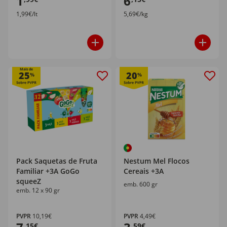
1
6
1,99€/lt
5,69€/kg
Mais de
25
20
%
%
Pack Saquetas de Fruta
Nestum Mel Flocos
Familiar +3A GoGo
Cereais +3A
squeeZ
emb. 600 gr
emb. 12 x 90 gr
PVPR
10,19€
PVPR
4,49€
,15€
,59€