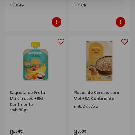
6,00€/kg
3,96€/lt
Saqueta de Fruta
Flocos de Cereais com
Multifrutos +8M
Mel +3A Continente
Continente
emb. 2 x 375 g
emb. 90 gr
0
3
,54€
,69€