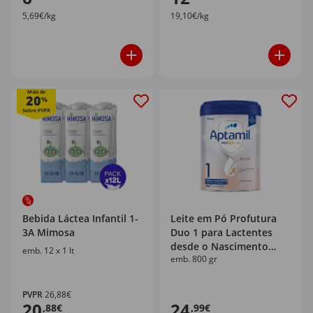
5,69€/kg
19,10€/kg
Mais de
20
%
Bebida Láctea Infantil 1-
Leite em Pó Profutura
3A Mimosa
Duo 1 para Lactentes
desde o Nascimento
emb. 12 x 1 lt
emb. 800 gr
Aptamil
PVPR
26,88€
20
24
,88€
,99€