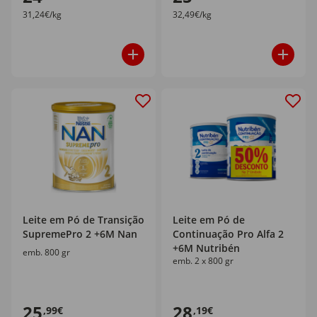
31,24€/kg
32,49€/kg
Leite em Pó de Transição
Leite em Pó de
SupremePro 2 +6M Nan
Continuação Pro Alfa 2
+6M Nutribén
emb. 800 gr
emb. 2 x 800 gr
25
28
,99€
,19€