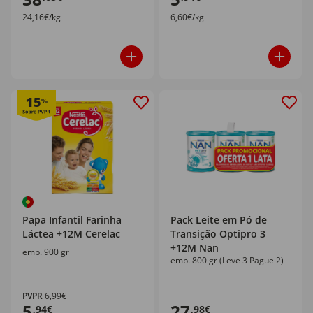
24,16€/kg
6,60€/kg
15
%
Papa Infantil Farinha
Pack Leite em Pó de
Láctea +12M Cerelac
Transição Optipro 3
+12M Nan
emb. 900 gr
emb. 800 gr (Leve 3 Pague 2)
PVPR
6,99€
5
27
,94€
,98€