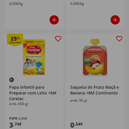
6,00€/kg
6,00€/kg
25
%
Papa Infantil para
Saqueta de Fruta Maçã e
Preparar com Leite +6M
Banana +8M Continente
Cerelac
emb. 90 gr
emb. 600 gr
PVPR
4,99€
3
0
,74€
,54€