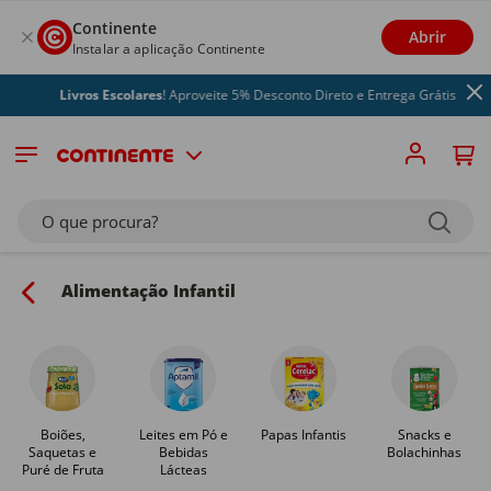
Continente
Abrir
Instalar a aplicação Continente
Livros Escolares
! Aproveite 5% Desconto Direto e Entrega Grátis
O que procura?
Alimentação Infantil
Boiões,
Leites em Pó e
Papas Infantis
Snacks e
Saquetas e
Bebidas
Bolachinhas
Puré de Fruta
Lácteas