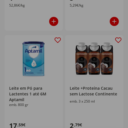
52,86€/kg
5,29€/kg
Leite em Pó para
Leite +Proteína Cacau
Lactentes 1 até 6M
sem Lactose Continente
Aptamil
emb. 3 x 250 ml
emb. 800 gr
17
2
,59€
,79€