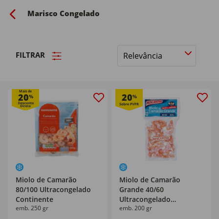
Marisco Congelado
FILTRAR
Ordenar
por
Mais de
20
20
%
%
Miolo de Camarão
Miolo de Camarão
80/100 Ultracongelado
Grande 40/60
Continente
Ultracongelado
emb. 250 gr
emb. 200 gr
Pescanova