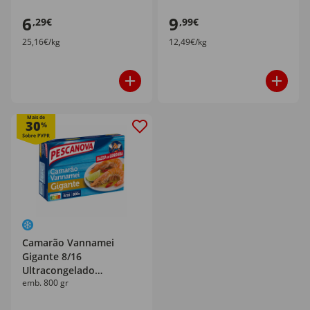
6
9
,29€
,99€
25,16€/kg
12,49€/kg
Mais de
30
%
Camarão Vannamei
Gigante 8/16
Ultracongelado
emb. 800 gr
Pescanova