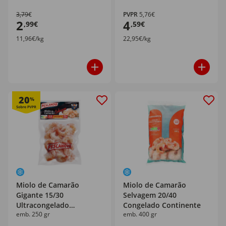
3,79€
PVPR
5,76€
2
4
,99€
,59€
11,96€/kg
22,95€/kg
20
%
Miolo de Camarão
Miolo de Camarão
Gigante 15/30
Selvagem 20/40
Ultracongelado
Congelado Continente
emb. 250 gr
emb. 400 gr
Pescanova