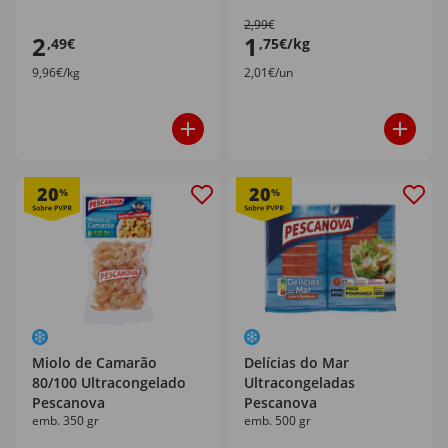
2,99€
2
1
,49€
,75€/kg
9,96€/kg
2,01€/un
20
20
%
%
Miolo de Camarão
Delícias do Mar
80/100 Ultracongelado
Ultracongeladas
Pescanova
Pescanova
emb. 350 gr
emb. 500 gr