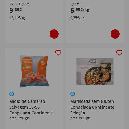
PVPR
12,99€
9,99€
9
6
,69€
,99€/kg
12,11€/kg
0,35€/un
Miolo de Camarão
Mariscada sem Glúten
Selvagem 30/50
Congelada Continente
Congelado Continente
Seleção
emb. 250 gr
emb. 800 gr