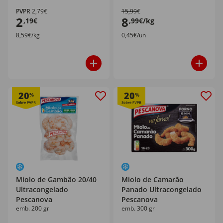
PVPR
2,79€
15,99€
2
8
,19€
,99€/kg
8,59€/kg
0,45€/un
20
20
%
%
Miolo de Gambão 20/40
Miolo de Camarão
Ultracongelado
Panado Ultracongelado
Pescanova
Pescanova
emb. 200 gr
emb. 300 gr