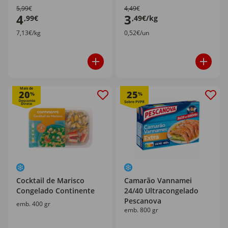
5,99€
4,49€
4
3
,99€
,49€/kg
7,13€/kg
0,52€/un
Mais de
20
25
%
%
Cocktail de Marisco
Camarão Vannamei
Congelado Continente
24/40 Ultracongelado
Pescanova
emb. 400 gr
emb. 800 gr