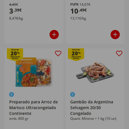
4,49€
PVPR
14,07€
3
10
,39€
,49€
8,47€/kg
13,11€/kg
Mais de
Mais de
20
20
%
%
Preparado para Arroz de
Gambão da Argentina
Marisco Ultracongelado
Selvagem 20/30
Continente
Congelado
emb. 800 gr
Quant. Mínima = 1 kg (10 un)