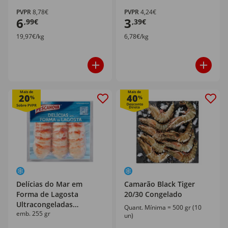
PVPR
8,78€
PVPR
4,24€
6
3
,99€
,39€
19,97€/kg
6,78€/kg
Mais de
Mais de
20
40
%
%
Delícias do Mar em
Camarão Black Tiger
Forma de Lagosta
20/30 Congelado
Ultracongeladas
Quant. Mínima = 500 gr (10
emb. 255 gr
Pescanova
un)