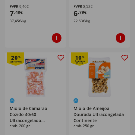
PVPR
9,40€
PVPR
8,52€
7
6
,49€
,79€
37,45€/kg
22,63€/kg
20
10
%
%
Miolo de Camarão
Miolo de Amêijoa
Cozido 40/60
Dourada Ultracongelada
Ultracongelado
Continente
emb. 200 gr
emb. 250 gr
Pescanova