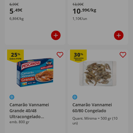
6,99€
13,99€
5
10
,49€
,99€/kg
6,86€/kg
1,10€/un
25
30
%
%
Camarão Vannamei
Camarão Vannamei
Grande 40/48
60/80 Congelado
Ultracongelado
Quant. Mínima = 500 gr (10
emb. 800 gr
Pescanova
un)