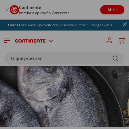
Continente
Abrir
Instalar a aplicação Continente
s Escolares
! Aproveite 5% Desconto Direto e Entrega Grátis
O que procura?