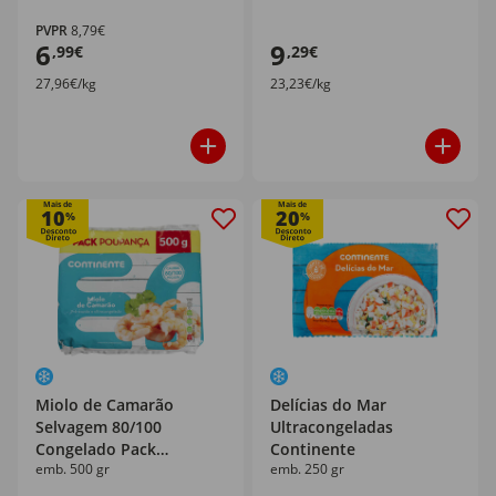
PVPR
8,79€
6
9
,99€
,29€
27,96€/kg
23,23€/kg
Mais de
Mais de
10
20
%
%
Miolo de Camarão
Delícias do Mar
Selvagem 80/100
Ultracongeladas
Congelado Pack
Continente
emb. 500 gr
emb. 250 gr
Poupança Continente