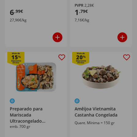
PVPR
2,28€
6
1
,99€
,79€
27,96€/kg
7,16€/kg
Mais de
Mais de
15
20
%
%
Preparado para
Amêijoa Vietnamita
Mariscada
Castanha Congelada
Ultracongelado
Quant. Mínima = 150 gr
emb. 700 gr
Continente