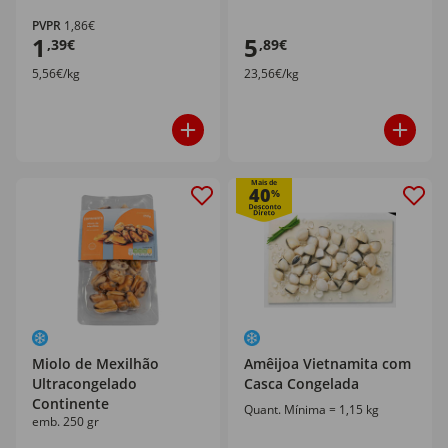
PVPR
1,86€
1
5
,39€
,89€
5,56€/kg
23,56€/kg
Mais de
40
%
Miolo de Mexilhão
Amêijoa Vietnamita com
Ultracongelado
Casca Congelada
Continente
Quant. Mínima = 1,15 kg
emb. 250 gr