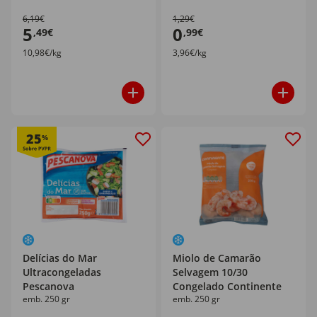
6,19€
1,29€
5
0
,49€
,99€
10,98€/kg
3,96€/kg
25
%
Delícias do Mar
Miolo de Camarão
Ultracongeladas
Selvagem 10/30
Pescanova
Congelado Continente
emb. 250 gr
emb. 250 gr