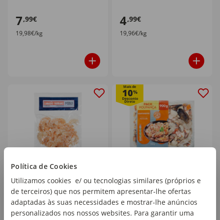
7
4
,99€
,99€
19,98€/kg
19,96€/kg
Mais de
10
%
Política de Cookies
Miolo de Camarão
Preparado para
Utilizamos cookies e/ ou tecnologias similares (próprios e
Vannamei 40/60
Mariscada Congelado
de terceiros) que nos permitem apresentar-lhe ofertas
Ultracongelado
Pack Poupança
adaptadas às suas necessidades e mostrar-lhe anúncios
emb. 200 gr
emb. 900 gr
Continente
personalizados nos nossos websites. Para garantir uma