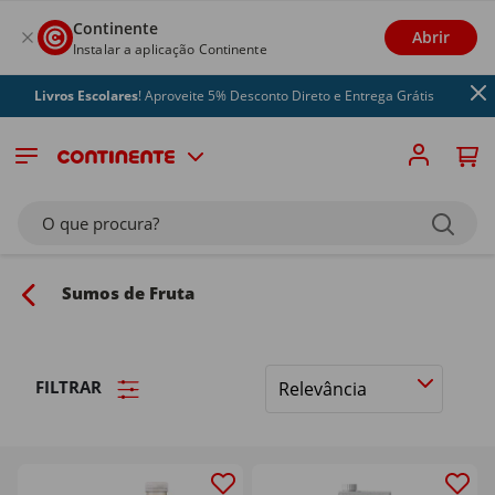
Continente
Abrir
Instalar a aplicação Continente
vros Escolares
! Aproveite 5% Desconto Direto e Entrega Grátis
O que procura?
Sumos de Fruta
FILTRAR
Ordenar
por