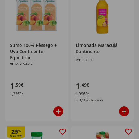
Sumo 100% Pêssego e
Limonada Maracujá
Uva Continente
Continente
Equilíbrio
emb. 75 cl
emb. 6 x 20 cl
1
1
,59€
,49€
1,33€/lt
1,99€/lt
+ 0,10€ depósito
25
%