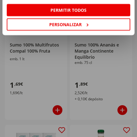
PERMITIR TODOS
PERSONALIZAR
Sumo 100% Multifrutos
Sumo 100% Ananás e
Compal 100% Fruta
Manga Continente
Equilíbrio
emb. 1 lt
emb. 75 cl
1
1
,69€
,89€
1,69€/lt
2,52€/lt
+ 0,10€ depósito