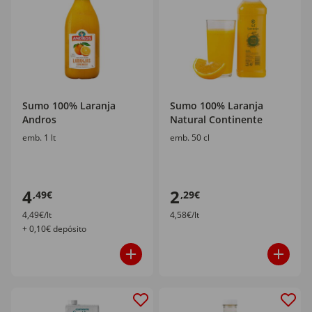
Sumo 100% Laranja
Sumo 100% Laranja
Andros
Natural Continente
emb. 1 lt
emb. 50 cl
4
2
,49€
,29€
4,49€/lt
4,58€/lt
+ 0,10€ depósito