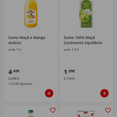
Sumo Maçã e Manga
Sumo 100% Maçã
Andros
Continente Equilíbrio
emb. 1 lt
emb. 1,5 lt
4
1
,49€
,09€
4,49€/lt
0,73€/lt
+ 0,10€ depósito