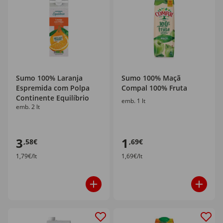
Sumo 100% Laranja
Sumo 100% Maçã
Espremida com Polpa
Compal 100% Fruta
Continente Equilíbrio
emb. 1 lt
emb. 2 lt
3
1
,58€
,69€
1,79€/lt
1,69€/lt