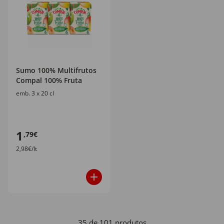
Sumo 100% Multifrutos
Compal 100% Fruta
emb. 3 x 20 cl
1
,79€
2,98€/lt
35 de 101 produtos