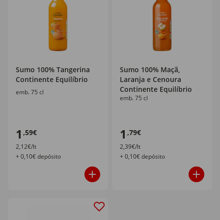
Sumo 100% Tangerina
Sumo 100% Maçã,
Continente Equilíbrio
Laranja e Cenoura
Continente Equilíbrio
emb. 75 cl
emb. 75 cl
1
1
,59€
,79€
2,12€/lt
2,39€/lt
+ 0,10€ depósito
+ 0,10€ depósito