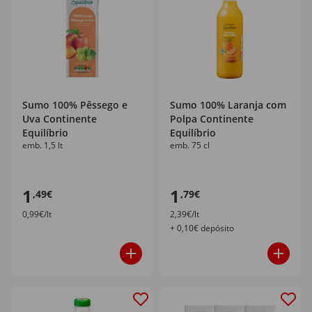
Sumo 100% Pêssego e
Sumo 100% Laranja com
Uva Continente
Polpa Continente
Equilíbrio
Equilíbrio
emb. 1,5 lt
emb. 75 cl
1
1
,49€
,79€
0,99€/lt
2,39€/lt
+ 0,10€ depósito