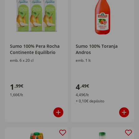
Sumo 100% Pera Rocha
Sumo 100% Toranja
Continente Equilíbrio
Andros
emb. 6 x 20 cl
emb. 1 lt
1
4
,99€
,49€
1,66€/lt
4,49€/lt
+ 0,10€ depósito