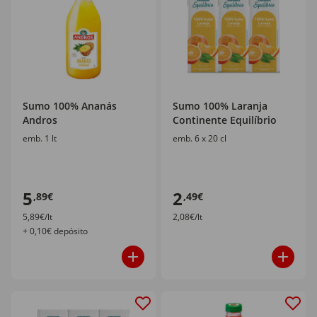
Sumo 100% Ananás
Sumo 100% Laranja
Andros
Continente Equilíbrio
emb. 1 lt
emb. 6 x 20 cl
5
2
,89€
,49€
5,89€/lt
2,08€/lt
+ 0,10€ depósito