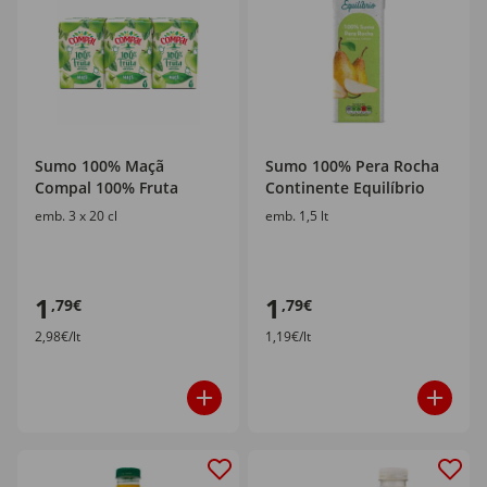
Sumo 100% Maçã
Sumo 100% Pera Rocha
Compal 100% Fruta
Continente Equilíbrio
emb. 3 x 20 cl
emb. 1,5 lt
1
1
,79€
,79€
2,98€/lt
1,19€/lt