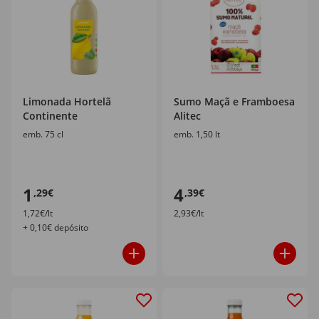
Limonada Hortelã
Sumo Maçã e Framboesa
Continente
Alitec
emb. 75 cl
emb. 1,50 lt
1
4
,29€
,39€
1,72€/lt
2,93€/lt
+ 0,10€ depósito