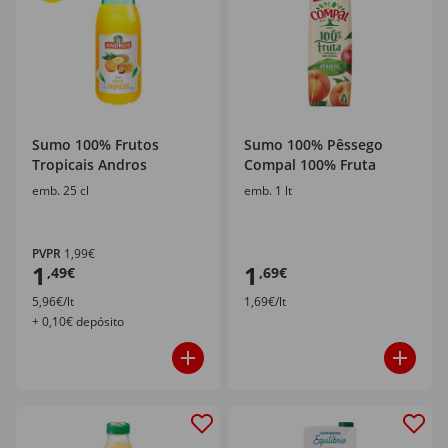
Sumo 100% Frutos
Sumo 100% Pêssego
Tropicais Andros
Compal 100% Fruta
emb. 25 cl
emb. 1 lt
PVPR
1,99€
1
1
,49€
,69€
5,96€/lt
1,69€/lt
+ 0,10€ depósito