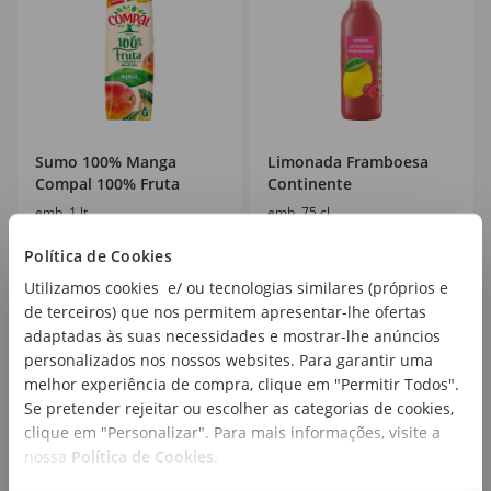
Sumo 100% Manga
Limonada Framboesa
Compal 100% Fruta
Continente
emb. 1 lt
emb. 75 cl
Política de Cookies
Utilizamos cookies e/ ou tecnologias similares (próprios e
1
1
,69€
,49€
de terceiros) que nos permitem apresentar-lhe ofertas
1,69€/lt
1,99€/lt
adaptadas às suas necessidades e mostrar-lhe anúncios
+ 0,10€ depósito
personalizados nos nossos websites. Para garantir uma
melhor experiência de compra, clique em "Permitir Todos".
Se pretender rejeitar ou escolher as categorias de cookies,
clique em "Personalizar". Para mais informações, visite a
nossa
Política de Cookies
.