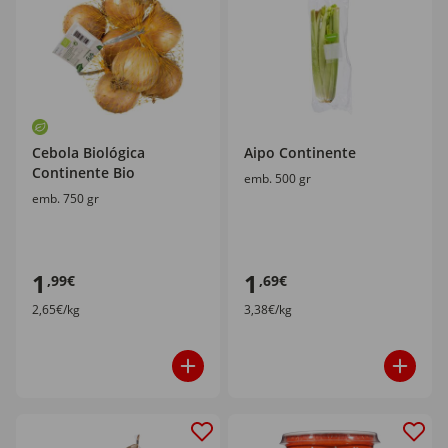
Cebola Biológica
Aipo Continente
Continente Bio
emb. 500 gr
emb. 750 gr
1
1
,99€
,69€
2,65€/kg
3,38€/kg