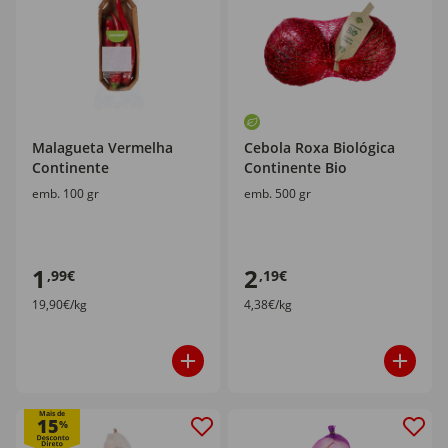
Malagueta Vermelha
Cebola Roxa Biológica
Continente
Continente Bio
emb. 100 gr
emb. 500 gr
1
2
,99€
,19€
19,90€/kg
4,38€/kg
Mais de
15
%