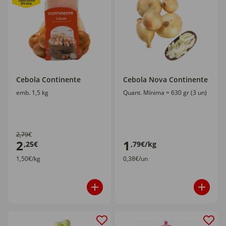
Cebola Continente
Cebola Nova Continente
emb. 1,5 kg
Quant. Mínima = 630 gr (3 un)
2,79€
2
1
,25€
,79€/kg
1,50€/kg
0,38€/un