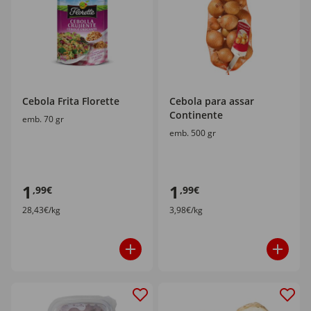
Cebola Frita Florette
Cebola para assar
Continente
emb. 70 gr
emb. 500 gr
1
1
,99€
,99€
28,43€/kg
3,98€/kg