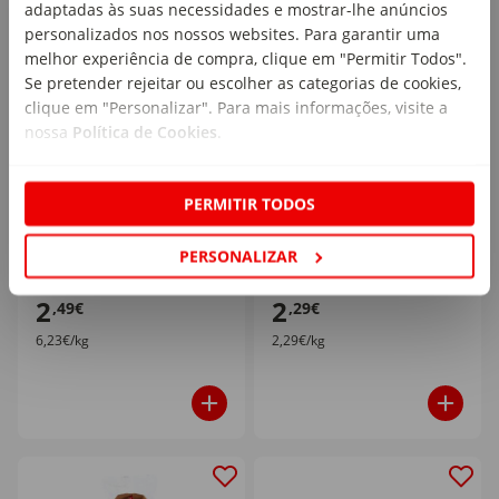
adaptadas às suas necessidades e mostrar-lhe anúncios
personalizados nos nossos websites. Para garantir uma
melhor experiência de compra, clique em "Permitir Todos".
Se pretender rejeitar ou escolher as categorias de cookies,
clique em "Personalizar". Para mais informações, visite a
nossa
Política de Cookies
.
Alho Francês Biológico
Cebola Roxa Continente
Continente Bio
emb. 1 kg
PERMITIR TODOS
emb. 400 gr
PERSONALIZAR
2
2
,49€
,29€
6,23€/kg
2,29€/kg