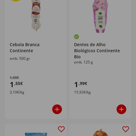
Cebola Branca
Dentes de Alho
Continente
Biológicos Continente
Bio
emb. 500 gr
emb. 125 g
1,90€
1
1
,55€
,99€
3,10€/kg
15,92€/kg