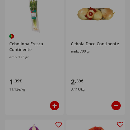
Cebolinha Fresca
Cebola Doce Continente
Continente
emb. 700 gr
emb. 125 gr
1
2
,39€
,39€
11,12€/kg
3,41€/kg