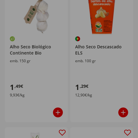
Alho Seco Biológico
Alho Seco Descascado
Continente Bio
ELS
emb. 150 gr
emb. 100 gr
1
1
,49€
,29€
9,93€/kg
12,90€/kg