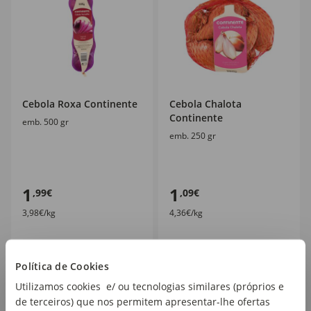
Cebola Roxa Continente
Cebola Chalota
Continente
emb. 500 gr
emb. 250 gr
1
1
,99€
,09€
3,98€/kg
4,36€/kg
Política de Cookies
Utilizamos cookies e/ ou tecnologias similares (próprios e
de terceiros) que nos permitem apresentar-lhe ofertas