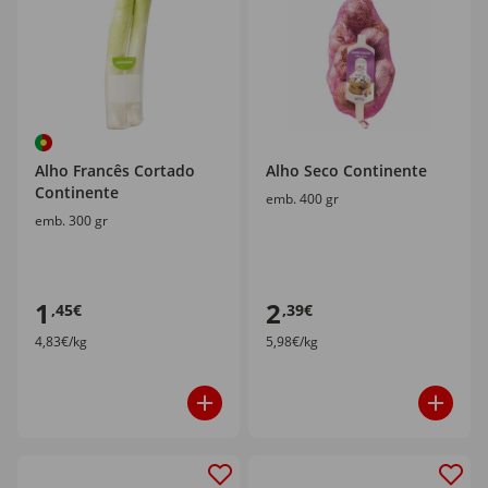
Alho Francês Cortado
Alho Seco Continente
Continente
emb. 400 gr
emb. 300 gr
1
2
,45€
,39€
4,83€/kg
5,98€/kg