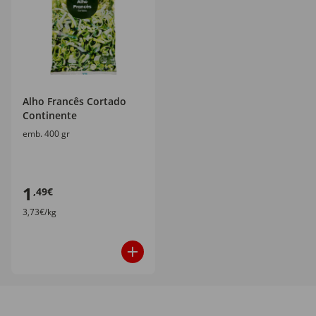
Alho Francês Cortado
Continente
emb. 400 gr
1
,49€
3,73€/kg