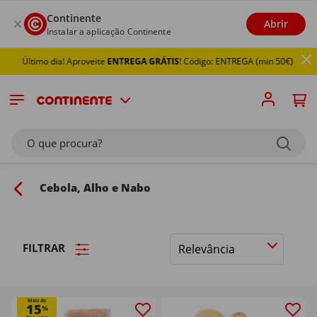
Continente
Abrir
Instalar a aplicação Continente
timo dia! Aproveite
ENTREGA GRÁTIS
! Código: ENTREGA (min 50€)
O que procura?
Cebola, Alho e Nabo
FILTRAR
Ordenar
por
Mais de
15
%