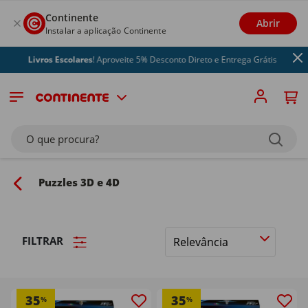
Continente
Abrir
Instalar a aplicação Continente
Livros Escolares
! Aproveite 5% Desconto Direto e Entrega Grátis
O que procura?
Puzzles 3D e 4D
FILTRAR
Ordenar
por
35
35
%
%