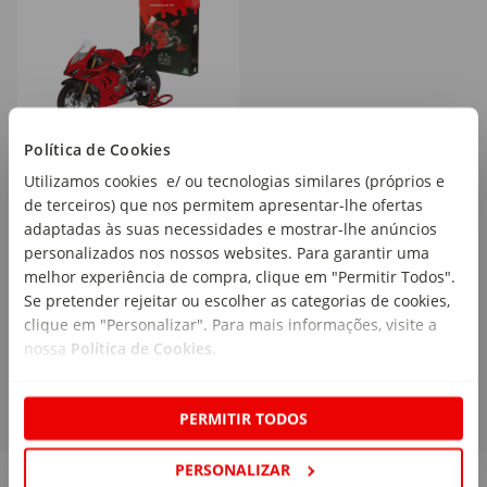
Política de Cookies
Famosa - Puzzle 3D Mota
Utilizamos cookies e/ ou tecnologias similares (próprios e
Ducati 98 Peças
de terceiros) que nos permitem apresentar-lhe ofertas
adaptadas às suas necessidades e mostrar-lhe anúncios
personalizados nos nossos websites. Para garantir uma
melhor experiência de compra, clique em "Permitir Todos".
Se pretender rejeitar ou escolher as categorias de cookies,
29
,99€
clique em "Personalizar". Para mais informações, visite a
nossa
Política de Cookies
.
PERMITIR TODOS
PERSONALIZAR