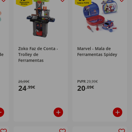
Zoko Faz de Conta -
Marvel - Mala de
de
Trolley de
Ferramentas Spidey
Ferramentas
29,99€
PVPR
29,99€
24
20
,99€
,09€