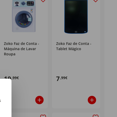
Zoko Faz de Conta -
Zoko Faz de Conta -
Máquina de Lavar
Tablet Mágico
Roupa
19
7
,99€
,99€
s
m