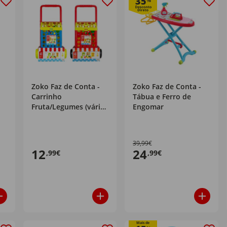
35
%
Zoko Faz de Conta -
Zoko Faz de Conta -
Carrinho
Tábua e Ferro de
Fruta/Legumes (vários
Engomar
modelos)
39,99€
12
24
,99€
,99€
Mais de