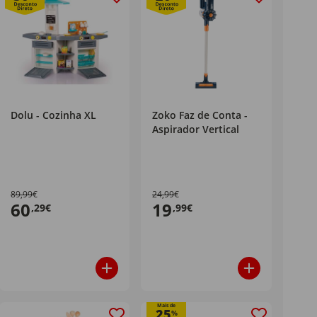
Dolu - Cozinha XL
Zoko Faz de Conta -
Aspirador Vertical
89,99€
24,99€
60
19
,29€
,99€
Mais de
25
%