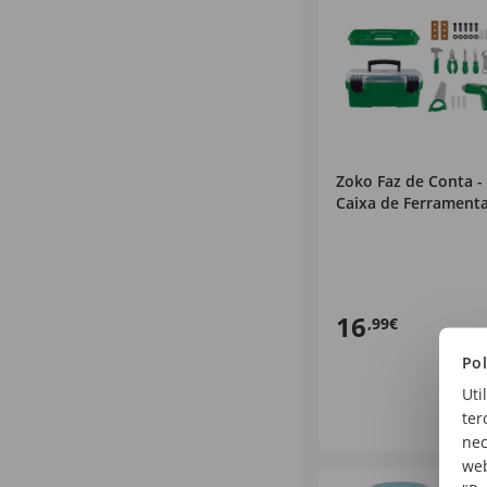
Zoko Faz de Conta -
Caixa de Ferrament
16
,99€
Pol
Uti
ter
nec
web