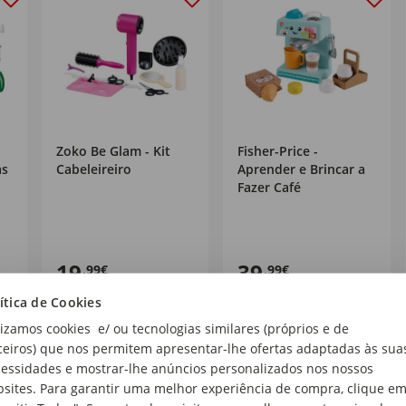
Zoko Be Glam - Kit
Fisher-Price -
as
Cabeleireiro
Aprender e Brincar a
Fazer Café
19
39
,99€
,99€
ítica de Cookies
lizamos cookies e/ ou tecnologias similares (próprios e de
ceiros) que nos permitem apresentar-lhe ofertas adaptadas às sua
essidades e mostrar-lhe anúncios personalizados nos nossos
sites. Para garantir uma melhor experiência de compra, clique e
Mais de
%
%