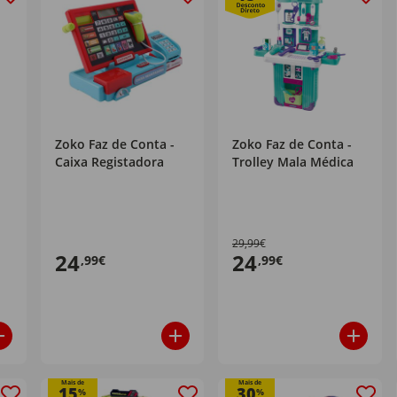
Zoko Faz de Conta -
Zoko Faz de Conta -
Caixa Registadora
Trolley Mala Médica
29,99€
24
24
,99€
,99€
Mais de
Mais de
15
30
%
%