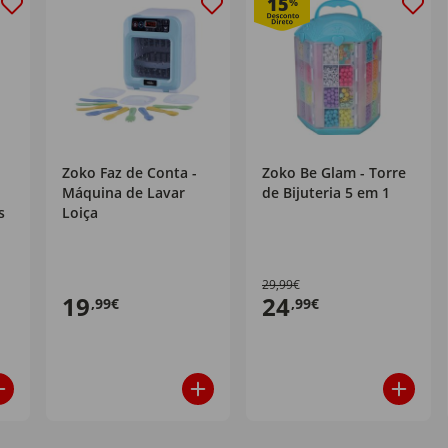
15
%
Zoko Faz de Conta -
Zoko Be Glam - Torre
Máquina de Lavar
de Bijuteria 5 em 1
s
Loiça
29,99€
19
24
,99€
,99€