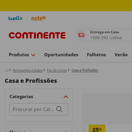
Entrega em Casa
1500-392 Lisboa
Produtos
Oportunidades
Folhetos
Verão
Brinquedos e Jogos
Faz de Conta
Casa e Profissões
Casa e Profissões
Categorias
Procurar
por
categorias
25
%