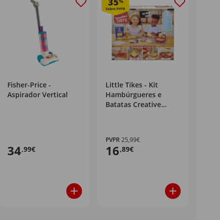
35
%
Fisher-Price -
Little Tikes - Kit
Aspirador Vertical
Hambúrgueres e
Batatas Creative
Chefs
PVPR
25,99€
34
16
,99€
,89€