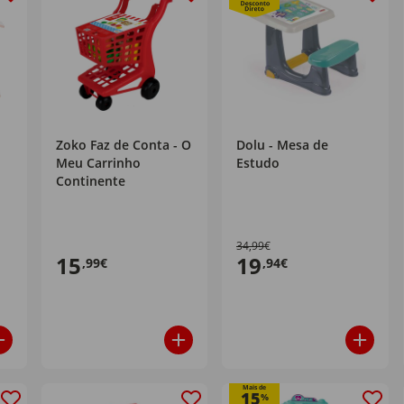
Zoko Faz de Conta - O
Dolu - Mesa de
Meu Carrinho
Estudo
Continente
34,99€
15
19
,99€
,94€
Mais de
15
%