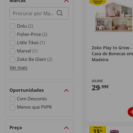
Marcas
Procurar
por
marcas
Dolu
(2)
Refine by Marcas: Dolu
Fisher-Price
(2)
Refine by Marcas: Fisher-Price
Little Tikes
(1)
Zoko Play to Grow -
Refine by Marcas: Little Tikes
Marvel
(1)
Casa de Bonecas em
Refine by Marcas: Marvel
Zoko Be Glam
(2)
Madeira
Refine by Marcas: Zoko Be Glam
Ver mais
39,99€
29
,99€
Oportunidades
Com Desconto
Refine by Oportunidades: Com Desconto
Menos que PVPR
Refine by Oportunidades: Menos que PVPR
Preço
Mais de
15
%