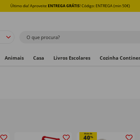
Último dia! Aproveite
ENTREGA GRÁTIS
! Código: ENTREGA (min 50€)
O que procura?
Animais
Casa
Livros Escolares
Cozinha Contine
Mais de
40
%