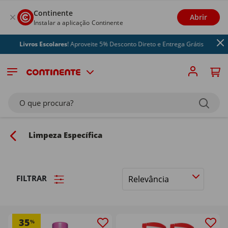
Continente
Abrir
Instalar a aplicação Continente
ivros Escolares
! Aproveite 5% Desconto Direto e Entrega Grátis
O que procura?
Limpeza Específica
FILTRAR
Ordenar
por
35
%