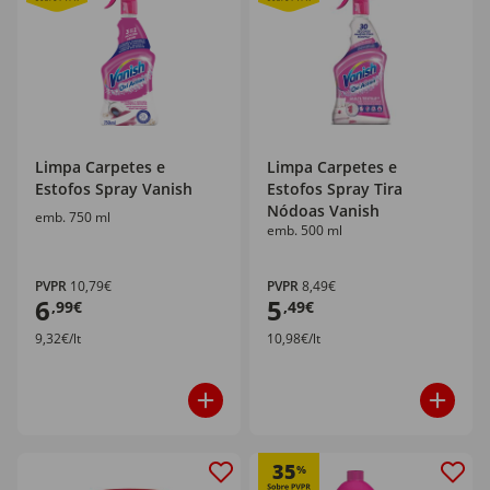
Limpa Carpetes e
Limpa Carpetes e
Estofos Spray Vanish
Estofos Spray Tira
Nódoas Vanish
emb. 750 ml
emb. 500 ml
PVPR
10,79€
PVPR
8,49€
6
5
,99€
,49€
9,32€/lt
10,98€/lt
35
%