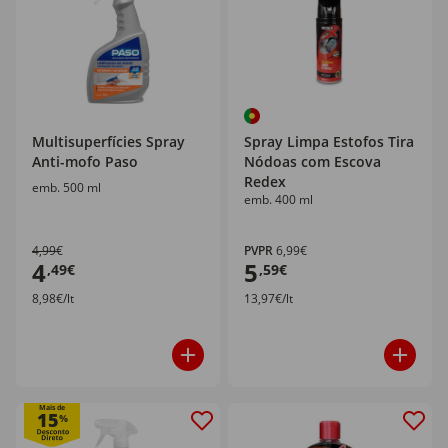
Multisuperfícies Spray
Spray Limpa Estofos Tira
Anti-mofo Paso
Nódoas com Escova
Redex
emb. 500 ml
emb. 400 ml
4,99€
PVPR
6,99€
4
5
,49€
,59€
8,98€/lt
13,97€/lt
Mais de
15
%