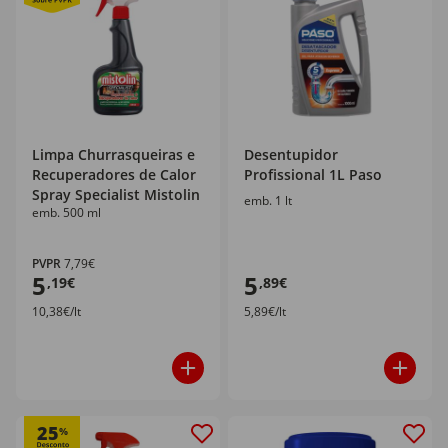
Limpa Churrasqueiras e
Desentupidor
Recuperadores de Calor
Profissional 1L Paso
Spray Specialist Mistolin
emb. 1 lt
emb. 500 ml
PVPR
7,79€
5
5
,19€
,89€
10,38€/lt
5,89€/lt
25
%