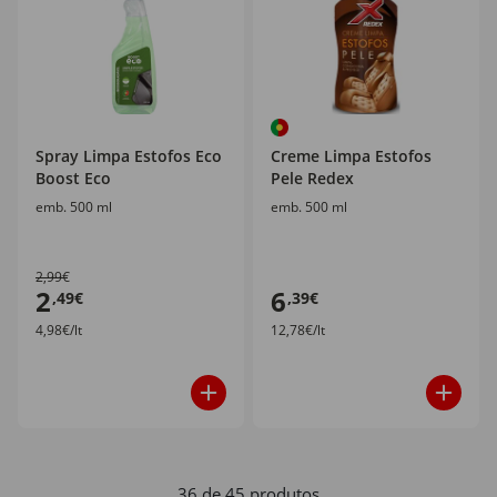
Spray Limpa Estofos Eco
Creme Limpa Estofos
Boost Eco
Pele Redex
emb. 500 ml
emb. 500 ml
2,99€
2
6
,49€
,39€
4,98€/lt
12,78€/lt
36 de 45 produtos