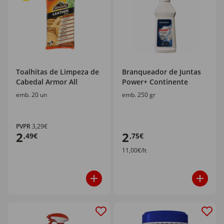
Toalhitas de Limpeza de
Branqueador de Juntas
Cabedal Armor All
Power+ Continente
emb. 20 un
emb. 250 gr
PVPR
3,29€
2
2
,49€
,75€
11,00€/lt