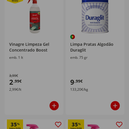
Vinagre Limpeza Gel
Limpa Pratas Algodão
Concentrado Boost
Duraglit
emb. 1 lt
emb. 75 gr
3,99€
2
9
,99€
,99€
2,99€/lt
133,20€/kg
35
35
%
%