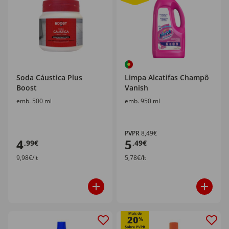
Soda Cáustica Plus
Limpa Alcatifas Champô
Boost
Vanish
emb. 500 ml
emb. 950 ml
PVPR
8,49€
4
5
,99€
,49€
9,98€/lt
5,78€/lt
Mais de
20
%