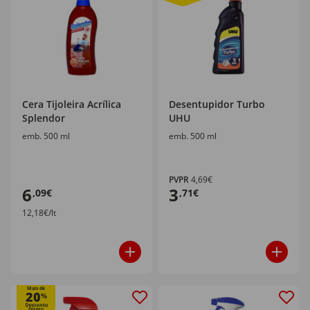
Cera Tijoleira Acrílica
Desentupidor Turbo
Splendor
UHU
emb. 500 ml
emb. 500 ml
PVPR
4,69€
6
3
,09€
,71€
12,18€/lt
Mais de
20
%