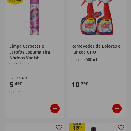
Limpa Carpetes e
Removedor de Bolores e
Estofos Espuma Tira
Fungos UHU
Nódoas Vanish
emb. 2 x 500 ml
emb. 600 ml
PVPR
8,49€
5
10
,49€
,29€
9,15€/lt
Mais de
15
%