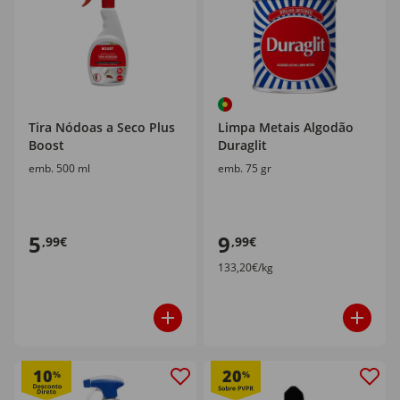
Tira Nódoas a Seco Plus
Limpa Metais Algodão
Boost
Duraglit
emb. 500 ml
emb. 75 gr
5
9
,99€
,99€
133,20€/kg
10
20
%
%