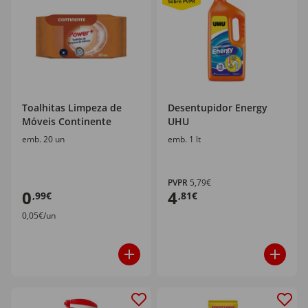
Toalhitas Limpeza de
Desentupidor Energy
Móveis Continente
UHU
emb. 20 un
emb. 1 lt
PVPR
5,79€
0
4
,99€
,81€
0,05€/un