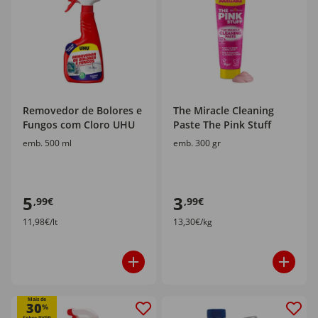
Removedor de Bolores e
The Miracle Cleaning
Fungos com Cloro UHU
Paste The Pink Stuff
emb. 500 ml
emb. 300 gr
5
3
,99€
,99€
11,98€/lt
13,30€/kg
Mais de
30
%