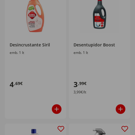
Desincrustante Siril
Desentupidor Boost
emb. 1 lt
emb. 1 lt
4
3
,69€
,99€
3,99€/lt