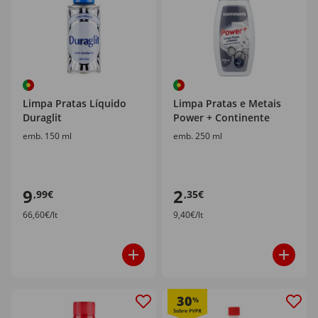
Limpa Pratas Líquido
Limpa Pratas e Metais
Duraglit
Power + Continente
emb. 150 ml
emb. 250 ml
9
2
,99€
,35€
66,60€/lt
9,40€/lt
30
%