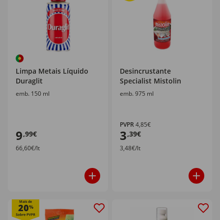
Limpa Metais Líquido
Desincrustante
Duraglit
Specialist Mistolin
emb. 150 ml
emb. 975 ml
PVPR
4,85€
9
3
,99€
,39€
66,60€/lt
3,48€/lt
Mais de
20
%