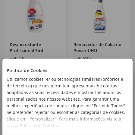
Desincrustante
Removedor de Calcário
Profissional Siril
Power UHU
emb. 1 lt
emb. 650 ml
Política de Cookies
Utilizamos cookies e/ ou tecnologias similares (próprios e
5
5
,49€
,49€
de terceiros) que nos permitem apresentar-lhe ofertas
adaptadas às suas necessidades e mostrar-lhe anúncios
personalizados nos nossos websites. Para garantir uma
melhor experiência de compra, clique em "Permitir Todos".
Se pretender rejeitar ou escolher as categorias de cookies,
clique em "Personalizar". Para mais informações, visite a
nossa
Política de Cookies
.