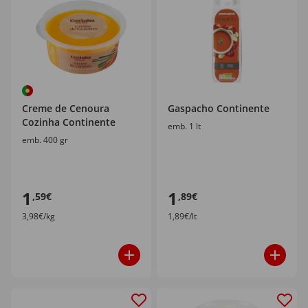
Creme de Cenoura
Gaspacho Continente
Cozinha Continente
emb. 1 lt
emb. 400 gr
1
1
,59€
,89€
3,98€/kg
1,89€/lt