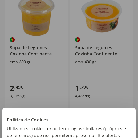
Sopa de Legumes
Sopa de Legumes
Cozinha Continente
Cozinha Continente
emb. 800 gr
emb. 400 gr
2
1
,49€
,79€
3,11€/kg
4,48€/kg
Política de Cookies
Utilizamos cookies e/ ou tecnologias similares (próprios e
de terceiros) que nos permitem apresentar-lhe ofertas