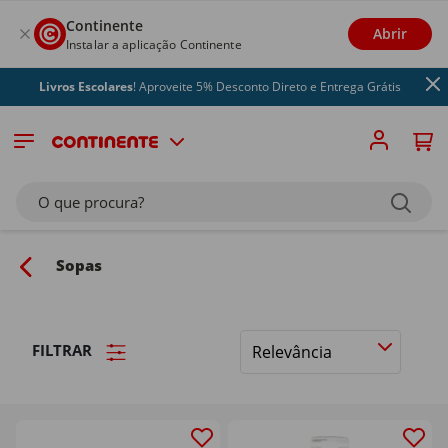
Continente
Abrir
Instalar a aplicação Continente
Livros Escolares
! Aproveite 5% Desconto Direto e Entrega Grátis
O que procura?
Sopas
FILTRAR
Ordenar
por