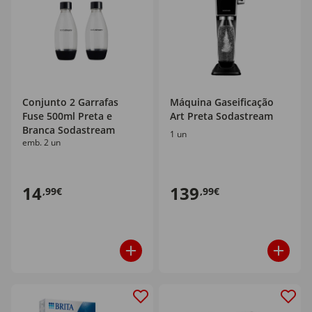
Conjunto 2 Garrafas
Máquina Gaseificação
Fuse 500ml Preta e
Art Preta Sodastream
Branca Sodastream
1 un
emb. 2 un
14
139
,99€
,99€