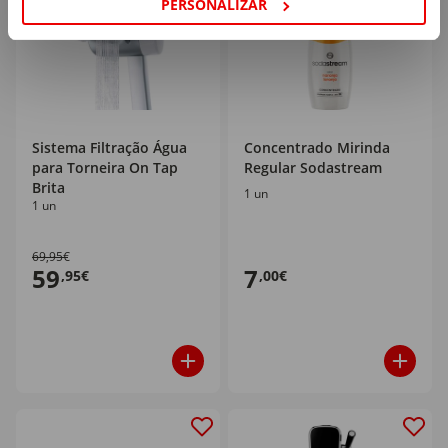
PERSONALIZAR
Sistema Filtração Água
Concentrado Mirinda
para Torneira On Tap
Regular Sodastream
Brita
1 un
1 un
69,95€
59
7
,95€
,00€