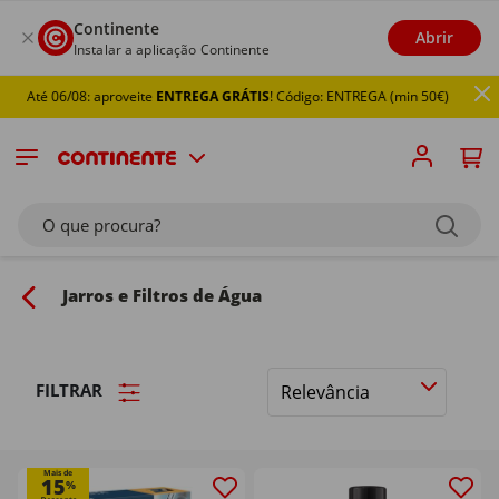
Continente
Abrir
Instalar a aplicação Continente
 06/08: aproveite
ENTREGA GRÁTIS
! Código: ENTREGA (min 50€)
O que procura?
Jarros e Filtros de Água
FILTRAR
Ordenar
por
Mais de
15
%