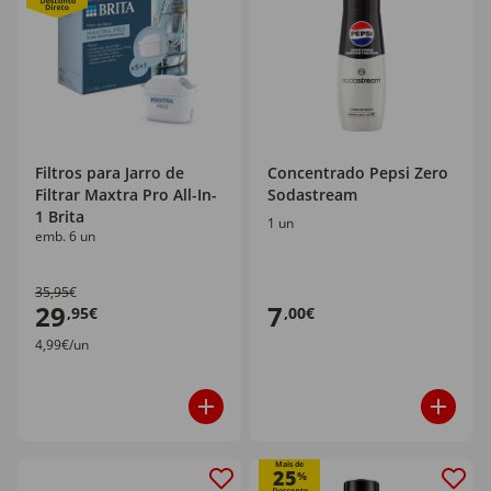
Filtros para Jarro de
Concentrado Pepsi Zero
Filtrar Maxtra Pro All-In-
Sodastream
1 Brita
1 un
emb. 6 un
35,95€
29
7
,95€
,00€
4,99€/un
Mais de
25
%