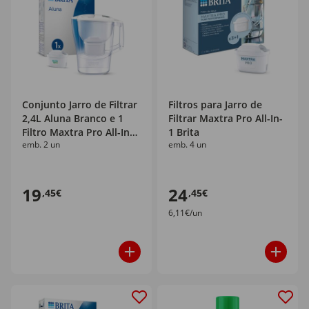
Conjunto Jarro de Filtrar
Filtros para Jarro de
2,4L Aluna Branco e 1
Filtrar Maxtra Pro All-In-
Filtro Maxtra Pro All-In-1
1 Brita
emb. 2 un
emb. 4 un
Brita
19
24
,45€
,45€
6,11€/un