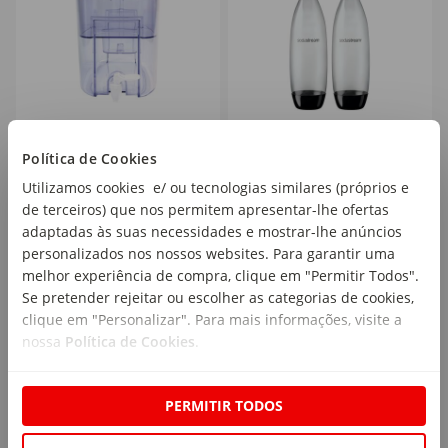
Contentor de Filtrar
Conjunto 2 Garrafas 1L
Política de Cookies
Água Aqua Leve Kasa
Fuse Black Tp
Utilizamos cookies e/ ou tecnologias similares (próprios e
Sodastream
1 un
1 un
de terceiros) que nos permitem apresentar-lhe ofertas
adaptadas às suas necessidades e mostrar-lhe anúncios
personalizados nos nossos websites. Para garantir uma
35
19
melhor experiência de compra, clique em "Permitir Todos".
,00€
,99€
Se pretender rejeitar ou escolher as categorias de cookies,
clique em "Personalizar". Para mais informações, visite a
nossa
Política de Cookies
.
PERMITIR TODOS
Mais de
10
%