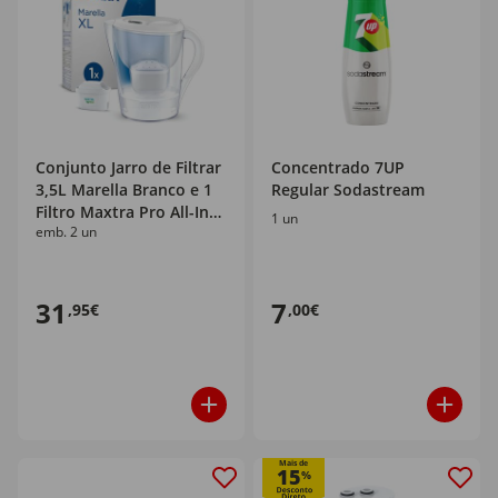
Conjunto Jarro de Filtrar
Concentrado 7UP
3,5L Marella Branco e 1
Regular Sodastream
Filtro Maxtra Pro All-In-1
1 un
emb. 2 un
Brita
31
7
,95€
,00€
Mais de
15
%