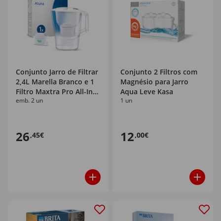
Conjunto Jarro de Filtrar
Conjunto 2 Filtros com
2,4L Marella Branco e 1
Magnésio para Jarro
Filtro Maxtra Pro All-In-1
Aqua Leve Kasa
emb. 2 un
1 un
Brita
26
12
,45€
,00€