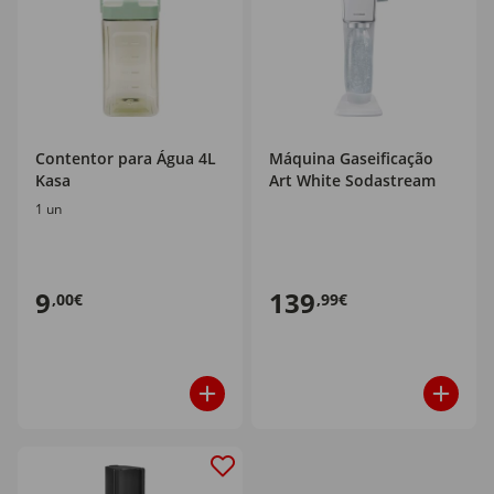
Contentor para Água 4L
Máquina Gaseificação
Kasa
Art White Sodastream
1 un
9
139
,00€
,99€