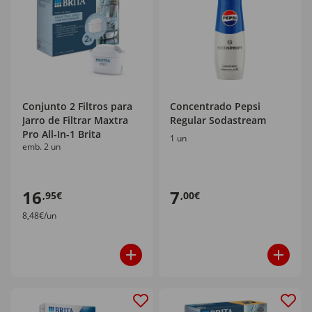
Conjunto 2 Filtros para
Concentrado Pepsi
Jarro de Filtrar Maxtra
Regular Sodastream
Pro All-In-1 Brita
1 un
emb. 2 un
16
7
,95€
,00€
8,48€/un