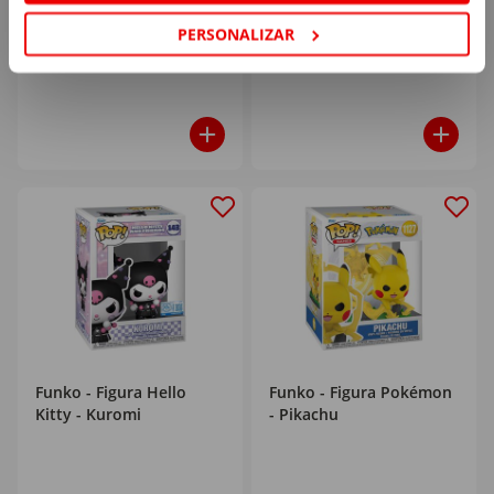
PERSONALIZAR
19
15
,99€
,99€
Funko - Figura Hello
Funko - Figura Pokémon
Kitty - Kuromi
- Pikachu