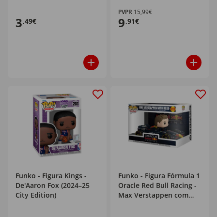
PVPR
15,99€
3
9
,49€
,91€
Funko - Figura Kings -
Funko - Figura Fórmula 1
De'Aaron Fox (2024–25
Oracle Red Bull Racing -
City Edition)
Max Verstappen com
RB20