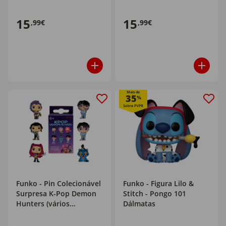
15
15
,99€
,99€
Mais de
35
%
Funko - Pin Colecionável
Funko - Figura Lilo &
Surpresa K-Pop Demon
Stitch - Pongo 101
Hunters (vários
Dálmatas
modelos)