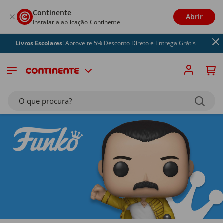
Continente
Abrir
Instalar a aplicação Continente
os Escolares
! Aproveite 5% Desconto Direto e Entrega Grátis
O que procura?