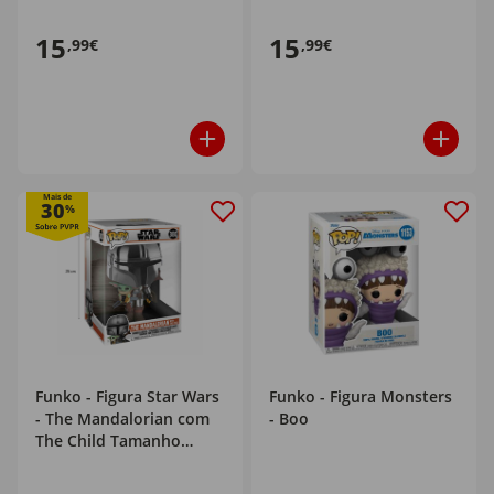
15
15
,99€
,99€
Mais de
30
%
Funko - Figura Star Wars
Funko - Figura Monsters
- The Mandalorian com
- Boo
The Child Tamanho
Grande