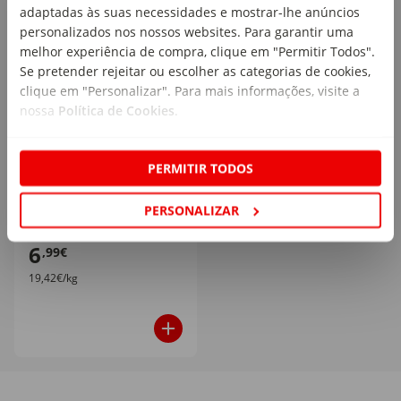
adaptadas às suas necessidades e mostrar-lhe anúncios
personalizados nos nossos websites. Para garantir uma
melhor experiência de compra, clique em "Permitir Todos".
Se pretender rejeitar ou escolher as categorias de cookies,
clique em "Personalizar". Para mais informações, visite a
nossa
Política de Cookies
.
Frango com Legumes
Estufados e Rigatoni
PERMITIR TODOS
Wholly
emb. 360 gr
PERSONALIZAR
6
,99€
19,42€/kg