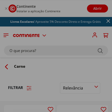
Continente
Abrir
Instalar a aplicação Continente
Livros Escolares
! Aproveite 5% Desconto Direto e Entrega Grátis
O que procura?
Carne
FILTRAR
Ordenar
por