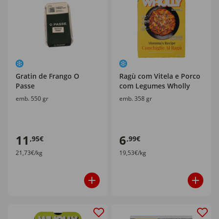
Gratin de Frango O
Ragù com Vitela e Porco
Passe
com Legumes Wholly
emb. 550 gr
emb. 358 gr
11
6
,95€
,99€
21,73€/kg
19,53€/kg