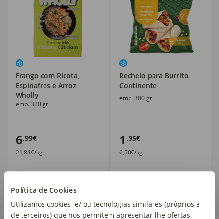
Frango com Ricota,
Recheio para Burrito
Espinafres e Arroz
Continente
Wholly
emb. 300 gr
emb. 320 gr
6
1
,99€
,95€
21,84€/kg
6,50€/kg
Política de Cookies
Utilizamos cookies e/ ou tecnologias similares (próprios e
de terceiros) que nos permitem apresentar-lhe ofertas