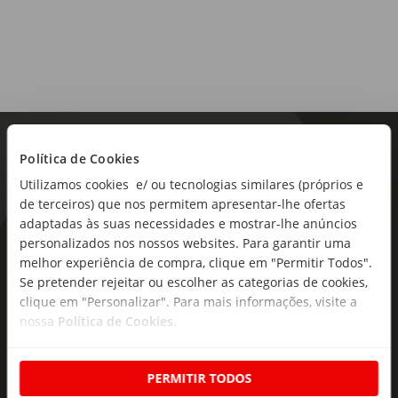
Política de Cookies
Utilizamos cookies e/ ou tecnologias similares (próprios e
de terceiros) que nos permitem apresentar-lhe ofertas
adaptadas às suas necessidades e mostrar-lhe anúncios
personalizados nos nossos websites. Para garantir uma
As novidades mais frescas no
melhor experiência de compra, clique em "Permitir Todos".
seu e-mail!
Se pretender rejeitar ou escolher as categorias de cookies,
clique em "Personalizar". Para mais informações, visite a
Subscreva e descubra campanhas exclusivas,
nossa
Política de Cookies
.
ofertas e novidades para si.
Insira o seu e-
PERMITIR TODOS
Subscrever
mail