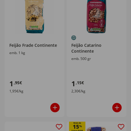
Feijão Frade Continente
Feijão Catarino
Continente
emb. 1 kg
emb. 500 gr
1
1
,95€
,15€
1,95€/kg
2,30€/kg
Mais de
15
%