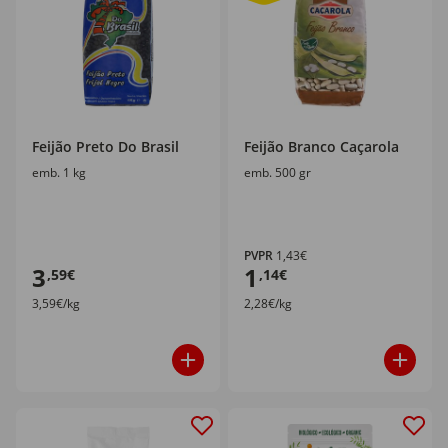
Feijão Preto Do Brasil
Feijão Branco Caçarola
emb. 1 kg
emb. 500 gr
PVPR
1,43€
3
1
,59€
,14€
3,59€/kg
2,28€/kg