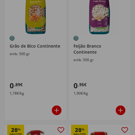
Grão de Bico Continente
Feijão Branco
Continente
emb. 500 gr
emb. 500 gr
0
0
,89€
,95€
1,78€/kg
1,90€/kg
20
20
%
%