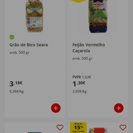
Grão de Bico Seara
Feijão Vermelho
Caçarola
emb. 500 gr
emb. 500 gr
PVPR
1,63€
3
1
,18€
,30€
6,36€/kg
2,60€/kg
Mais de
15
%