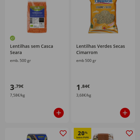
Lentilhas sem Casca
Lentilhas Verdes Secas
Seara
Cimarrom
emb. 500 gr
emb 500 gr
3
1
,79€
,84€
7,58€/kg
3,68€/kg
20
%