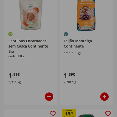
Lentilhas Encarnadas
Feijão Manteiga
sem Casca Continente
Continente
Bio
emb. 500 gr
emb. 500 gr
1
1
,99€
,39€
3,98€/kg
2,78€/kg
Mais de
15
%