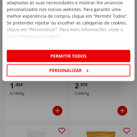
adaptadas às suas necessidades e mostrar-lhe anúncios
personalizados nos nossos websites. Para garantir uma
melhor experiência de compra, clique em "Permitir Todos".
Se pretender rejeitar ou escolher as categorias de cookies,
clique em "Personalizar". Para mais informações, visite a
nossa
Política de Cookies
.
Lentilha Vermelha
Feijão Preto Seara
Cimarrom
emb. 500 gr
PERMITIR TODOS
emb. 350 gr
PERSONALIZAR
1
2
,45€
,97€
4,14€/kg
5,94€/kg