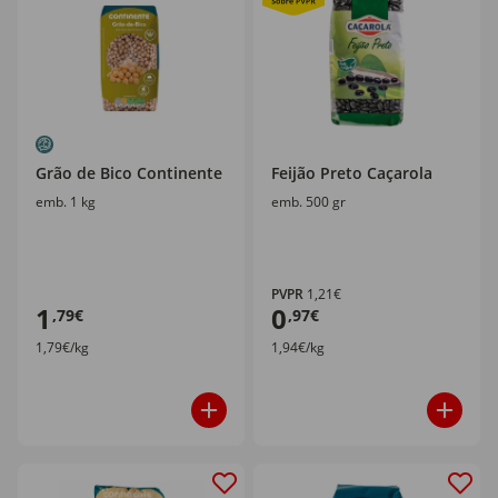
Grão de Bico Continente
Feijão Preto Caçarola
emb. 1 kg
emb. 500 gr
PVPR
1,21€
1
0
,79€
,97€
1,79€/kg
1,94€/kg