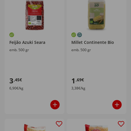
Feijão Azuki Seara
Millet Continente Bio
emb. 500 gr
emb. 500 gr
3
1
,45€
,69€
6,90€/kg
3,38€/kg