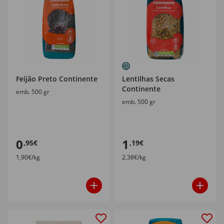
Feijão Preto Continente
Lentilhas Secas
Continente
emb. 500 gr
emb. 500 gr
0
1
,95€
,19€
1,90€/kg
2,38€/kg