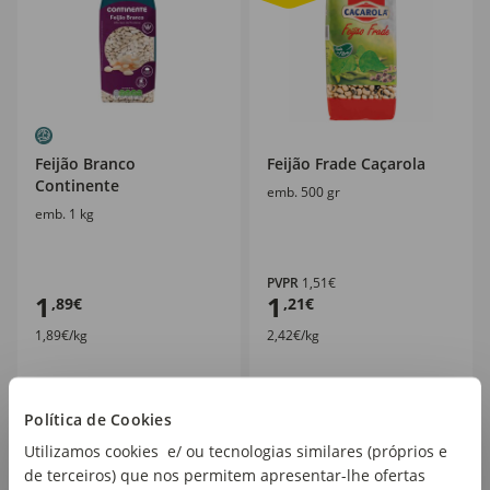
Feijão Branco
Feijão Frade Caçarola
Continente
emb. 500 gr
emb. 1 kg
PVPR
1,51€
1
1
,89€
,21€
1,89€/kg
2,42€/kg
Política de Cookies
Utilizamos cookies e/ ou tecnologias similares (próprios e
de terceiros) que nos permitem apresentar-lhe ofertas