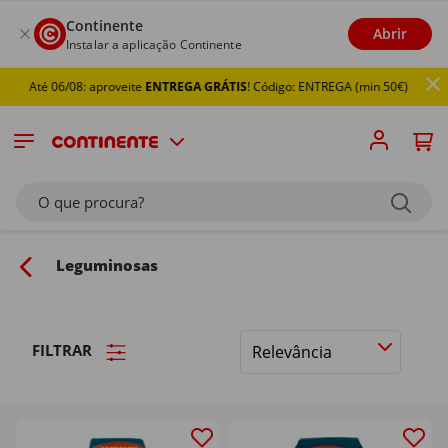
Continente
Abrir
Instalar a aplicação Continente
té 06/08: aproveite
ENTREGA GRÁTIS
! Código: ENTREGA (min 50€)
O que procura?
Leguminosas
FILTRAR
Ordenar
por