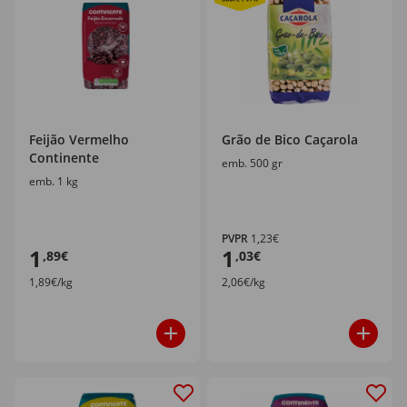
Feijão Vermelho
Grão de Bico Caçarola
Continente
emb. 500 gr
emb. 1 kg
PVPR
1,23€
1
1
,89€
,03€
1,89€/kg
2,06€/kg