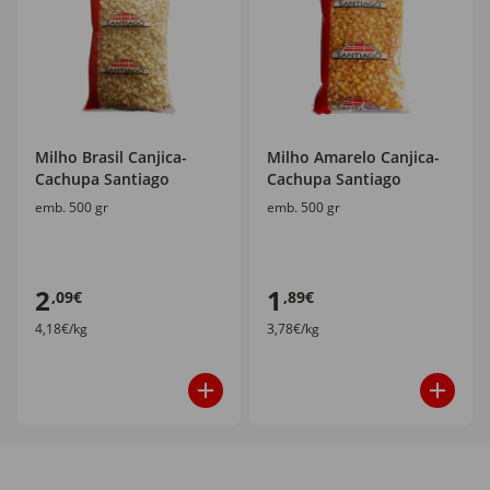
Milho Brasil Canjica-
Milho Amarelo Canjica-
Cachupa Santiago
Cachupa Santiago
emb. 500 gr
emb. 500 gr
2
1
,09€
,89€
4,18€/kg
3,78€/kg