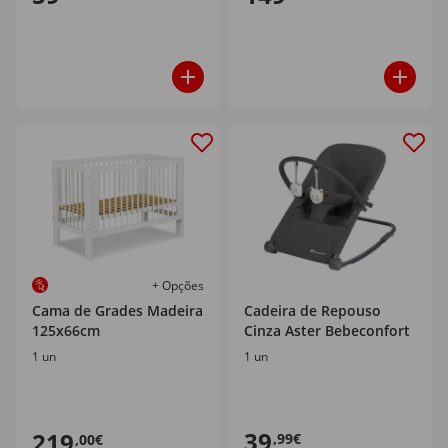
+ Opções
Cama de Grades Madeira
Cadeira de Repouso
125x66cm
Cinza Aster Bebeconfort
1 un
1 un
39
219
,99€
,00€