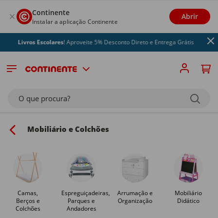
Continente
Abrir
Instalar a aplicação Continente
Livros Escolares
! Aproveite 5% Desconto Direto e Entrega Grátis
O que procura?
Mobiliário e Colchões
Camas,
Espreguiçadeiras,
Arrumação e
Mobiliário
Berços e
Parques e
Organização
Didático
Colchões
Andadores