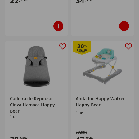
22
34
20
%
Cadeira de Repouso
Andador Happy Walker
Cinza Hamaca Happy
Happy Bear
Bear
1 un
1 un
59,99€
,99€
,99€