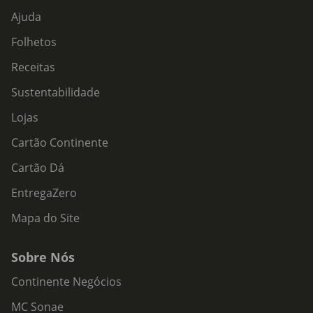
Ajuda
Camas baixas ou ao nível do chão
Organize os brinquedos ao alcance da criança
Folhetos
Um ambiente simples e seguro, sem excessos
Receitas
Incentive a liberdade de movimento
Sustentabilidade
Lojas
Cartão Continente
Cartão Dá
EntregaZero
Mapa do Site
Sobre Nós
Continente Negócios
MC Sonae