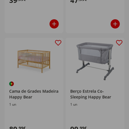
39
47
Cama de Grades Madeira
Berço Estrela Co-
Happy Bear
Sleeping Happy Bear
1 un
1 un
89
99
,99€
,99€