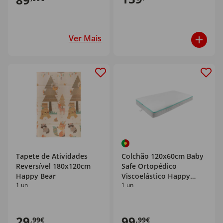
Ver Mais
Tapete de Atividades
Colchão 120x60cm Baby
Reversível 180x120cm
Safe Ortopédico
Happy Bear
Viscoelástico Happy
1 un
1 un
Bear
29
99
,99€
,99€