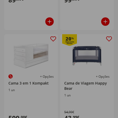
20
%
+ Opções
+ Opções
Cama 3 em 1 Kompakt
Cama de Viagem Happy
Bear
1 un
1 un
54,99€
599
43
,00€
,99€