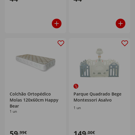
Colchão Ortopédico
Parque Quadrado Bege
Molas 120x60cm Happy
Montessori Asalvo
Bear
1 un
1 un
59
149
,99€
,00€