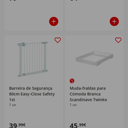
Barreira de Segurança
Muda-fraldas para
80cm Easy-Close Safety
Cómoda Branca
1st
Scandinave Twinko
1 un
1 un
39
45
,99€
,99€