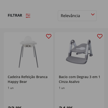
FILTRAR
Ordenar
por
Cadeira Refeição Branca
Bacio com Degrau 3 em 1
Happy Bear
Cinza Asalvo
1 un
1 un
,99€
,99€