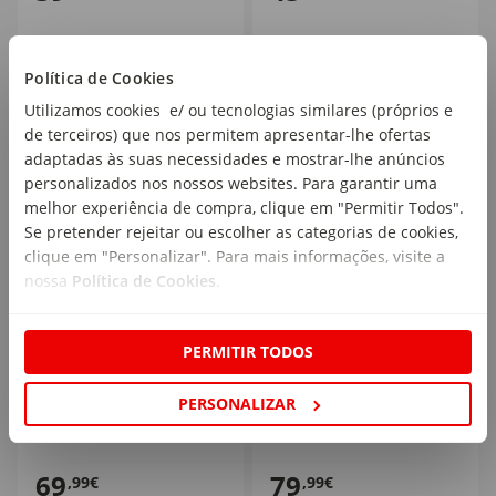
Política de Cookies
Utilizamos cookies e/ ou tecnologias similares (próprios e
de terceiros) que nos permitem apresentar-lhe ofertas
adaptadas às suas necessidades e mostrar-lhe anúncios
personalizados nos nossos websites. Para garantir uma
melhor experiência de compra, clique em "Permitir Todos".
Se pretender rejeitar ou escolher as categorias de cookies,
clique em "Personalizar". Para mais informações, visite a
nossa
Política de Cookies
.
Colchão Viscoelástico
Cadeira de Repouso com
PERMITIR TODOS
Bebé 120x60cm Happy
Vibração e Música Bright
Bear
Stars
PERSONALIZAR
1 un
1 un
69
79
,99€
,99€