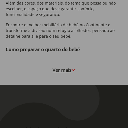
Além das cores, dos materiais, do tema que possa ou não
escolher, o espaço que deve garantir conforto,
funcionalidade e segurança.
Encontre o melhor mobiliário de bebé no Continente e
transforme a divisão num refúgio acolhedor, pensado ao
detalhe para si e para o seu bebé.
Como preparar o quarto do bebé
Ao preparar o quarto de bebé, deve encontrar um equilíbrio
entre design e praticidade.
Ver mais
Aposte num quarto de bebé completo, em que as peças
essenciais acompanham o crescimento da criança.
Do berço à cómoda com trocador, cada elemento deve ser
funcional e adaptado às necessidades de cada família.
Elabore uma lista com o mobiliário de bebé essencial para
um recém-nascido:
Berço ou cama de grades