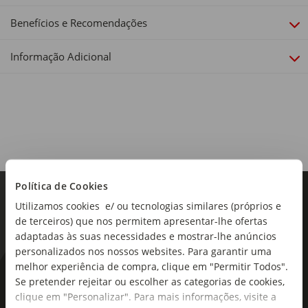
Dimensões:
Comprimento x Largura x Altura: 60 x 55 x 89cm
Benefícios e Recomendações
Encosto:
Informação Adicional
Sem reclinação
Política de Cookies
Utilizamos cookies e/ ou tecnologias similares (próprios e
de terceiros) que nos permitem apresentar-lhe ofertas
adaptadas às suas necessidades e mostrar-lhe anúncios
personalizados nos nossos websites. Para garantir uma
melhor experiência de compra, clique em "Permitir Todos".
As novidades mais frescas no
Se pretender rejeitar ou escolher as categorias de cookies,
seu e-mail!
clique em "Personalizar". Para mais informações, visite a