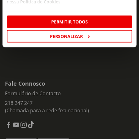
nossa
Política de Cookies
.
Subscreva e descubra campanhas exclusivas,
ofertas e novidades para si.
PERMITIR TODOS
Insira o seu e-
Subscrever
mail
PERSONALIZAR
Fale Connosco
Formulário de Contacto
218 247 247
(Chamada para a rede fixa nacional)