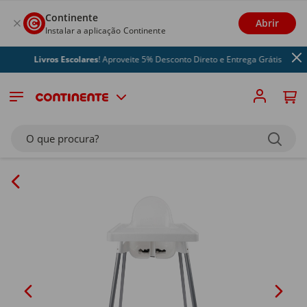
Continente
Abrir
Instalar a aplicação Continente
Livros Escolares
! Aproveite 5% Desconto Direto e Entrega Grátis
O que procura?