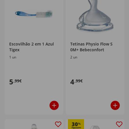
Escovilhão 2 em 1 Azul
Tetinas Physio Flow S
Tigex
0M+ Bebeconfort
1 un
2 un
5
4
,99€
,99€
30
%