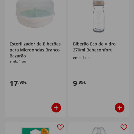
Esterilizador de Biberões
Biberão Eco de Vidro
para Microondas Branco
270ml Bebeconfort
Bazarão
emb. 1 un
emb. 1 un
17
9
,99€
,99€