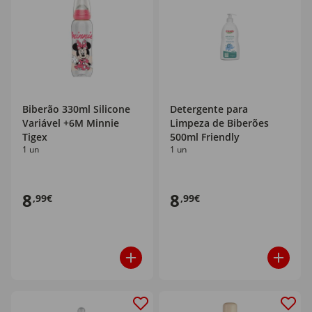
Biberão 330ml Silicone
Detergente para
Variável +6M Minnie
Limpeza de Biberões
Tigex
500ml Friendly
1 un
1 un
8
8
,99€
,99€