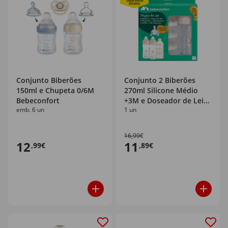
Conjunto Biberões
Conjunto 2 Biberões
150ml e Chupeta 0/6M
270ml Silicone Médio
Bebeconfort
+3M e Doseador de Leite
emb. 6 un
1 un
Bebeconfort
16,99€
12
11
,99€
,89€