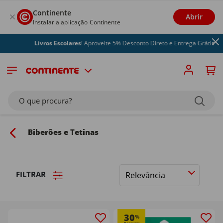
Continente
Abrir
Instalar a aplicação Continente
Livros Escolares
! Aproveite 5% Desconto Direto e Entrega Grátis
O que procura?
Biberões e Tetinas
FILTRAR
Ordenar
por
30
%