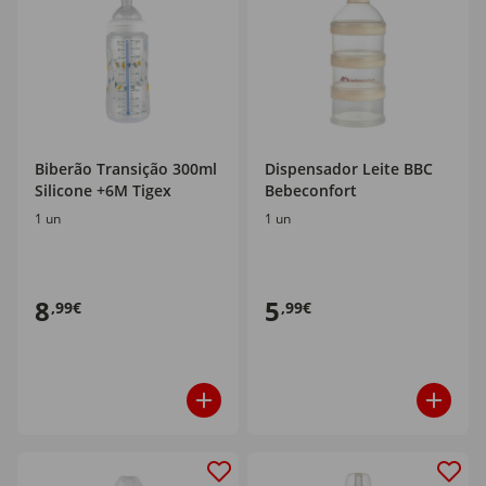
Biberão Transição 300ml
Dispensador Leite BBC
Silicone +6M Tigex
Bebeconfort
1 un
1 un
8
5
,99€
,99€