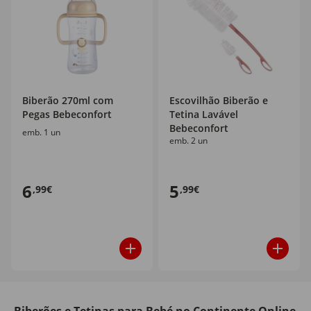
Biberão 270ml com
Escovilhão Biberão e
Pegas Bebeconfort
Tetina Lavável
Bebeconfort
emb. 1 un
emb. 2 un
6
5
,99€
,99€