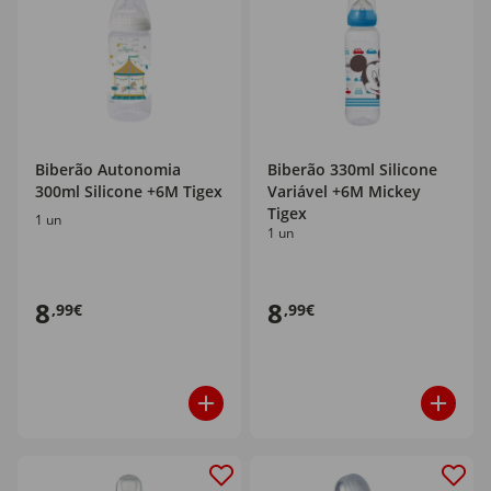
Biberão Autonomia
Biberão 330ml Silicone
300ml Silicone +6M Tigex
Variável +6M Mickey
Tigex
1 un
1 un
8
8
,99€
,99€