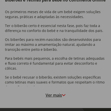
Biberões e Tetinas para Bebé no Continente Online
Os primeiros meses de vida de um bebé exigem soluções
seguras, práticas e adaptadas às necessidades.
Ter o biberão certo é essencial nesta fase, pois faz toda a
diferença no conforto do bebé e na tranquilidade dos pais.
Os biberões para recém-nascidos são desenvolvidos para
imitar ao máximo a amamentação natural, ajudando a
transição entre peito e biberão.
Para bebés mais pequenos, a escolha de tetinas adequadas
e fluxo correto é fundamental para evitar desconforto e
cólicas.
Se o bebé recusar o biberão, existem soluções específicas
como tetinas mais suaves e formatos que respeitam o ritmo
de sucção natural.
Ver mais
Biberão de vidro ou de plástico?
O biberão de vidro é uma opção muito valorizada pela sua