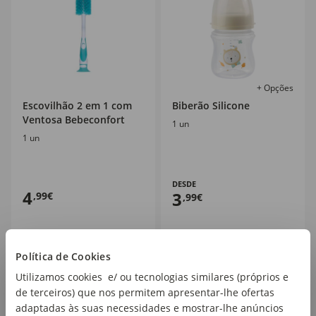
+ Opções
Escovilhão 2 em 1 com
Biberão Silicone
Ventosa Bebeconfort
1 un
1 un
DESDE
4
3
,99€
,99€
Ver Mais
Política de Cookies
Utilizamos cookies e/ ou tecnologias similares (próprios e
de terceiros) que nos permitem apresentar-lhe ofertas
adaptadas às suas necessidades e mostrar-lhe anúncios