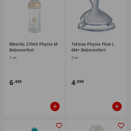
Biberão 270ml Physio M
Tetinas Physio Flow L
Bebeconfort
6M+ Bebeconfort
1 un
2 un
6
4
,49€
,99€