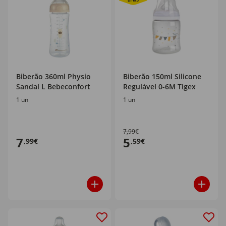
Biberão 360ml Physio
Biberão 150ml Silicone
Sandal L Bebeconfort
Regulável 0-6M Tigex
1 un
1 un
7,99€
7
5
,99€
,59€