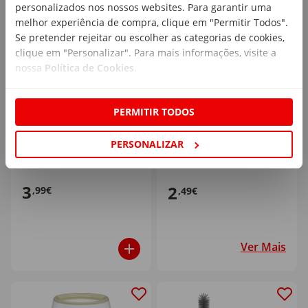
personalizados nos nossos websites. Para garantir uma
melhor experiência de compra, clique em "Permitir Todos".
Se pretender rejeitar ou escolher as categorias de cookies,
clique em "Personalizar". Para mais informações, visite a
nossa
Política de Cookies
.
+ Opções
Doseador de Leite
Conjunto 2 Tetinas
PERMITIR TODOS
Happy Bear
Silicone
1 un
1 un
PERSONALIZAR
3
2
,99€
,49€
Ver Mais