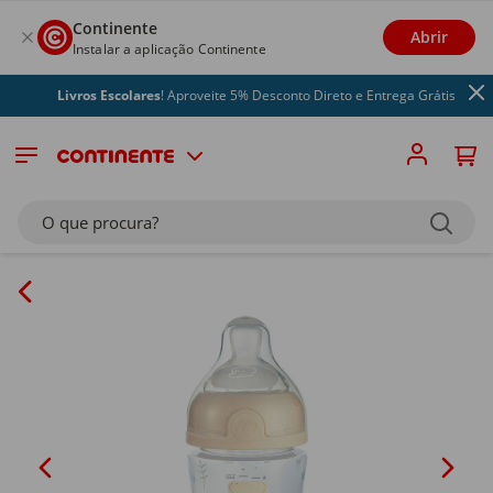
Continente
Abrir
Instalar a aplicação Continente
Livros Escolares
! Aproveite 5% Desconto Direto e Entrega Grátis
O que procura?