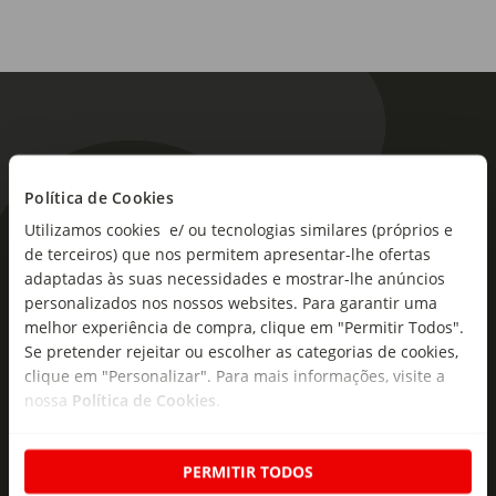
Política de Cookies
Utilizamos cookies e/ ou tecnologias similares (próprios e
As novidades mais frescas no
de terceiros) que nos permitem apresentar-lhe ofertas
seu e-mail!
adaptadas às suas necessidades e mostrar-lhe anúncios
personalizados nos nossos websites. Para garantir uma
Subscreva e descubra campanhas exclusivas,
melhor experiência de compra, clique em "Permitir Todos".
ofertas e novidades para si.
Se pretender rejeitar ou escolher as categorias de cookies,
clique em "Personalizar". Para mais informações, visite a
Insira o seu e-
nossa
Política de Cookies
.
Subscrever
mail
PERMITIR TODOS