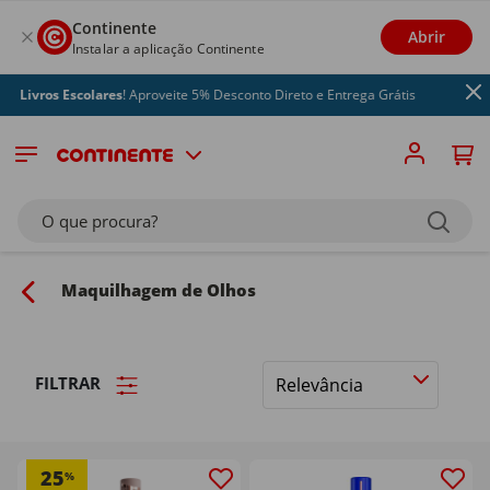
Continente
Abrir
Instalar a aplicação Continente
s Escolares
! Aproveite 5% Desconto Direto e Entrega Grátis
O que procura?
Maquilhagem de Olhos
FILTRAR
Ordenar
por
25
%