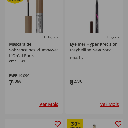
+ Opções
+ Opções
Máscara de
Eyeliner Hyper Precision
Sobrancelhas Plump&Set
Maybelline New York
L'Oréal Paris
emb. 1 un
emb. 1 un
PVPR
10,09€
7
8
,06€
,99€
Ver Mais
Ver Mais
30
%