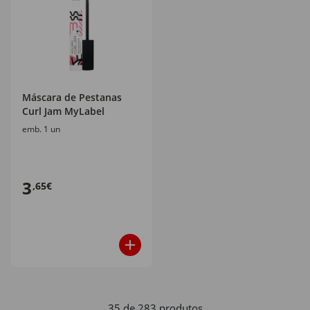
Máscara de Pestanas
Curl Jam MyLabel
emb. 1 un
3
,65€
35 de 283 produtos