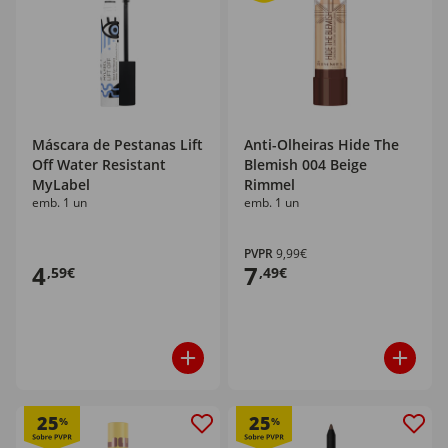
Máscara de Pestanas Lift
Anti-Olheiras Hide The
Off Water Resistant
Blemish 004 Beige
MyLabel
Rimmel
emb. 1 un
emb. 1 un
PVPR
9,99€
4
7
,59€
,49€
25
25
%
%