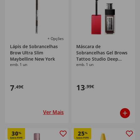
+ Opções
Lápis de Sobrancelhas
Máscara de
Brow Ultra Slim
Sobrancelhas Gel Brows
Maybelline New York
Tattoo Studio Deep
emb. 1 un
emb. 1 un
Brown 260 Maybelline
New York
13
7
,99€
,49€
Ver Mais
30
25
%
%