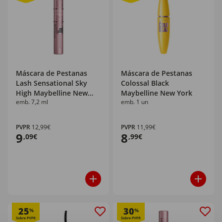
Máscara de Pestanas
Máscara de Pestanas
Lash Sensational Sky
Colossal Black
High Maybelline New
Maybelline New York
emb. 7,2 ml
emb. 1 un
York
PVPR
12,99€
PVPR
11,99€
9
8
,09€
,99€
25
30
%
%