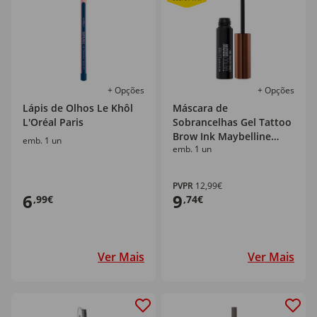
+ Opções
+ Opções
Lápis de Olhos Le Khôl
Máscara de
L'Oréal Paris
Sobrancelhas Gel Tattoo
Brow Ink Maybelline
emb. 1 un
emb. 1 un
New York
PVPR
12,99€
6
9
,99€
,74€
Ver Mais
Ver Mais