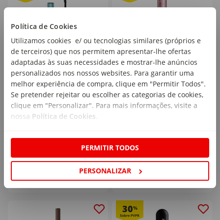
Política de Cookies
Utilizamos cookies e/ ou tecnologias similares (próprios e
de terceiros) que nos permitem apresentar-lhe ofertas
adaptadas às suas necessidades e mostrar-lhe anúncios
Máscara de Pestanas
Máscara de Pestanas
personalizados nos nossos websites. Para garantir uma
Telecopic Extensionist
Lash Sensational Sky
melhor experiência de compra, clique em "Permitir Todos".
Waterproof L'Oréal Paris
High Waterproof
Se pretender rejeitar ou escolher as categorias de cookies,
emb. 9,9 ml
emb. 6 ml
Maybelline New York
clique em "Personalizar". Para mais informações, visite a
nossa
Política de Cookies
.
PVPR
15,59€
PVPR
12,99€
11
9
,69€
,09€
PERMITIR TODOS
PERSONALIZAR
30
%