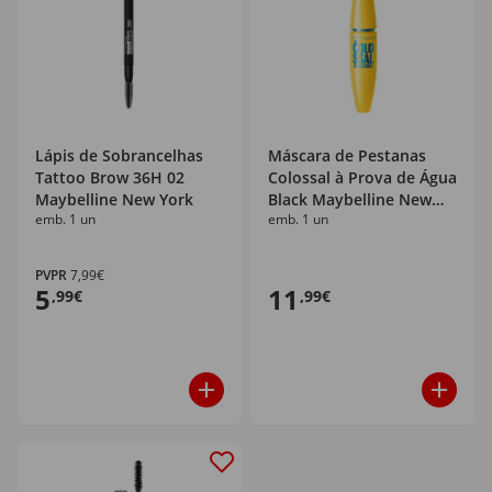
Lápis de Sobrancelhas
Máscara de Pestanas
Tattoo Brow 36H 02
Colossal à Prova de Água
Maybelline New York
Black Maybelline New
emb. 1 un
emb. 1 un
York
PVPR
7,99€
5
11
,99€
,99€