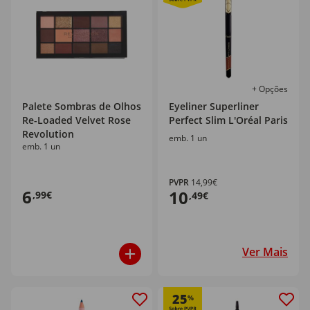
+ Opções
Palete Sombras de Olhos
Eyeliner Superliner
Re-Loaded Velvet Rose
Perfect Slim L'Oréal Paris
Revolution
emb. 1 un
emb. 1 un
PVPR
14,99€
6
10
,99€
,49€
Ver Mais
25
%