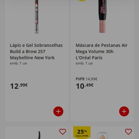
Lápis e Gel Sobrancelhas
Máscara de Pestanas Air
Build a Brow 257
Mega Volume 30h
Maybelline New York
L'Oréal Paris
emb. 1 un
emb. 1 un
PVPR
14,99€
12
10
,99€
,49€
25
%