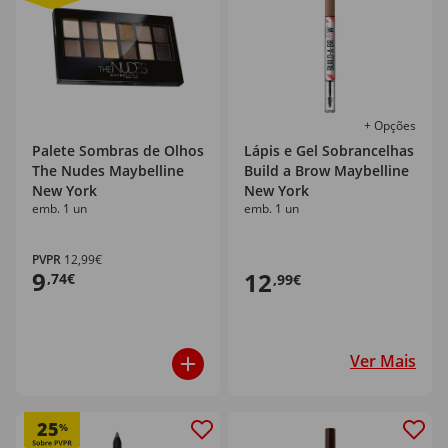
+ Opções
Palete Sombras de Olhos
Lápis e Gel Sobrancelhas
The Nudes Maybelline
Build a Brow Maybelline
New York
New York
emb. 1 un
emb. 1 un
PVPR
12,99€
9
12
,74€
,99€
Ver Mais
25
%