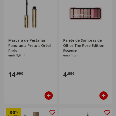
Máscara de Pestanas
Palete de Sombras de
Panorama Preto L'Oréal
Olhos The Rose Edition
Paris
Essence
emb. 9,9 ml
emb. 1 un
14
4
,99€
,99€
30
%