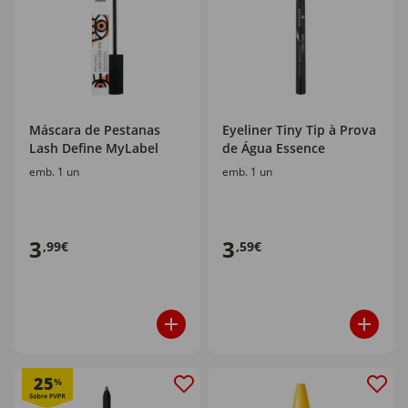
Máscara de Pestanas
Eyeliner Tiny Tip à Prova
Lash Define MyLabel
de Água Essence
emb. 1 un
emb. 1 un
3
3
,99€
,59€
25
%