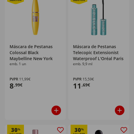
Máscara de Pestanas
Máscara de Pestanas
Colossal Black
Telecopic Extensionist
Maybelline New York
Waterproof L'Oréal Paris
emb. 1 un
emb. 9,9 ml
PVPR
11,99€
PVPR
15,59€
8
11
,99€
,69€
30
30
%
%