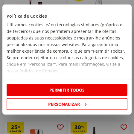
Política de Cookies
Utilizamos cookies e/ ou tecnologias similares (próprios e
de terceiros) que nos permitem apresentar-lhe ofertas
adaptadas às suas necessidades e mostrar-lhe anúncios
Máscara de Pestanas
Máscara de Pestanas
personalizados nos nossos websites. Para garantir uma
Lash Sensational Sky
False Lash Black L'Oréal
melhor experiência de compra, clique em "Permitir Todos".
High Haze Maybelline
Paris
Se pretender rejeitar ou escolher as categorias de cookies,
emb. 1 un
emb. 1 un
New York
clique em "Personalizar". Para mais informações, visite a
nossa
Política de Cookies
.
PVPR
16,52€
12
11
,99€
,56€
PERMITIR TODOS
PERSONALIZAR
25
30
%
%