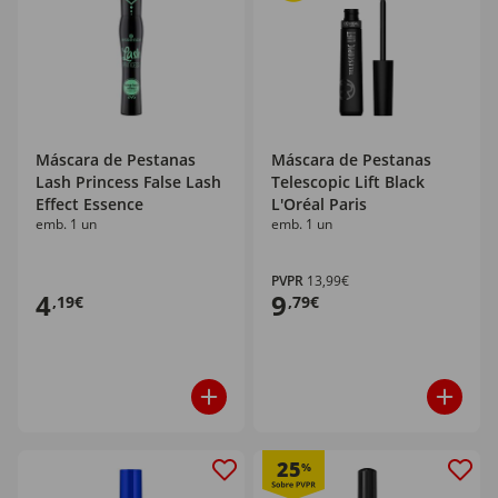
Máscara de Pestanas
Máscara de Pestanas
Lash Princess False Lash
Telescopic Lift Black
Effect Essence
L'Oréal Paris
emb. 1 un
emb. 1 un
PVPR
13,99€
4
9
,19€
,79€
25
%