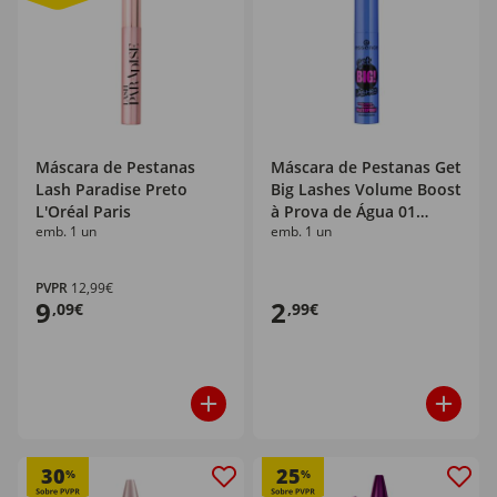
Máscara de Pestanas
Máscara de Pestanas Get
Lash Paradise Preto
Big Lashes Volume Boost
L'Oréal Paris
à Prova de Água 01
emb. 1 un
emb. 1 un
Essence
PVPR
12,99€
9
2
,09€
,99€
30
25
%
%