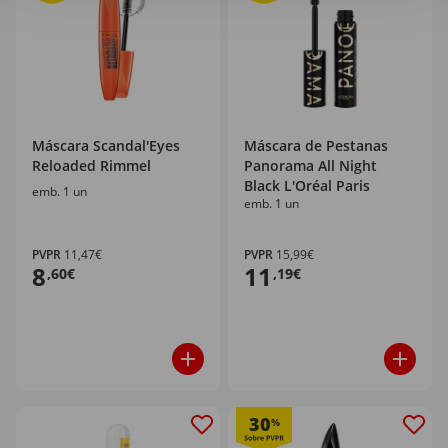
Máscara Scandal'Eyes
Máscara de Pestanas
Reloaded Rimmel
Panorama All Night
Black L'Oréal Paris
emb. 1 un
emb. 1 un
PVPR
11,47€
PVPR
15,99€
8
11
,60€
,19€
30
%