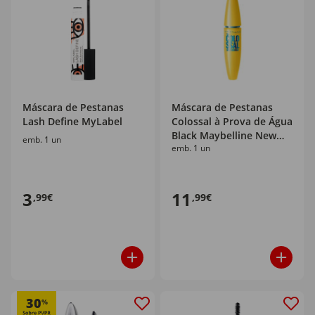
Máscara de Pestanas
Máscara de Pestanas
Lash Define MyLabel
Colossal à Prova de Água
Black Maybelline New
emb. 1 un
emb. 1 un
York
3
11
,99€
,99€
30
%