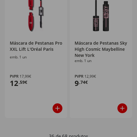
Máscara de Pestanas Pro
Máscara de Pestanas Sky
XXL Lift L'Oréal Paris
High Cosmic Maybelline
New York
emb. 1 un
emb. 1 un
PVPR
17,99€
PVPR
12,99€
12
9
,59€
,74€
36 de 68 produtos