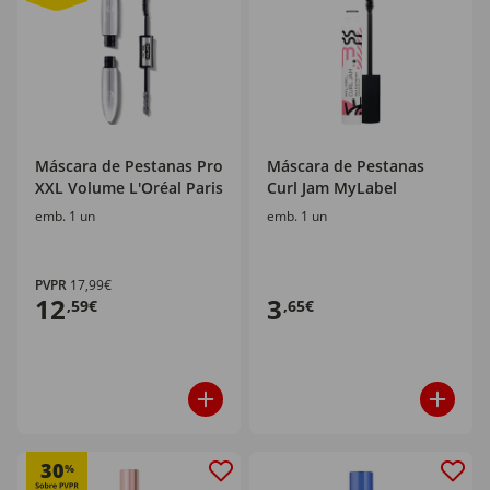
Máscara de Pestanas Pro
Máscara de Pestanas
XXL Volume L'Oréal Paris
Curl Jam MyLabel
emb. 1 un
emb. 1 un
PVPR
17,99€
12
3
,59€
,65€
30
%