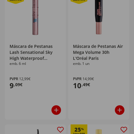
Máscara de Pestanas
Máscara de Pestanas Air
Lash Sensational Sky
Mega Volume 30h
High Waterproof
L'Oréal Paris
emb. 6 ml
emb. 1 un
Maybelline New York
PVPR
12,99€
PVPR
14,99€
9
10
,09€
,49€
25
%