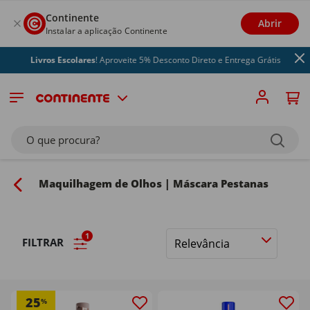
Continente
Abrir
Instalar a aplicação Continente
Livros Escolares
! Aproveite 5% Desconto Direto e Entrega Grátis
O que procura?
Maquilhagem de Olhos | Máscara Pestanas
1
FILTRAR
Ordenar
por
25
%