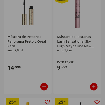
Máscara de Pestanas
Máscara de Pestanas
Panorama Preto L'Oréal
Lash Sensational Sky
Paris
High Maybelline New
emb. 9,9 ml
emb. 7,2 ml
York
PVPR
12,99€
14
9
,99€
,09€
25
25
%
%