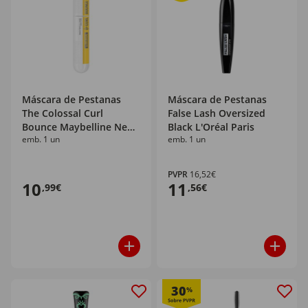
Máscara de Pestanas
Máscara de Pestanas
The Colossal Curl
False Lash Oversized
Bounce Maybelline New
Black L'Oréal Paris
emb. 1 un
emb. 1 un
York
PVPR
16,52€
10
11
,99€
,56€
30
%