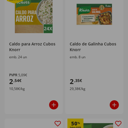
Caldo para Arroz Cubos
Caldo de Galinha Cubos
Knorr
Knorr
emb. 24 un
emb. 8 un
PVPR
5,09€
2
2
,54€
,35€
10,58€/kg
29,38€/kg
50
%