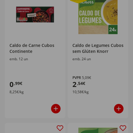
Caldo de Carne Cubos
Caldo de Legumes Cubos
Continente
sem Glúten Knorr
emb. 12 un
emb. 24 un
PVPR
5,09€
0
2
,99€
,54€
8,25€/kg
10,58€/kg