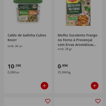
Caldo de Galinha Cubos
Molho Suculento Frango
Knorr
no Forno à Provençal
com Ervas Aromáticas
emb. 36 un
emb. 28 gr
em Saqueta Maggi
10
0
,19€
,99€
0,28€/un
35,36€/kg