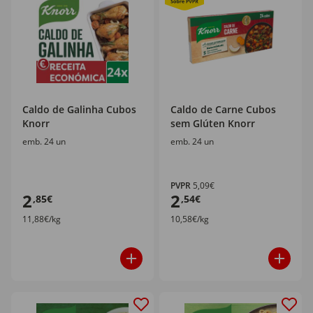
Caldo de Galinha Cubos
Caldo de Carne Cubos
Knorr
sem Glúten Knorr
emb. 24 un
emb. 24 un
PVPR
5,09€
2
2
,85€
,54€
11,88€/kg
10,58€/kg