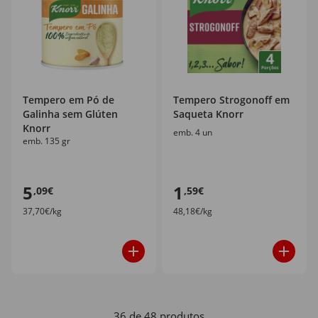
Tempero em Pó de
Tempero Strogonoff em
Galinha sem Glúten
Saqueta Knorr
Knorr
emb. 4 un
emb. 135 gr
5
1
,09€
,59€
37,70€/kg
48,18€/kg
36 de 48 produtos