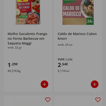
Molho Suculento Frango
Caldo de Marisco Cubos
no Forno Barbecue em
Knorr
Saqueta Maggi
emb. 24 un
emb. 32 gr
PVPR
5,09€
1
2
,29€
,54€
40,31€/kg
0,11€/un