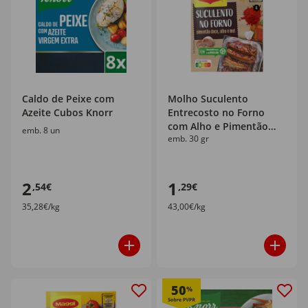
Caldo de Peixe com
Molho Suculento
Azeite Cubos Knorr
Entrecosto no Forno
com Alho e Pimentão
emb. 8 un
emb. 30 gr
Doce em Saqueta Maggi
2
1
,54€
,29€
35,28€/kg
43,00€/kg
50
%