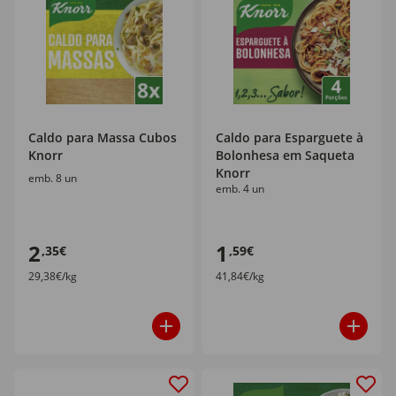
Caldo para Massa Cubos
Caldo para Esparguete à
Knorr
Bolonhesa em Saqueta
Knorr
emb. 8 un
emb. 4 un
2
1
,35€
,59€
29,38€/kg
41,84€/kg