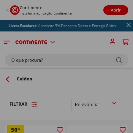
Continente
Abrir
Instalar a aplicação Continente
ros Escolares
! Aproveite 5% Desconto Direto e Entrega Grátis
O que procura?
Caldos
FILTRAR
Ordenar
por
50
%