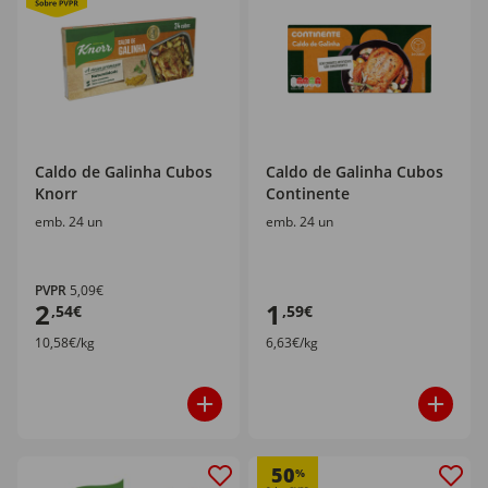
Caldo de Galinha Cubos
Caldo de Galinha Cubos
Knorr
Continente
emb. 24 un
emb. 24 un
PVPR
5,09€
2
1
,54€
,59€
10,58€/kg
6,63€/kg
50
%