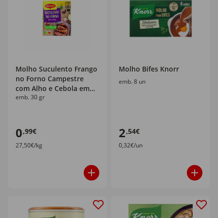
Molho Suculento Frango
Molho Bifes Knorr
no Forno Campestre
emb. 8 un
com Alho e Cebola em
emb. 30 gr
Saqueta Maggi
0
2
,99€
,54€
27,50€/kg
0,32€/un