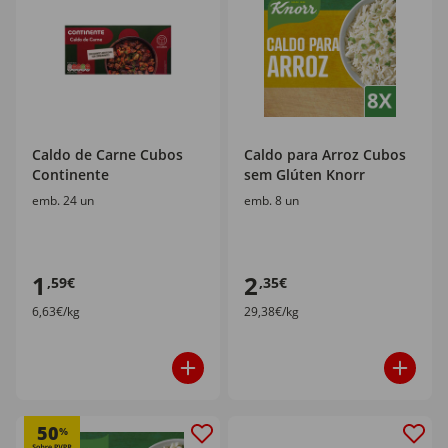
Caldo de Carne Cubos
Caldo para Arroz Cubos
Continente
sem Glúten Knorr
emb. 24 un
emb. 8 un
1
2
,59€
,35€
6,63€/kg
29,38€/kg
50
%