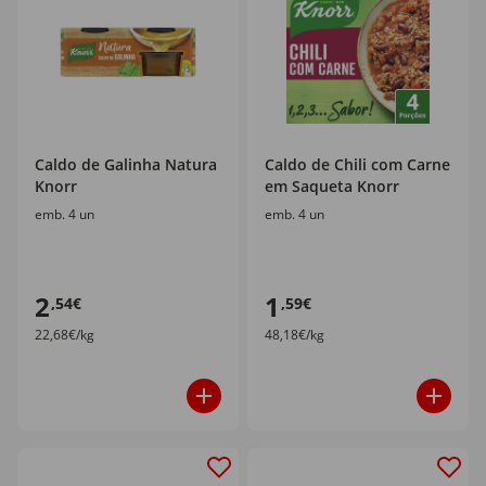
Caldo de Galinha Natura
Caldo de Chili com Carne
Knorr
em Saqueta Knorr
emb. 4 un
emb. 4 un
2
1
,54€
,59€
22,68€/kg
48,18€/kg