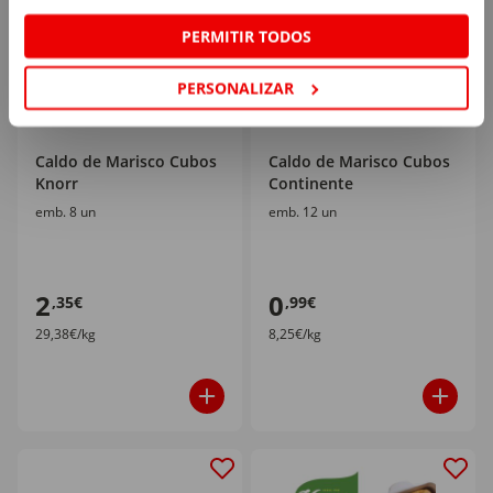
PERMITIR TODOS
PERSONALIZAR
Caldo de Marisco Cubos
Caldo de Marisco Cubos
Knorr
Continente
emb. 8 un
emb. 12 un
2
0
,35€
,99€
29,38€/kg
8,25€/kg