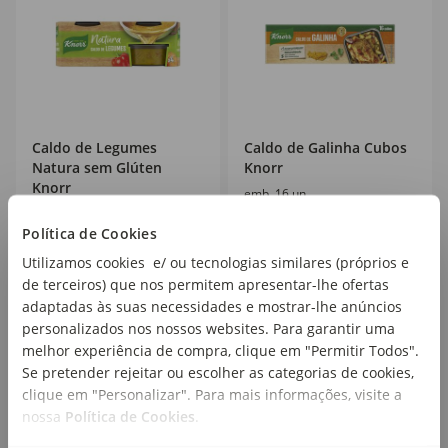
Caldo de Legumes
Caldo de Galinha Cubos
Natura sem Glúten
Knorr
Knorr
emb. 16 un
emb. 4 un
Política de Cookies
Utilizamos cookies e/ ou tecnologias similares (próprios e
2
3
,54€
,91€
de terceiros) que nos permitem apresentar-lhe ofertas
22,68€/kg
24,44€/kg
adaptadas às suas necessidades e mostrar-lhe anúncios
personalizados nos nossos websites. Para garantir uma
melhor experiência de compra, clique em "Permitir Todos".
Se pretender rejeitar ou escolher as categorias de cookies,
clique em "Personalizar". Para mais informações, visite a
nossa
Política de Cookies
.