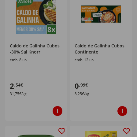
Caldo de Galinha Cubos
Caldo de Galinha Cubos
-30% Sal Knorr
Continente
emb. 8 un
emb. 12 un
2
0
,54€
,99€
31,75€/kg
8,25€/kg