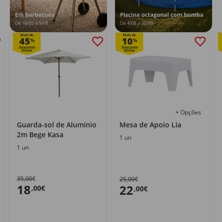
Mais de
Mais de
45
10
%
%
+ Opções
Guarda-sol de Alumínio
Mesa de Apoio Lia
2m Bege Kasa
1 un
1 un
35,00€
25,00€
18
22
,00€
,00€