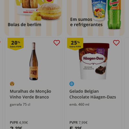
20
25
%
%
Muralhas de Monção
Gelado Belgian
Vinho Verde Branco
Chocolate Häagen-Dazs
garrafa 75 cl
emb. 460 ml
PVPR
4,99€
PVPR
7,99€
3
5
,99€
,99€