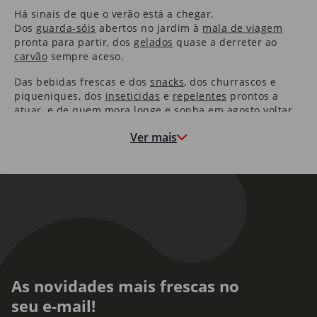
Há sinais de que o verão está a chegar.
Dos
guarda-sóis
abertos no jardim à
mala de viagem
pronta para partir, dos
gelados
quase a derreter ao
carvão
sempre aceso.
Das bebidas frescas e dos
snacks
​, dos churrascos e
piqueniques, dos
inseticidas
e
repelentes
prontos a
atuar, e de quem mora longe e sonha em agosto voltar.
Há sinais de que o verão está a chegar.
Ver mais
Das férias e das viagens, dos amores de verão e dos
reencontros mais esperados, há sinais de que os dias
mais desejados do ano se aproximam.
O verão está a chegar e vamos vivê-lo juntos.
Em cada
salada
e
sandes
​, preparadas cuidadosamente
para levar para a praia. Nos
salgados
e aperitivos que
ficou de levar para o piquenique de amanhã.
As novidades mais frescas no
O Continente passa o verão consigo, em cada churrasco
marcado com os amigos e em cada passeio de
bicicleta
seu e-mail!
junto ao mar.