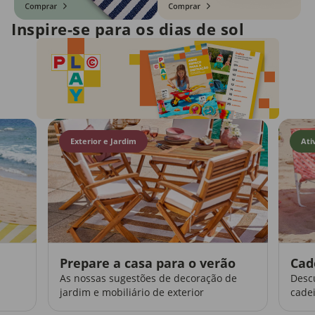
Inspire-se para os dias de sol
Exterior e Jardim
Ati
Prepare a casa para o verão
Cad
As nossas sugestões de decoração de
Desc
jardim e mobiliário de exterior
cadei