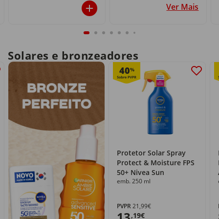
Ver Mais
Solares e bronzeadores
40
%
Protetor Solar Spray
Protect & Moisture FPS
50+ Nivea Sun
emb. 250 ml
PVPR
21,99€
13
,19€