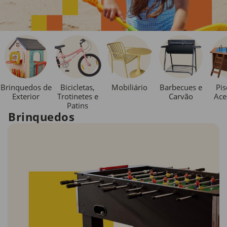
Brinquedos de
Bicicletas,
Mobiliário
Barbecues e
Pis
Exterior
Trotinetes e
Carvão
Ace
Patins
Brinquedos